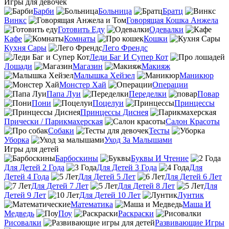
Игры для девочек
Барби
Больница
Братц
Винкс
Говорящая Кошка Анжела
Готовить Еду
Одевалки
Кафе
Комнаты
Кошки
Кухня Сары
Лего Френдс
Леди Баг И Супер Кот
Лошади
Магазин
Макияж
Малышка Хейзел
Маникюр
Монстер Хай
Операции
Папа Луи
Переделки
Повар
Пони
Поцелуи
Принцессы
Принцессы Диснея
Прически / Парикмахерская
Салон Красоты
Собаки
Тесты
Уборка
Уход За Малышами
Игры для детей
Барбоскины
Буквы И Чтение
Для Детей 2 Года
Для Детей 3 Года
Для
Детей 4 Года
Для Детей 5 Лет
Для Детей 6 Лет
Для Детей 7 Лет
Для Детей 8 Лет
Для
Детей 9 Лет
Для Детей 10 Лет
Лунтик
Математика
Маша И
Медведь
Поу
Раскраски
Рисовалки
Развивающие Игры