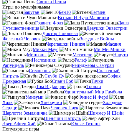
Свинка Пеппа
Игры по мультфильмам
Бакуган
Бен10
Бэтмен
Вспыш И Чудо Машинки
Гравити Фолз
Даша
Путешественница
Девушки Эквестрии
Доктор Плюшева
Железный Человек
Звездные Войны
Черепашки Ниндзя
Масяня
Микки Маус
Ми-Ми-Мишки
Миньоны
Мстители
Наруто
Наследники
Ральф
Рапунцель
Рейнджеры Самураи
Симпсоны
Сказочный
Патруль
Скуби Ду
София
Прекрасная
Спанч Боб
Тачки
Том И Джерри
Тролли
Удивительный Мир Гамбола
Умизуми
Финес И Ферб
Халк
Хлебоутки
Холодное
Сердце
Человек Паук
Шарлотта Земляничка
Шиммер И Шайн
Щенячий Патруль
Эвер Афтер Хай
Юные Титаны
Популярные игры