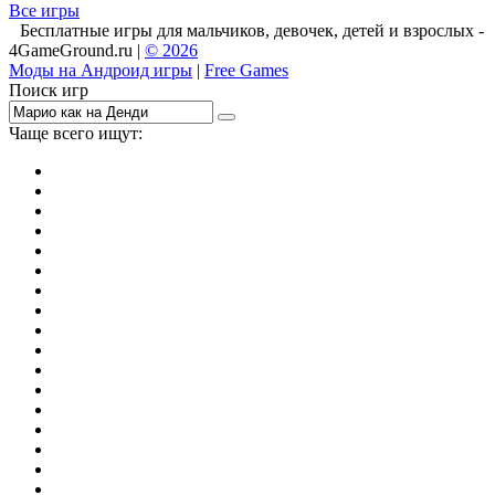
Все игры
Бесплатные игры для мальчиков, девочек, детей и взрослых -
4GameGround.ru |
© 2026
Моды на Андроид игры
|
Free Games
Поиск игр
Чаще всего ищут:
игры на 2
симуляторы
Майнкрафт
гонки
стрелялки
тесты
io
головоломки
танки
марио
поиск предметов
зомби
Такси
денди
огонь и вода
игры на 3
бродилки