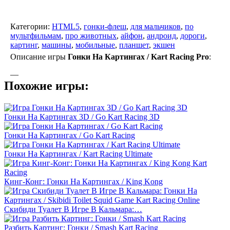
Категории:
HTML5
,
гонки-флеш
,
для мальчиков
,
по
мультфильмам
,
про животных
,
айфон
,
андроид
,
дороги
,
картинг
,
машины
,
мобильные
,
планшет
,
экшен
Описание игры
Гонки На Картингах / Kart Racing Pro
:
—
Похожие игры:
Гонки На Картингах 3D / Go Kart Racing 3D
Гонки На Картингах / Go Kart Racing
Гонки На Картингах / Kart Racing Ultimate
Кинг-Конг: Гонки На Картингах / King Kong
Скибиди Туалет В Игре В Кальмара:…
Разбить Картинг: Гонки / Smash Kart Racing