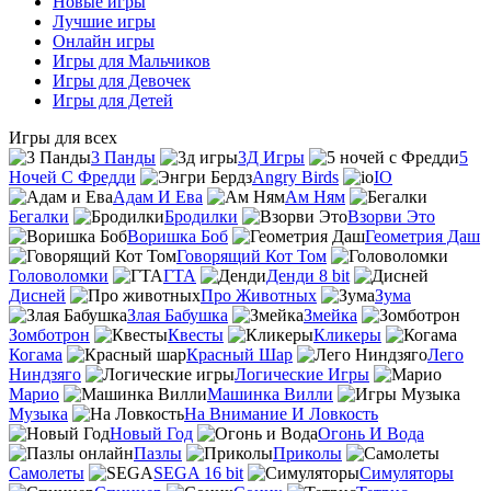
Новые игры
Лучшие игры
Онлайн игры
Игры для Мальчиков
Игры для Девочек
Игры для Детей
Игры для всех
3 Панды
3Д Игры
5
Ночей С Фредди
Angry Birds
IO
Адам И Ева
Ам Ням
Бегалки
Бродилки
Взорви Это
Воришка Боб
Геометрия Даш
Говорящий Кот Том
Головоломки
ГТА
Денди 8 bit
Дисней
Про Животных
Зума
Злая Бабушка
Змейка
Зомботрон
Квесты
Кликеры
Когама
Красный Шар
Лего
Ниндзяго
Логические Игры
Марио
Машинка Вилли
Музыка
На Внимание И Ловкость
Новый Год
Огонь И Вода
Пазлы
Приколы
Самолеты
SEGA 16 bit
Симуляторы