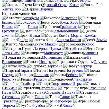
Спиннер
Соник
Тетрис
Ударный Отряд Котят
Улитка Боб
Шарики
Игры для мальчиков
Автобусы
Баскетбол
Бильярд
Бокс
Бомж Хобо
Война
Гонки
Грабители
Грузовики
Дальнобойщики
Джипы
Драки
Мортал Комбат
Дрифт
Защита Башни
Зомби
Кактус Маккой
Космос
Лазерная Пушка
Лего
Лего Сити
Майнкрафт
Машины
Мотоциклы
На
Выживание
Ниндзя
Оружие
Охота
Парковка
Паркур
Пираты
Погрузчик
Поезда
Полиция
Роботы
Рыбалка
Рыцари
Слендермен
Снайпер
Спортивные Игры
Стикмен
Стратегии
Страшные
Игры
Стрельба Из Лука
Стрелялки
Такси
Танки
Тракторы
Трансформеры
Тюрьма
Футбол
Хоккей