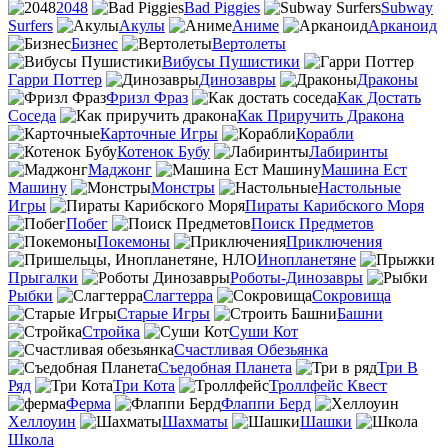
2048
Bad Piggies
Subway
Surfers
Акулы
Аниме
Арканоид
Бизнес
Вертолеты
Вибусы Пушистики
Гарри Поттер
Динозавры
Драконы
Фризл Фраз
Как Достать
Соседа
Как Приручить Дракона
Карточные Игры
Корабли
Котенок Бубу
Лабиринты
Маджонг
Машина Ест
Машину
Монстры
Настольные
Игры
Пираты Карибского Моря
Побег
Поиск Предметов
Покемоны
Приключения
Инопланетяне
Прыгалки
Роботы-Динозавры
Рыбки
Слагтерра
Сокровища
Старые Игры
Башни
Стройка
Суши Кот
Счастливая Обезьянка
Съедобная Планета
Три В
Ряд
Три Кота
Троллфейс Квест
Ферма
Флаппи Берд
Хеллоуин
Шахматы
Шашки
Школа