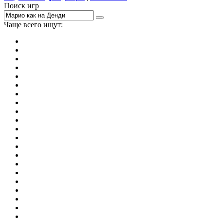
Поиск игр
Чаще всего ищут:
игры на 2
симуляторы
Майнкрафт
гонки
стрелялки
тесты
io
головоломки
танки
марио
поиск предметов
зомби
Такси
денди
огонь и вода
игры на 3
бродилки
аниме
драки
когама
повар