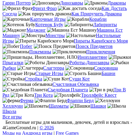
Гарри Поттер
Динозавры
Драконы
Фризл Фраз
Как Достать
Соседа
Как Приручить Дракона
Карточные Игры
Корабли
Котенок Бубу
Лабиринты
Маджонг
Машина Ест
Машину
Монстры
Настольные
Игры
Пираты Карибского Моря
Побег
Поиск Предметов
Покемоны
Приключения
Инопланетяне
Прыгалки
Роботы-Динозавры
Рыбки
Слагтерра
Сокровища
Старые Игры
Башни
Стройка
Суши Кот
Счастливая Обезьянка
Съедобная Планета
Три В
Ряд
Три Кота
Троллфейс Квест
Ферма
Флаппи Берд
Хеллоуин
Шахматы
Шашки
Школа
Все игры
Бесплатные игры для мальчиков, девочек, детей и взрослых -
4GameGround.ru |
© 2026
Моды на Андроид игры
|
Free Games