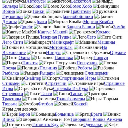
Автобусы
Баскетбол
Бильярд
Бокс
Бомж Хобо
Война
Гонки
Грабители
Грузовики
Дальнобойщики
Джипы
Драки
Мортал Комбат
Дрифт
Защита Башни
Зомби
Кактус Маккой
Космос
Лазерная Пушка
Лего
Лего Сити
Майнкрафт
Машины
Мотоциклы
На
Выживание
Ниндзя
Оружие
Охота
Парковка
Паркур
Пираты
Погрузчик
Поезда
Полиция
Роботы
Рыбалка
Рыцари
Слендермен
Снайпер
Спортивные Игры
Стикмен
Стратегии
Страшные
Игры
Стрельба Из Лука
Стрелялки
Такси
Танки
Тракторы
Трансформеры
Тюрьма
Футбол
Хоккей
Игры для девочек
Барби
Больница
Братц
Винкс
Говорящая Кошка Анжела
Готовить Еду
Одевалки