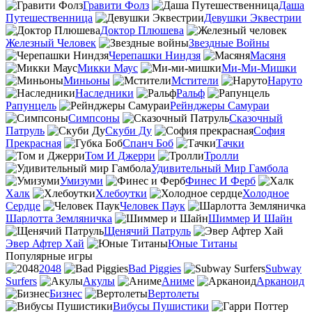
Гравити Фолз
Даша
Путешественница
Девушки Эквестрии
Доктор Плюшева
Железный Человек
Звездные Войны
Черепашки Ниндзя
Масяня
Микки Маус
Ми-Ми-Мишки
Миньоны
Мстители
Наруто
Наследники
Ральф
Рапунцель
Рейнджеры Самураи
Симпсоны
Сказочный
Патруль
Скуби Ду
София
Прекрасная
Спанч Боб
Тачки
Том И Джерри
Тролли
Удивительный Мир Гамбола
Умизуми
Финес И Ферб
Халк
Хлебоутки
Холодное
Сердце
Человек Паук
Шарлотта Земляничка
Шиммер И Шайн
Щенячий Патруль
Эвер Афтер Хай
Юные Титаны
Популярные игры
2048
Bad Piggies
Subway
Surfers
Акулы
Аниме
Арканоид
Бизнес
Вертолеты
Вибусы Пушистики