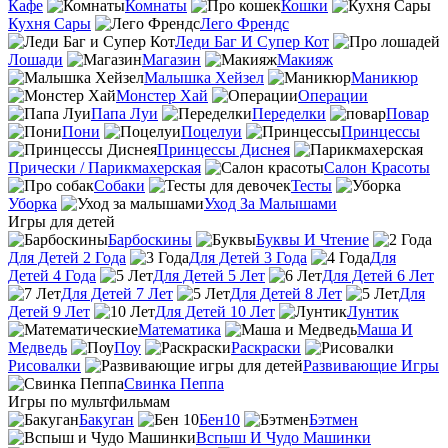
Кафе
Комнаты
Кошки
Кухня Сары
Лего Френдс
Леди Баг И Супер Кот
Лошади
Магазин
Макияж
Малышка Хейзел
Маникюр
Монстер Хай
Операции
Папа Луи
Переделки
Повар
Пони
Поцелуи
Принцессы
Принцессы Диснея
Прически / Парикмахерская
Салон Красоты
Собаки
Тесты
Уборка
Уход За Малышами
Игры для детей
Барбоскины
Буквы И Чтение
Для Детей 2 Года
Для Детей 3 Года
Для
Детей 4 Года
Для Детей 5 Лет
Для Детей 6 Лет
Для Детей 7 Лет
Для Детей 8 Лет
Для
Детей 9 Лет
Для Детей 10 Лет
Лунтик
Математика
Маша И
Медведь
Поу
Раскраски
Рисовалки
Развивающие Игры
Свинка Пеппа
Игры по мультфильмам
Бакуган
Бен10
Бэтмен
Вспыш И Чудо Машинки