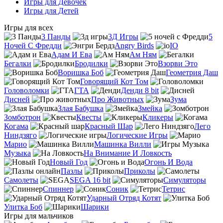
Игры для Девочек
Игры для Детей
Игры для всех
3 Панды
3Д Игры
5
Ночей С Фредди
Angry Birds
IO
Адам И Ева
Ам Ням
Бегалки
Бродилки
Взорви Это
Воришка Боб
Геометрия Даш
Говорящий Кот Том
Головоломки
ГТА
Денди 8 bit
Дисней
Про Животных
Зума
Злая Бабушка
Змейка
Зомботрон
Квесты
Кликеры
Когама
Красный Шар
Лего
Ниндзяго
Логические Игры
Марио
Машинка Вилли
Музыка
На Внимание И Ловкость
Новый Год
Огонь И Вода
Пазлы
Приколы
Самолеты
SEGA 16 bit
Симуляторы
Спиннер
Соник
Тетрис
Ударный Отряд Котят
Улитка Боб
Шарики
Игры для мальчиков