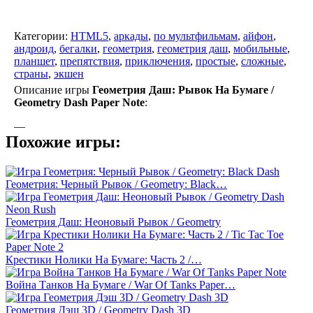
Категории:
HTML5
,
аркады
,
по мультфильмам
,
айфон
,
андроид
,
бегалки
,
геометрия
,
геометрия даш
,
мобильные
,
планшет
,
препятствия
,
приключения
,
простые
,
сложные
,
страны
,
экшен
Описание игры
Геометрия Даш: Рывок На Бумаге /
Geometry Dash Paper Note
:
—
Похожие игры:
Геометрия: Черный Рывок / Geometry: Black…
Геометрия Даш: Неоновый Рывок / Geometry
Крестики Нолики На Бумаге: Часть 2 /…
Война Танков На Бумаге / War Of Tanks Paper…
Геометрия Дэш 3D / Geometry Dash 3D