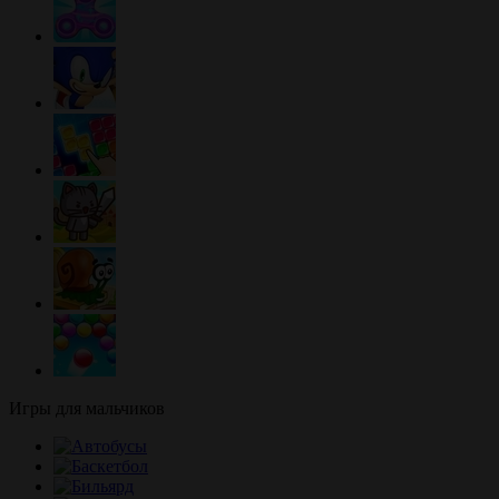
Игры для мальчиков