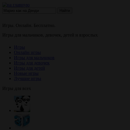
Найти
Игры. Онлайн. Бесплатно.
Игры для мальчиков, девочек, детей и взрослых
Игры
Онлайн игры
Игры для мальчиков
Игры для девочек
Игры для детей
Новые игры
Лучшие игры
Игры для всех