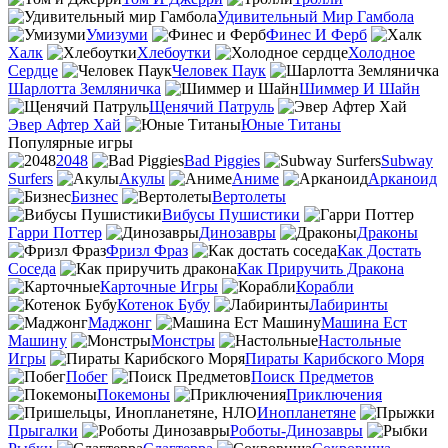
Удивительный Мир Гамбола
Умизуми
Финес И Ферб
Халк
Хлебоутки
Холодное
Сердце
Человек Паук
Шарлотта Земляничка
Шиммер И Шайн
Щенячий Патруль
Эвер Афтер Хай
Юные Титаны
Популярные игры
2048
Bad Piggies
Subway
Surfers
Акулы
Аниме
Арканоид
Бизнес
Вертолеты
Вибусы Пушистики
Гарри Поттер
Динозавры
Драконы
Фризл Фраз
Как Достать
Соседа
Как Приручить Дракона
Карточные Игры
Корабли
Котенок Бубу
Лабиринты
Маджонг
Машина Ест
Машину
Монстры
Настольные
Игры
Пираты Карибского Моря
Побег
Поиск Предметов
Покемоны
Приключения
Инопланетяне
Прыгалки
Роботы-Динозавры