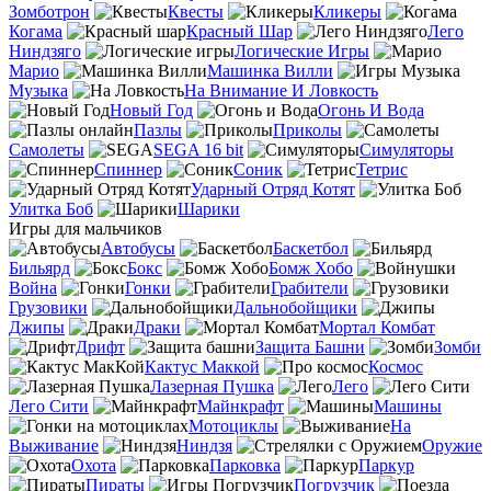
Зомботрон
Квесты
Кликеры
Когама
Красный Шар
Лего
Ниндзяго
Логические Игры
Марио
Машинка Вилли
Музыка
На Внимание И Ловкость
Новый Год
Огонь И Вода
Пазлы
Приколы
Самолеты
SEGA 16 bit
Симуляторы
Спиннер
Соник
Тетрис
Ударный Отряд Котят
Улитка Боб
Шарики
Игры для мальчиков
Автобусы
Баскетбол
Бильярд
Бокс
Бомж Хобо
Война
Гонки
Грабители
Грузовики
Дальнобойщики
Джипы
Драки
Мортал Комбат
Дрифт
Защита Башни
Зомби
Кактус Маккой
Космос
Лазерная Пушка
Лего
Лего Сити
Майнкрафт
Машины
Мотоциклы
На
Выживание
Ниндзя
Оружие
Охота
Парковка
Паркур
Пираты
Погрузчик