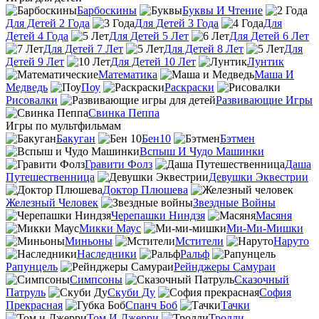
Барбоскины
Буквы И Чтение
Для Детей 2 Года
Для Детей 3 Года
Для
Детей 4 Года
Для Детей 5 Лет
Для Детей 6 Лет
Для Детей 7 Лет
Для Детей 8 Лет
Для
Детей 9 Лет
Для Детей 10 Лет
Лунтик
Математика
Маша И
Медведь
Поу
Раскраски
Рисовалки
Развивающие Игры
Свинка Пеппа
Игры по мультфильмам
Бакуган
Бен10
Бэтмен
Вспыш И Чудо Машинки
Гравити Фолз
Даша
Путешественница
Девушки Эквестрии
Доктор Плюшева
Железный Человек
Звездные Войны
Черепашки Ниндзя
Масяня
Микки Маус
Ми-Ми-Мишки
Миньоны
Мстители
Наруто
Наследники
Ральф
Рапунцель
Рейнджеры Самураи
Симпсоны
Сказочный
Патруль
Скуби Ду
София
Прекрасная
Спанч Боб
Тачки
Том И Джерри
Тролли