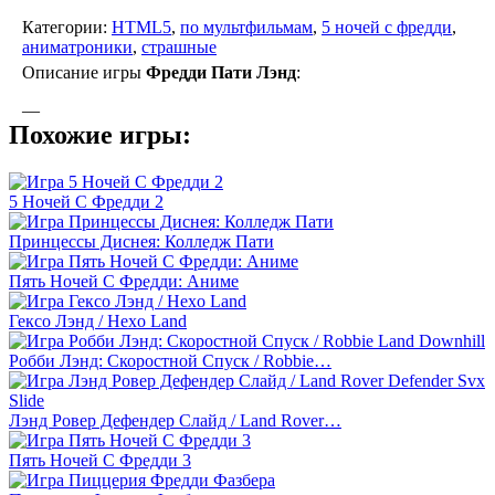
Категории:
HTML5
,
по мультфильмам
,
5 ночей с фредди
,
аниматроники
,
страшные
Описание игры
Фредди Пати Лэнд
:
—
Похожие игры:
5 Ночей С Фредди 2
Принцессы Диснея: Колледж Пати
Пять Ночей С Фредди: Аниме
Гексо Лэнд / Hexo Land
Робби Лэнд: Скоростной Спуск / Robbie…
Лэнд Ровер Дефендер Слайд / Land Rover…
Пять Ночей С Фредди 3