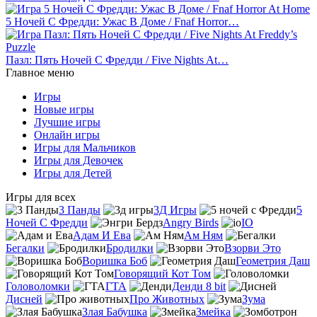
5 Ночей С Фредди: Ужас В Доме / Fnaf Horror…
Пазл: Пять Ночей С Фредди / Five Nights At…
Главное меню
Игры
Новые игры
Лучшие игры
Онлайн игры
Игры для Мальчиков
Игры для Девочек
Игры для Детей
Игры для всех
3 Панды
3Д Игры
5
Ночей С Фредди
Angry Birds
IO
Адам И Ева
Ам Ням
Бегалки
Бродилки
Взорви Это
Воришка Боб
Геометрия Даш
Говорящий Кот Том
Головоломки
ГТА
Денди 8 bit
Дисней
Про Животных
Зума
Злая Бабушка
Змейка