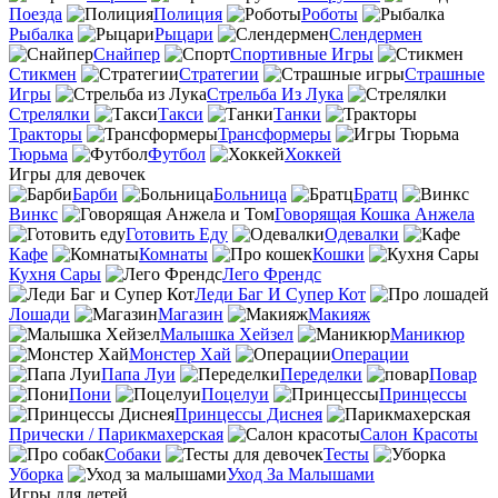
Поезда
Полиция
Роботы
Рыбалка
Рыцари
Слендермен
Снайпер
Спортивные Игры
Стикмен
Стратегии
Страшные
Игры
Стрельба Из Лука
Стрелялки
Такси
Танки
Тракторы
Трансформеры
Тюрьма
Футбол
Хоккей
Игры для девочек
Барби
Больница
Братц
Винкс
Говорящая Кошка Анжела
Готовить Еду
Одевалки
Кафе
Комнаты
Кошки
Кухня Сары
Лего Френдс
Леди Баг И Супер Кот
Лошади
Магазин
Макияж
Малышка Хейзел
Маникюр
Монстер Хай
Операции
Папа Луи
Переделки
Повар
Пони
Поцелуи
Принцессы
Принцессы Диснея
Прически / Парикмахерская
Салон Красоты
Собаки
Тесты
Уборка
Уход За Малышами
Игры для детей