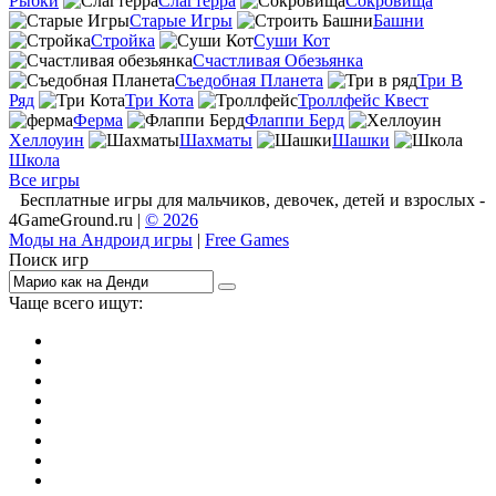
Рыбки
Слагтерра
Сокровища
Старые Игры
Башни
Стройка
Суши Кот
Счастливая Обезьянка
Съедобная Планета
Три В
Ряд
Три Кота
Троллфейс Квест
Ферма
Флаппи Берд
Хеллоуин
Шахматы
Шашки
Школа
Все игры
Бесплатные игры для мальчиков, девочек, детей и взрослых -
4GameGround.ru |
© 2026
Моды на Андроид игры
|
Free Games
Поиск игр
Чаще всего ищут:
игры на 2
симуляторы
Майнкрафт
гонки
стрелялки
тесты
io
головоломки