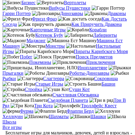
Бизнес
Вертолеты
Вибусы Пушистики
Гарри Поттер
Динозавры
Драконы
Фризл Фраз
Как Достать
Соседа
Как Приручить Дракона
Карточные Игры
Корабли
Котенок Бубу
Лабиринты
Маджонг
Машина Ест
Машину
Монстры
Настольные
Игры
Пираты Карибского Моря
Побег
Поиск Предметов
Покемоны
Приключения
Инопланетяне
Прыгалки
Роботы-Динозавры
Рыбки
Слагтерра
Сокровища
Старые Игры
Башни
Стройка
Суши Кот
Счастливая Обезьянка
Съедобная Планета
Три В
Ряд
Три Кота
Троллфейс Квест
Ферма
Флаппи Берд
Хеллоуин
Шахматы
Шашки
Школа
Все игры
Бесплатные игры для мальчиков, девочек, детей и взрослых -