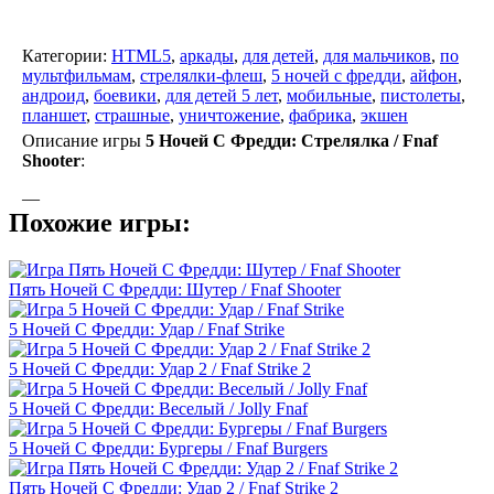
Категории:
HTML5
,
аркады
,
для детей
,
для мальчиков
,
по
мультфильмам
,
стрелялки-флеш
,
5 ночей с фредди
,
айфон
,
андроид
,
боевики
,
для детей 5 лет
,
мобильные
,
пистолеты
,
планшет
,
страшные
,
уничтожение
,
фабрика
,
экшен
Описание игры
5 Ночей С Фредди: Стрелялка / Fnaf
Shooter
:
—
Похожие игры:
Пять Ночей С Фредди: Шутер / Fnaf Shooter
5 Ночей С Фредди: Удар / Fnaf Strike
5 Ночей С Фредди: Удар 2 / Fnaf Strike 2
5 Ночей С Фредди: Веселый / Jolly Fnaf
5 Ночей С Фредди: Бургеры / Fnaf Burgers
Пять Ночей С Фредди: Удар 2 / Fnaf Strike 2