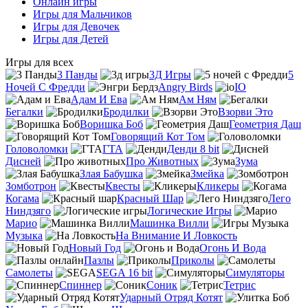
Онлайн игры
Игры для Мальчиков
Игры для Девочек
Игры для Детей
Игры для всех
3 Панды
3Д Игры
5
Ночей С Фредди
Angry Birds
IO
Адам И Ева
Ам Ням
Бегалки
Бродилки
Взорви Это
Воришка Боб
Геометрия Даш
Говорящий Кот Том
Головоломки
ГТА
Денди 8 bit
Дисней
Про Животных
Зума
Злая Бабушка
Змейка
Зомботрон
Квесты
Кликеры
Когама
Красный Шар
Лего
Ниндзяго
Логические Игры
Марио
Машинка Вилли
Музыка
На Внимание И Ловкость
Новый Год
Огонь И Вода
Пазлы
Приколы
Самолеты
SEGA 16 bit
Симуляторы
Спиннер
Соник
Тетрис
Ударный Отряд Котят