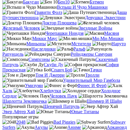
Бакуган
Бен10
Бэтмен
Вспыш И Чудо Машинки
Гравити Фолз
Даша
Путешественница
Девушки Эквестрии
Доктор Плюшева
Железный Человек
Звездные Войны
Черепашки Ниндзя
Масяня
Микки Маус
Ми-Ми-Мишки
Миньоны
Мстители
Наруто
Наследники
Ральф
Рапунцель
Рейнджеры Самураи
Симпсоны
Сказочный
Патруль
Скуби Ду
София
Прекрасная
Спанч Боб
Тачки
Том И Джерри
Тролли
Удивительный Мир Гамбола
Умизуми
Финес И Ферб
Халк
Хлебоутки
Холодное
Сердце
Человек Паук
Шарлотта Земляничка
Шиммер И Шайн
Щенячий Патруль
Эвер Афтер Хай
Юные Титаны
Популярные игры
2048
Bad Piggies
Subway
Surfers
Акулы
Аниме
Арканоид