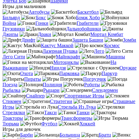
Улитка Боб
Шарики
Игры для мальчиков
Автобусы
Баскетбол
Бильярд
Бокс
Бомж Хобо
Война
Гонки
Грабители
Грузовики
Дальнобойщики
Джипы
Драки
Мортал Комбат
Дрифт
Защита Башни
Зомби
Кактус Маккой
Космос
Лазерная Пушка
Лего
Лего Сити
Майнкрафт
Машины
Мотоциклы
На
Выживание
Ниндзя
Оружие
Охота
Парковка
Паркур
Пираты
Погрузчик
Поезда
Полиция
Роботы
Рыбалка
Рыцари
Слендермен
Снайпер
Спортивные Игры
Стикмен
Стратегии
Страшные
Игры
Стрельба Из Лука
Стрелялки
Такси
Танки
Тракторы
Трансформеры
Тюрьма
Футбол
Хоккей
Игры для девочек
Барби
Больница
Братц