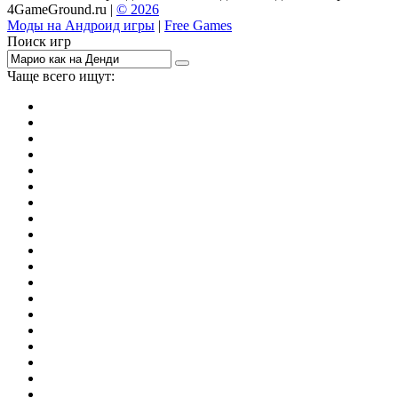
4GameGround.ru |
© 2026
Моды на Андроид игры
|
Free Games
Поиск игр
Чаще всего ищут:
игры на 2
симуляторы
Майнкрафт
гонки
стрелялки
тесты
io
головоломки
танки
марио
поиск предметов
зомби
Такси
денди
огонь и вода
игры на 3
бродилки
аниме
драки