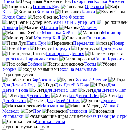
Винкс
Говорящая Кошка Анжела
Готовить Еду
Одевалки
Кафе
Комнаты
Кошки
Кухня Сары
Лего Френдс
Леди Баг И Супер Кот
Лошади
Магазин
Макияж
Малышка Хейзел
Маникюр
Монстер Хай
Операции
Папа Луи
Переделки
Повар
Пони
Поцелуи
Принцессы
Принцессы Диснея
Прически / Парикмахерская
Салон Красоты
Собаки
Тесты
Уборка
Уход За Малышами
Игры для детей
Барбоскины
Буквы И Чтение
Для Детей 2 Года
Для Детей 3 Года
Для
Детей 4 Года
Для Детей 5 Лет
Для Детей 6 Лет
Для Детей 7 Лет
Для Детей 8 Лет
Для
Детей 9 Лет
Для Детей 10 Лет
Лунтик
Математика
Маша И
Медведь
Поу
Раскраски
Рисовалки
Развивающие Игры
Свинка Пеппа
Игры по мультфильмам