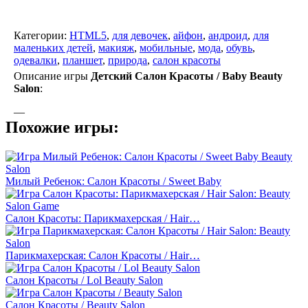
Категории:
HTML5
,
для девочек
,
айфон
,
андроид
,
для
маленьких детей
,
макияж
,
мобильные
,
мода
,
обувь
,
одевалки
,
планшет
,
природа
,
салон красоты
Описание игры
Детский Салон Красоты / Baby Beauty
Salon
:
—
Похожие игры:
Милый Ребенок: Салон Красоты / Sweet Baby
Салон Красоты: Парикмахерская / Hair…
Парикмахерская: Салон Красоты / Hair…
Салон Красоты / Lol Beauty Salon
Салон Красоты / Beauty Salon