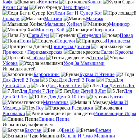
Кафе
Комнаты
Кошки
Кухня Сары
Лего Френдс
Леди Баг И Супер Кот
Лошади
Магазин
Макияж
Малышка Хейзел
Маникюр
Монстер Хай
Операции
Папа Луи
Переделки
Повар
Пони
Поцелуи
Принцессы
Принцессы Диснея
Прически / Парикмахерская
Салон Красоты
Собаки
Тесты
Уборка
Уход За Малышами
Игры для детей
Барбоскины
Буквы И Чтение
Для Детей 2 Года
Для Детей 3 Года
Для
Детей 4 Года
Для Детей 5 Лет
Для Детей 6 Лет
Для Детей 7 Лет
Для Детей 8 Лет
Для
Детей 9 Лет
Для Детей 10 Лет
Лунтик
Математика
Маша И
Медведь
Поу
Раскраски
Рисовалки
Развивающие Игры
Свинка Пеппа
Игры по мультфильмам
Бакуган
Бен10
Бэтмен
Вспыш И Чудо Машинки