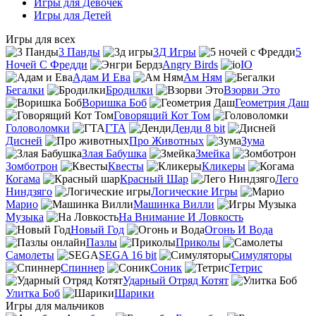
Игры для Девочек
Игры для Детей
Игры для всех
3 Панды
3Д Игры
5
Ночей С Фредди
Angry Birds
IO
Адам И Ева
Ам Ням
Бегалки
Бродилки
Взорви Это
Воришка Боб
Геометрия Даш
Говорящий Кот Том
Головоломки
ГТА
Денди 8 bit
Дисней
Про Животных
Зума
Злая Бабушка
Змейка
Зомботрон
Квесты
Кликеры
Когама
Красный Шар
Лего
Ниндзяго
Логические Игры
Марио
Машинка Вилли
Музыка
На Внимание И Ловкость
Новый Год
Огонь И Вода
Пазлы
Приколы
Самолеты
SEGA 16 bit
Симуляторы
Спиннер
Соник
Тетрис
Ударный Отряд Котят
Улитка Боб
Шарики
Игры для мальчиков