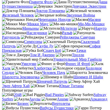
Гравити Фолз
Даша
Путешественница
Девушки Эквестрии
Доктор Плюшева
Железный Человек
Звездные Войны
Черепашки Ниндзя
Масяня
Микки Маус
Ми-Ми-Мишки
Миньоны
Мстители
Наруто
Наследники
Ральф
Рапунцель
Рейнджеры Самураи
Симпсоны
Сказочный
Патруль
Скуби Ду
София
Прекрасная
Спанч Боб
Тачки
Том И Джерри
Тролли
Удивительный Мир Гамбола
Умизуми
Финес И Ферб
Халк
Хлебоутки
Холодное
Сердце
Человек Паук
Шарлотта Земляничка
Шиммер И Шайн
Щенячий Патруль
Эвер Афтер Хай
Юные Титаны
Популярные игры
2048
Bad Piggies
Subway
Surfers
Акулы
Аниме
Арканоид
Бизнес
Вертолеты
Вибусы Пушистики