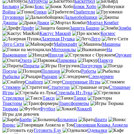
Автобусы
Баскетбол
Бильярд
Бокс
Бомж Хобо
Война
Гонки
Грабители
Грузовики
Дальнобойщики
Джипы
Драки
Мортал Комбат
Дрифт
Защита Башни
Зомби
Кактус Маккой
Космос
Лазерная Пушка
Лего
Лего Сити
Майнкрафт
Машины
Мотоциклы
На
Выживание
Ниндзя
Оружие
Охота
Парковка
Паркур
Пираты
Погрузчик
Поезда
Полиция
Роботы
Рыбалка
Рыцари
Слендермен
Снайпер
Спортивные Игры
Стикмен
Стратегии
Страшные
Игры
Стрельба Из Лука
Стрелялки
Такси
Танки
Тракторы
Трансформеры
Тюрьма
Футбол
Хоккей
Игры для девочек
Барби
Больница
Братц
Винкс
Говорящая Кошка Анжела
Готовить Еду
Одевалки