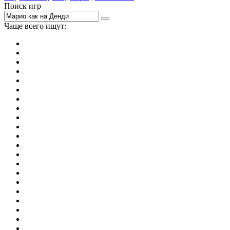
Поиск игр
Чаще всего ищут:
игры на 2
симуляторы
Майнкрафт
гонки
стрелялки
тесты
io
головоломки
танки
марио
поиск предметов
зомби
Такси
денди
огонь и вода
игры на 3
бродилки
аниме
драки
когама
повар