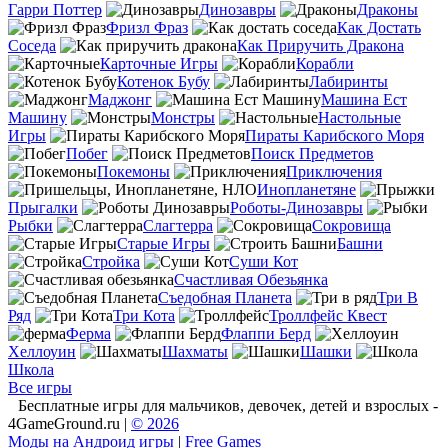
Гарри Поттер
Динозавры
Драконы
Фризл Фраз
Как Достать
Соседа
Как Приручить Дракона
Карточные Игры
Корабли
Котенок Бубу
Лабиринты
Маджонг
Машина Ест
Машину
Монстры
Настольные
Игры
Пираты Карибского Моря
Побег
Поиск Предметов
Покемоны
Приключения
Инопланетяне
Прыгалки
Роботы-Динозавры
Рыбки
Слагтерра
Сокровища
Старые Игры
Башни
Стройка
Суши Кот
Счастливая Обезьянка
Съедобная Планета
Три В
Ряд
Три Кота
Троллфейс Квест
Ферма
Флаппи Берд
Хеллоуин
Шахматы
Шашки
Школа
Все игры
Бесплатные игры для мальчиков, девочек, детей и взрослых -
4GameGround.ru |
© 2026
Моды на Андроид игры
|
Free Games