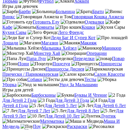
Тюрьма
Футбол
Хоккей
Игры для девочек
Барби
Больница
Братц
Винкс
Говорящая Кошка Анжела
Готовить Еду
Одевалки
Кафе
Комнаты
Кошки
Кухня Сары
Лего Френдс
Леди Баг И Супер Кот
Лошади
Магазин
Макияж
Малышка Хейзел
Маникюр
Монстер Хай
Операции
Папа Луи
Переделки
Повар
Пони
Поцелуи
Принцессы
Принцессы Диснея
Прически / Парикмахерская
Салон Красоты
Собаки
Тесты
Уборка
Уход За Малышами
Игры для детей
Барбоскины
Буквы И Чтение
Для Детей 2 Года
Для Детей 3 Года
Для
Детей 4 Года
Для Детей 5 Лет
Для Детей 6 Лет
Для Детей 7 Лет
Для Детей 8 Лет
Для
Детей 9 Лет
Для Детей 10 Лет
Лунтик
Математика
Маша И
Медведь
Поу
Раскраски