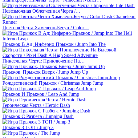
Невозможная Облегченная Черта /…
Цветная Черта Хамелеон-Бегун / Color…
Прыжок В Ад: Инферно-Прыжок / Jump Into The
Пиксельная Черта: Приключение На…
Прыжок, Прыжок Вверх / Jump Jump Up
Рождественский Прыжок / Christmas Jump Jump
Прыжок И Прыжок / Leap And Jump
Героическая Черта / Heroic Dash
Прыжок С Разбега / Jumping Dash
Прыжок 3 ТОП / Jump 3