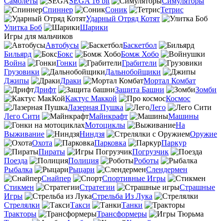
Самолеты
SEGA 16 bit
Симуляторы
Спиннер
Соник
Тетрис
Ударный Отряд Котят
Улитка Боб
Шарики
Игры для мальчиков
Автобусы
Баскетбол
Бильярд
Бокс
Бомж Хобо
Война
Гонки
Грабители
Грузовики
Дальнобойщики
Джипы
Драки
Мортал Комбат
Дрифт
Защита Башни
Зомби
Кактус Маккой
Космос
Лазерная Пушка
Лего
Лего Сити
Майнкрафт
Машины
Мотоциклы
На
Выживание
Ниндзя
Оружие
Охота
Парковка
Паркур
Пираты
Погрузчик
Поезда
Полиция
Роботы
Рыбалка
Рыцари
Слендермен
Снайпер
Спортивные Игры
Стикмен
Стратегии
Страшные
Игры
Стрельба Из Лука
Стрелялки
Такси
Танки
Тракторы
Трансформеры