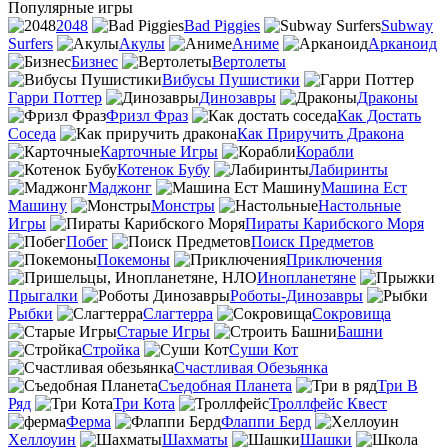
Популярные игры
2048
Bad Piggies
Subway
Surfers
Акулы
Аниме
Арканоид
Бизнес
Вертолеты
Вибусы Пушистики
Гарри Поттер
Динозавры
Драконы
Фризл Фраз
Как Достать
Соседа
Как Приручить Дракона
Карточные Игры
Корабли
Котенок Бубу
Лабиринты
Маджонг
Машина Ест
Машину
Монстры
Настольные
Игры
Пираты Карибского Моря
Побег
Поиск Предметов
Покемоны
Приключения
Инопланетяне
Прыгалки
Роботы-Динозавры
Рыбки
Слагтерра
Сокровища
Старые Игры
Башни
Стройка
Суши Кот
Счастливая Обезьянка
Съедобная Планета
Три В
Ряд
Три Кота
Троллфейс Квест
Ферма
Флаппи Берд
Хеллоуин
Шахматы
Шашки