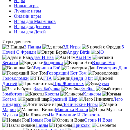
Игры
Новые игры
Лучшие игры
Онлайн игры
Игры для Мальчиков
Игры для Девочек
Игры для Детей
Игры для всех
3 Панды
3Д Игры
5
Ночей С Фредди
Angry Birds
IO
Адам И Ева
Ам Ням
Бегалки
Бродилки
Взорви Это
Воришка Боб
Геометрия Даш
Говорящий Кот Том
Головоломки
ГТА
Денди 8 bit
Дисней
Про Животных
Зума
Злая Бабушка
Змейка
Зомботрон
Квесты
Кликеры
Когама
Красный Шар
Лего
Ниндзяго
Логические Игры
Марио
Машинка Вилли
Музыка
На Внимание И Ловкость
Новый Год
Огонь И Вода
Пазлы
Приколы