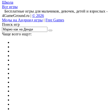
Школа
Все игры
Бесплатные игры для мальчиков, девочек, детей и взрослых -
4GameGround.ru |
© 2026
Моды на Андроид игры
|
Free Games
Поиск игр
Чаще всего ищут:
игры на 2
симуляторы
Майнкрафт
гонки
стрелялки
тесты
io
головоломки
танки
марио
поиск предметов
зомби
Такси
денди
огонь и вода
игры на 3