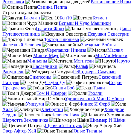
Рисовалки
Развивающие Игры
Свинка Пеппа
Игры по мультфильмам
Бакуган
Бен10
Бэтмен
Вспыш И Чудо Машинки
Гравити Фолз
Даша
Путешественница
Девушки Эквестрии
Доктор Плюшева
Железный Человек
Звездные Войны
Черепашки Ниндзя
Масяня
Микки Маус
Ми-Ми-Мишки
Миньоны
Мстители
Наруто
Наследники
Ральф
Рапунцель
Рейнджеры Самураи
Симпсоны
Сказочный
Патруль
Скуби Ду
София
Прекрасная
Спанч Боб
Тачки
Том И Джерри
Тролли
Удивительный Мир Гамбола
Умизуми
Финес И Ферб
Халк
Хлебоутки
Холодное
Сердце
Человек Паук
Шарлотта Земляничка
Шиммер И Шайн
Щенячий Патруль
Эвер Афтер Хай
Юные Титаны