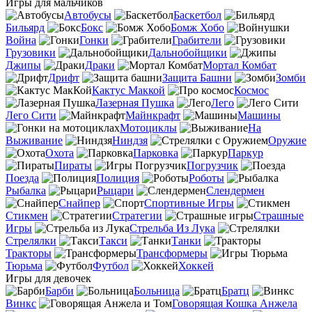
Игры для мальчиков
Автобусы
Баскетбол
Бильярд
Бокс
Бомж Хобо
Война
Гонки
Грабители
Грузовики
Дальнобойщики
Джипы
Драки
Мортал Комбат
Дрифт
Защита Башни
Зомби
Кактус Маккой
Космос
Лазерная Пушка
Лего
Лего Сити
Майнкрафт
Машины
Мотоциклы
На
Выживание
Ниндзя
Оружие
Охота
Парковка
Паркур
Пираты
Погрузчик
Поезда
Полиция
Роботы
Рыбалка
Рыцари
Слендермен
Снайпер
Спортивные Игры
Стикмен
Стратегии
Страшные
Игры
Стрельба Из Лука
Стрелялки
Такси
Танки
Тракторы
Трансформеры
Тюрьма
Футбол
Хоккей
Игры для девочек
Барби
Больница
Братц
Винкс
Говорящая Кошка Анжела