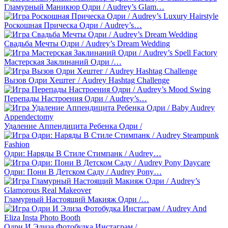
Гламурный Маникюр Одри / Audrey’s Glam…
Роскошная Прическа Одри / Audrey’s…
Свадьба Мечты Одри / Audrey’s Dream Wedding
Мастерская Заклинаний Одри /…
Вызов Одри Хештег / Audrey Hashtag Challenge
Перепады Настроения Одри / Audrey’s…
Удаление Аппендицита Ребенка Одри /
Одри: Наряды В Стиле Стимпанк / Audrey…
Одри: Пони В Детском Саду / Audrey Pony…
Гламурный Настоящий Макияж Одри /…
Одри И Элиза Фотобудка Инстаграм /…