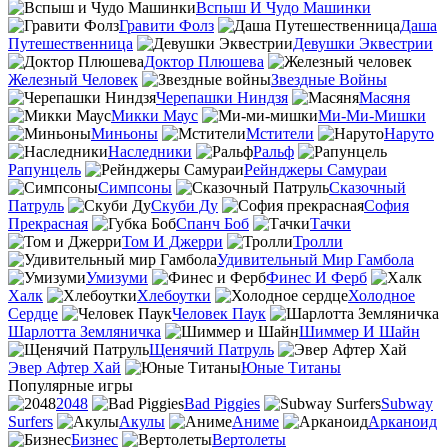
Вспыш И Чудо Машинки
Гравити Фолз
Даша
Путешественница
Девушки Эквестрии
Доктор Плюшева
Железный Человек
Звездные Войны
Черепашки Ниндзя
Масяня
Микки Маус
Ми-Ми-Мишки
Миньоны
Мстители
Наруто
Наследники
Ральф
Рапунцель
Рейнджеры Самураи
Симпсоны
Сказочный
Патруль
Скуби Ду
София
Прекрасная
Спанч Боб
Тачки
Том И Джерри
Тролли
Удивительный Мир Гамбола
Умизуми
Финес И Ферб
Халк
Хлебоутки
Холодное
Сердце
Человек Паук
Шарлотта Земляничка
Шиммер И Шайн
Щенячий Патруль
Эвер Афтер Хай
Юные Титаны
Популярные игры
2048
Bad Piggies
Subway
Surfers
Акулы
Аниме
Арканоид
Бизнес
Вертолеты