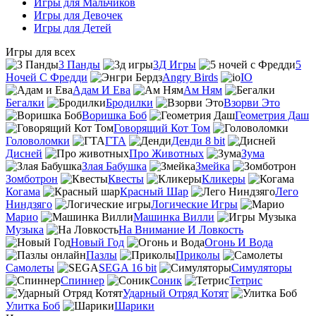
Игры для Мальчиков
Игры для Девочек
Игры для Детей
Игры для всех
3 Панды
3Д Игры
5
Ночей С Фредди
Angry Birds
IO
Адам И Ева
Ам Ням
Бегалки
Бродилки
Взорви Это
Воришка Боб
Геометрия Даш
Говорящий Кот Том
Головоломки
ГТА
Денди 8 bit
Дисней
Про Животных
Зума
Злая Бабушка
Змейка
Зомботрон
Квесты
Кликеры
Когама
Красный Шар
Лего
Ниндзяго
Логические Игры
Марио
Машинка Вилли
Музыка
На Внимание И Ловкость
Новый Год
Огонь И Вода
Пазлы
Приколы
Самолеты
SEGA 16 bit
Симуляторы
Спиннер
Соник
Тетрис
Ударный Отряд Котят
Улитка Боб
Шарики