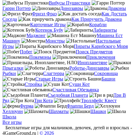
Вибусы Пушистики
Гарри Поттер
Динозавры
Драконы
Фризл Фраз
Как Достать
Соседа
Как Приручить Дракона
Карточные Игры
Корабли
Котенок Бубу
Лабиринты
Маджонг
Машина Ест
Машину
Монстры
Настольные
Игры
Пираты Карибского Моря
Побег
Поиск Предметов
Покемоны
Приключения
Инопланетяне
Прыгалки
Роботы-Динозавры
Рыбки
Слагтерра
Сокровища
Старые Игры
Башни
Стройка
Суши Кот
Счастливая Обезьянка
Съедобная Планета
Три В
Ряд
Три Кота
Троллфейс Квест
Ферма
Флаппи Берд
Хеллоуин
Шахматы
Шашки
Школа
Все игры
Бесплатные игры для мальчиков, девочек, детей и взрослых -
4GameGround.ru |
© 2026