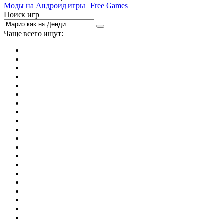
Моды на Андроид игры
|
Free Games
Поиск игр
Чаще всего ищут:
игры на 2
симуляторы
Майнкрафт
гонки
стрелялки
тесты
io
головоломки
танки
марио
поиск предметов
зомби
Такси
денди
огонь и вода
игры на 3
бродилки
аниме
драки
когама