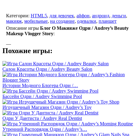
Категории:
HTML5
,
для девочек
,
айфон
,
андроид
,
деньги
,
макияж
,
мобильные
,
на создание
,
одевалки
,
планшет
Описание игры
Блог О Макияже Одри / Audrey’s Beauty
Makeup Vlogger Story
:
—
Похожие игры:
Салон Красоты Одри / Audrey Beauty Salon
Истории Модного Блогера Одри /…
Бассейн Одри / Audrey Swimming Pool
Игрушечный Магазин Одри / Audrey’s Toy
Одри У Дантиста / Audrey Real Dentist
Утренний Распорядок Одри / Audrey’s…