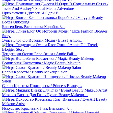
Приключения Джесси И Одри В…
Блогер Бель Распаковка Коробок /…
Элиза Блог Об Истории Моды / Eliza Fashion…
Тенденции Осени Блог Энни / Annie Fall…
Волшебная Косметика / Magic Beauty Makeup
Салон Красоты / Beauty Makeup Salon
Салон Красоты Принцессы / Princess Beauty…
Макияж Визаж Для Глаз / Eyeart Beauty Makeup…
Искусство Красивых Глаз: Визажист /…