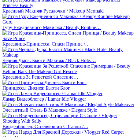
Красивый Макияж Русалочки / Makeup Mermaid
Гуру Ежедневного Макияжа / Beauty Routine…
Красавица-Принцесса, Спаси Принца /…
Черная Дыра: Бьюти-Макияж / Black Hole:…
Красавица За Решеткой Спасение…
Принцессы Диснея: Бьюти Блог
Ламар Видеоблогер / Lamar Idle Vlogger
Элегантный Стиль В Макияже / Elegant Style
Ввидеоблогер, Стреляющий С Салли /…