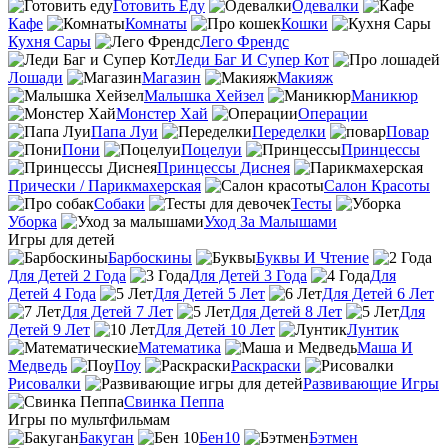
Готовить Еду
Одевалки
Кафе
Комнаты
Кошки
Кухня Сары
Лего Френдс
Леди Баг И Супер Кот
Лошади
Магазин
Макияж
Малышка Хейзел
Маникюр
Монстер Хай
Операции
Папа Луи
Переделки
Повар
Пони
Поцелуи
Принцессы
Принцессы Диснея
Прически / Парикмахерская
Салон Красоты
Собаки
Тесты
Уборка
Уход За Малышами
Игры для детей
Барбоскины
Буквы И Чтение
Для Детей 2 Года
Для Детей 3 Года
Для
Детей 4 Года
Для Детей 5 Лет
Для Детей 6 Лет
Для Детей 7 Лет
Для Детей 8 Лет
Для
Детей 9 Лет
Для Детей 10 Лет
Лунтик
Математика
Маша И
Медведь
Поу
Раскраски
Рисовалки
Развивающие Игры
Свинка Пеппа
Игры по мультфильмам
Бакуган
Бен10
Бэтмен