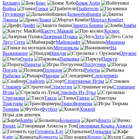
Бильярд
Бокс
Бомж Хобо
Война
Гонки
Грабители
Грузовики
Дальнобойщики
Джипы
Драки
Мортал Комбат
Дрифт
Защита Башни
Зомби
Кактус Маккой
Космос
Лазерная Пушка
Лего
Лего Сити
Майнкрафт
Машины
Мотоциклы
На
Выживание
Ниндзя
Оружие
Охота
Парковка
Паркур
Пираты
Погрузчик
Поезда
Полиция
Роботы
Рыбалка
Рыцари
Слендермен
Снайпер
Спортивные Игры
Стикмен
Стратегии
Страшные
Игры
Стрельба Из Лука
Стрелялки
Такси
Танки
Тракторы
Трансформеры
Тюрьма
Футбол
Хоккей
Игры для девочек
Барби
Больница
Братц
Винкс
Говорящая Кошка Анжела
Готовить Еду
Одевалки
Кафе
Комнаты
Кошки