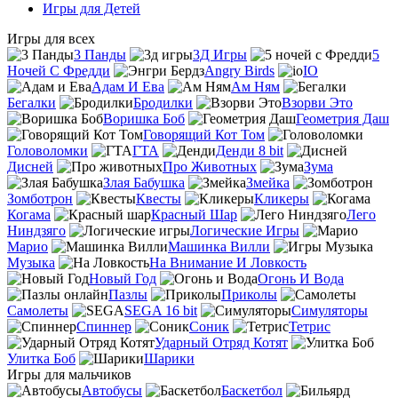
Игры для Детей
Игры для всех
3 Панды
3Д Игры
5
Ночей С Фредди
Angry Birds
IO
Адам И Ева
Ам Ням
Бегалки
Бродилки
Взорви Это
Воришка Боб
Геометрия Даш
Говорящий Кот Том
Головоломки
ГТА
Денди 8 bit
Дисней
Про Животных
Зума
Злая Бабушка
Змейка
Зомботрон
Квесты
Кликеры
Когама
Красный Шар
Лего
Ниндзяго
Логические Игры
Марио
Машинка Вилли
Музыка
На Внимание И Ловкость
Новый Год
Огонь И Вода
Пазлы
Приколы
Самолеты
SEGA 16 bit
Симуляторы
Спиннер
Соник
Тетрис
Ударный Отряд Котят
Улитка Боб
Шарики
Игры для мальчиков
Автобусы
Баскетбол