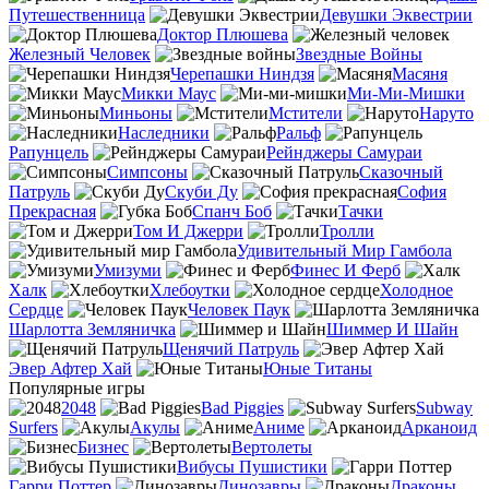
Путешественница
Девушки Эквестрии
Доктор Плюшева
Железный Человек
Звездные Войны
Черепашки Ниндзя
Масяня
Микки Маус
Ми-Ми-Мишки
Миньоны
Мстители
Наруто
Наследники
Ральф
Рапунцель
Рейнджеры Самураи
Симпсоны
Сказочный
Патруль
Скуби Ду
София
Прекрасная
Спанч Боб
Тачки
Том И Джерри
Тролли
Удивительный Мир Гамбола
Умизуми
Финес И Ферб
Халк
Хлебоутки
Холодное
Сердце
Человек Паук
Шарлотта Земляничка
Шиммер И Шайн
Щенячий Патруль
Эвер Афтер Хай
Юные Титаны
Популярные игры
2048
Bad Piggies
Subway
Surfers
Акулы
Аниме
Арканоид
Бизнес
Вертолеты
Вибусы Пушистики
Гарри Поттер
Динозавры
Драконы