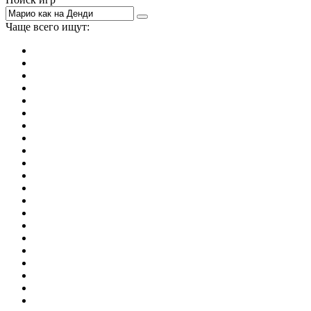
Чаще всего ищут:
игры на 2
симуляторы
Майнкрафт
гонки
стрелялки
тесты
io
головоломки
танки
марио
поиск предметов
зомби
Такси
денди
огонь и вода
игры на 3
бродилки
аниме
драки
когама
повар