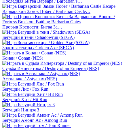
Последняя Битва Варвара / Barbarian’s…
Варварский Замок Побег / Barbarian Castle…
Прорыв Крепости: Битва За…
Бегущий в тени / Shadowrun (SEGA)
Золотая секира / Golden Axe (SEGA)
Конан / Conan (NES)
Судьба Императора / Destiny of an Emperor (NES)
Астианакс / Astyanax (NES)
Бегущий Лис / Fox Run
Бегущий Хит / Hit Run
Бегущий Ниндзя 3
Бегущий Амонг Ас / Among Run