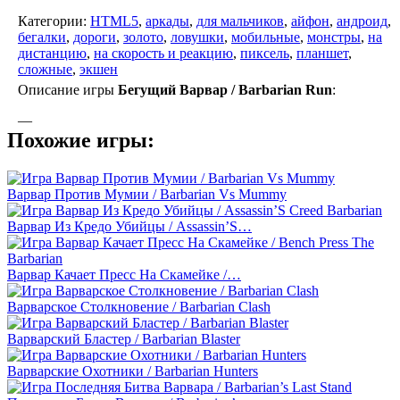
Категории:
HTML5
,
аркады
,
для мальчиков
,
айфон
,
андроид
,
бегалки
,
дороги
,
золото
,
ловушки
,
мобильные
,
монстры
,
на
дистанцию
,
на скорость и реакцию
,
пиксель
,
планшет
,
сложные
,
экшен
Описание игры
Бегущий Варвар / Barbarian Run
:
—
Похожие игры:
Варвар Против Мумии / Barbarian Vs Mummy
Варвар Из Кредо Убийцы / Assassin’S…
Варвар Качает Пресс На Скамейке /…
Варварское Столкновение / Barbarian Clash
Варварский Бластер / Barbarian Blaster
Варварские Охотники / Barbarian Hunters