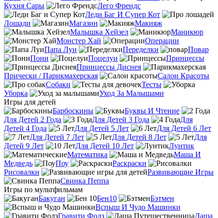
Кухня Сары
Лего Френдс
Леди Баг И Супер Кот
Лошади
Магазин
Макияж
Малышка Хейзел
Маникюр
Монстер Хай
Операции
Папа Луи
Переделки
Повар
Пони
Поцелуи
Принцессы
Принцессы Диснея
Прически / Парикмахерская
Салон Красоты
Собаки
Тесты
Уборка
Уход За Малышами
Игры для детей
Барбоскины
Буквы И Чтение
Для Детей 2 Года
Для Детей 3 Года
Для
Детей 4 Года
Для Детей 5 Лет
Для Детей 6 Лет
Для Детей 7 Лет
Для Детей 8 Лет
Для
Детей 9 Лет
Для Детей 10 Лет
Лунтик
Математика
Маша И
Медведь
Поу
Раскраски
Рисовалки
Развивающие Игры
Свинка Пеппа
Игры по мультфильмам
Бакуган
Бен10
Бэтмен
Вспыш И Чудо Машинки
Гравити Фолз
Даша