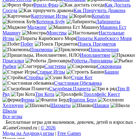
Фризл Фраз
Как Достать
Соседа
Как Приручить Дракона
Карточные Игры
Корабли
Котенок Бубу
Лабиринты
Маджонг
Машина Ест
Машину
Монстры
Настольные
Игры
Пираты Карибского Моря
Побег
Поиск Предметов
Покемоны
Приключения
Инопланетяне
Прыгалки
Роботы-Динозавры
Рыбки
Слагтерра
Сокровища
Старые Игры
Башни
Стройка
Суши Кот
Счастливая Обезьянка
Съедобная Планета
Три В
Ряд
Три Кота
Троллфейс Квест
Ферма
Флаппи Берд
Хеллоуин
Шахматы
Шашки
Школа
Все игры
Бесплатные игры для мальчиков, девочек, детей и взрослых -
4GameGround.ru |
© 2026
Моды на Андроид игры
|
Free Games
Поиск игр