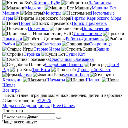
Котенок Бубу
Лабиринты
Маджонг
Машина Ест
Машину
Монстры
Настольные
Игры
Пираты Карибского Моря
Побег
Поиск Предметов
Покемоны
Приключения
Инопланетяне
Прыгалки
Роботы-Динозавры
Рыбки
Слагтерра
Сокровища
Старые Игры
Башни
Стройка
Суши Кот
Счастливая Обезьянка
Съедобная Планета
Три В
Ряд
Три Кота
Троллфейс Квест
Ферма
Флаппи Берд
Хеллоуин
Шахматы
Шашки
Школа
Все игры
Бесплатные игры для мальчиков, девочек, детей и взрослых -
4GameGround.ru |
© 2026
Моды на Андроид игры
|
Free Games
Поиск игр
Чаще всего ищут: