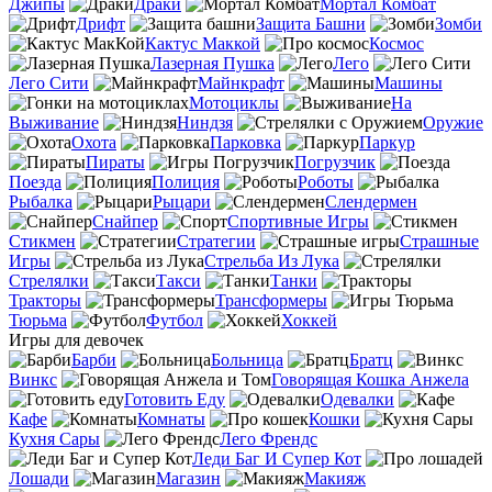
Джипы
Драки
Мортал Комбат
Дрифт
Защита Башни
Зомби
Кактус Маккой
Космос
Лазерная Пушка
Лего
Лего Сити
Майнкрафт
Машины
Мотоциклы
На
Выживание
Ниндзя
Оружие
Охота
Парковка
Паркур
Пираты
Погрузчик
Поезда
Полиция
Роботы
Рыбалка
Рыцари
Слендермен
Снайпер
Спортивные Игры
Стикмен
Стратегии
Страшные
Игры
Стрельба Из Лука
Стрелялки
Такси
Танки
Тракторы
Трансформеры
Тюрьма
Футбол
Хоккей
Игры для девочек
Барби
Больница
Братц
Винкс
Говорящая Кошка Анжела
Готовить Еду
Одевалки
Кафе
Комнаты
Кошки
Кухня Сары
Лего Френдс
Леди Баг И Супер Кот
Лошади
Магазин
Макияж