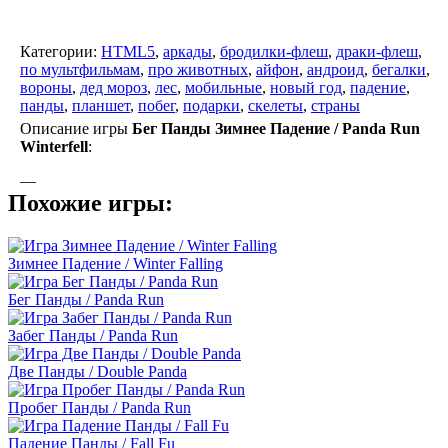
Категории:
HTML5
,
аркады
,
бродилки-флеш
,
драки-флеш
,
по мультфильмам
,
про животных
,
айфон
,
андроид
,
бегалки
,
вороны
,
дед мороз
,
лес
,
мобильные
,
новый год
,
падение
,
панды
,
планшет
,
побег
,
подарки
,
скелеты
,
страны
Описание игры
Бег Панды Зимнее Падение / Panda Run
Winterfell
:
—
Похожие игры:
Зимнее Падение / Winter Falling
Бег Панды / Panda Run
Забег Панды / Panda Run
Две Панды / Double Panda
Пробег Панды / Panda Run
Падение Панды / Fall Fu