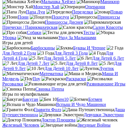
Малышка Хейзел
Маникюр
Монстер Хай
Операции
Папа Луи
Переделки
Повар
Пони
Поцелуи
Принцессы
Принцессы Диснея
Прически / Парикмахерская
Салон Красоты
Собаки
Тесты
Уборка
Уход За Малышами
Игры для детей
Барбоскины
Буквы И Чтение
Для Детей 2 Года
Для Детей 3 Года
Для
Детей 4 Года
Для Детей 5 Лет
Для Детей 6 Лет
Для Детей 7 Лет
Для Детей 8 Лет
Для
Детей 9 Лет
Для Детей 10 Лет
Лунтик
Математика
Маша И
Медведь
Поу
Раскраски
Рисовалки
Развивающие Игры
Свинка Пеппа
Игры по мультфильмам
Бакуган
Бен10
Бэтмен
Вспыш И Чудо Машинки
Гравити Фолз
Даша
Путешественница
Девушки Эквестрии
Доктор Плюшева
Железный Человек
Звездные Войны