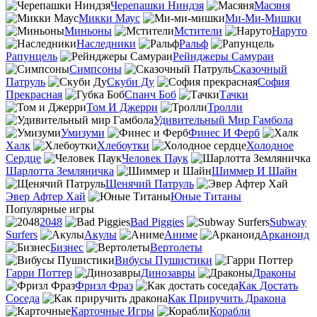
Черепашки Ниндзя
Масяня
Микки Маус
Ми-Ми-Мишки
Миньоны
Мстители
Наруто
Наследники
Ральф
Рапунцель
Рейнджеры Самураи
Симпсоны
Сказочный
Патруль
Скуби Ду
София
Прекрасная
Спанч Боб
Тачки
Том И Джерри
Тролли
Удивительный Мир Гамбола
Умизуми
Финес И Ферб
Халк
Хлебоутки
Холодное
Сердце
Человек Паук
Шарлотта Земляничка
Шиммер И Шайн
Щенячий Патруль
Эвер Афтер Хай
Юные Титаны
Популярные игры
2048
Bad Piggies
Subway
Surfers
Акулы
Аниме
Арканоид
Бизнес
Вертолеты
Вибусы Пушистики
Гарри Поттер
Динозавры
Драконы
Фризл Фраз
Как Достать
Соседа
Как Приручить Дракона
Карточные Игры
Корабли