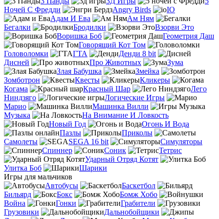
3 Панды
3Д Игры
5
Ночей С Фредди
Angry Birds
IO
Адам И Ева
Ам Ням
Бегалки
Бродилки
Взорви Это
Воришка Боб
Геометрия Даш
Говорящий Кот Том
Головоломки
ГТА
Денди 8 bit
Дисней
Про Животных
Зума
Злая Бабушка
Змейка
Зомботрон
Квесты
Кликеры
Когама
Красный Шар
Лего
Ниндзяго
Логические Игры
Марио
Машинка Вилли
Музыка
На Внимание И Ловкость
Новый Год
Огонь И Вода
Пазлы
Приколы
Самолеты
SEGA 16 bit
Симуляторы
Спиннер
Соник
Тетрис
Ударный Отряд Котят
Улитка Боб
Шарики
Игры для мальчиков
Автобусы
Баскетбол
Бильярд
Бокс
Бомж Хобо
Война
Гонки
Грабители
Грузовики
Дальнобойщики