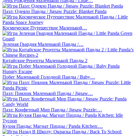
День Рождения Маленькой Панды / Little…
Пазл: Одеяло Панды / Jigsaw Puzzle: Blanket Panda
Космическое Путешествие Маленькой…
Зеленая Гвардия Маленькой Панды /…
Китайские Рецепты Маленькой Панды 2
Побег Маленькой Голодной Панды / Baby…
Пазл: Пикник Маленькой Панды / Jigsaw…
Пазл: Конфетный Мир Панды / Jigsaw Puzzle:…
Кухня Панды: Магнат Пиццы / Panda Kitchen:…