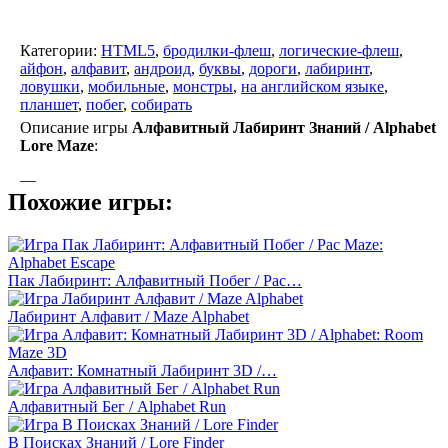
Категории:
HTML5
,
бродилки-флеш
,
логические-флеш
,
айфон
,
алфавит
,
андроид
,
буквы
,
дороги
,
лабиринт
,
ловушки
,
мобильные
,
монстры
,
на английском языке
,
планшет
,
побег
,
собирать
Описание игры
Алфавитный Лабиринт Знаний / Alphabet
Lore Maze
:
—
Похожие игры:
Пак Лабиринт: Алфавитный Побег / Pac…
Лабиринт Алфавит / Maze Alphabet
Алфавит: Комнатный Лабиринт 3D /…
Алфавитный Бег / Alphabet Run
В Поисках Знаний / Lore Finder