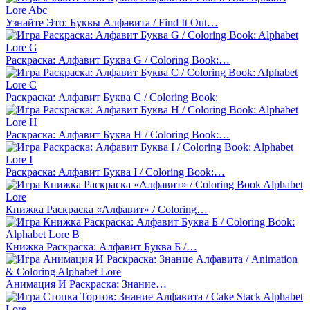
Узнайте Это: Буквы Алфавита / Find It Out…
Раскраска: Алфавит Буква G / Coloring Book:…
Раскраска: Алфавит Буква С / Coloring Book:
Раскраска: Алфавит Буква H / Coloring Book:…
Раскраска: Алфавит Буква I / Coloring Book:…
Книжка Раскраска «Алфавит» / Coloring…
Книжка Раскраска: Алфавит Буква Б /…
Анимация И Раскраска: Знание…