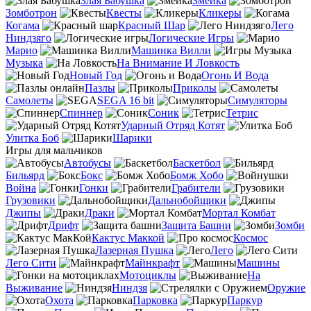
Злая Бабушка
Змейка
Зомботрон
Квесты
Кликеры
Когама
Красный Шар
Лего
Ниндзяго
Логические Игры
Марио
Машинка Вилли
Музыка
На Внимание И Ловкость
Новый Год
Огонь И Вода
Пазлы
Приколы
Самолеты
SEGA 16 bit
Симуляторы
Спиннер
Соник
Тетрис
Ударный Отряд Котят
Улитка Боб
Шарики
Игры для мальчиков
Автобусы
Баскетбол
Бильярд
Бокс
Бомж Хобо
Война
Гонки
Грабители
Грузовики
Дальнобойщики
Джипы
Драки
Мортал Комбат
Дрифт
Защита Башни
Зомби
Кактус Маккой
Космос
Лазерная Пушка
Лего
Лего Сити
Майнкрафт
Машины
Мотоциклы
На
Выживание
Ниндзя
Оружие
Охота
Парковка
Паркур