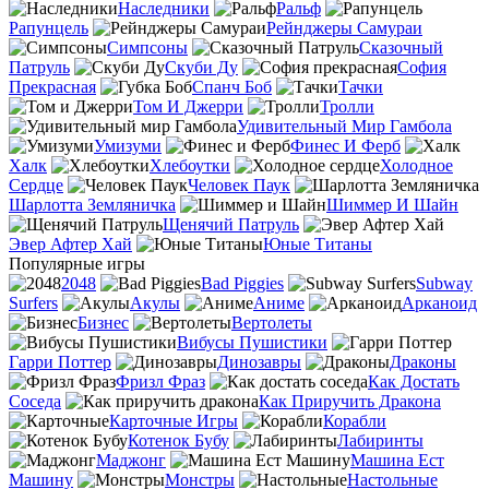
Наследники
Ральф
Рапунцель
Рейнджеры Самураи
Симпсоны
Сказочный
Патруль
Скуби Ду
София
Прекрасная
Спанч Боб
Тачки
Том И Джерри
Тролли
Удивительный Мир Гамбола
Умизуми
Финес И Ферб
Халк
Хлебоутки
Холодное
Сердце
Человек Паук
Шарлотта Земляничка
Шиммер И Шайн
Щенячий Патруль
Эвер Афтер Хай
Юные Титаны
Популярные игры
2048
Bad Piggies
Subway
Surfers
Акулы
Аниме
Арканоид
Бизнес
Вертолеты
Вибусы Пушистики
Гарри Поттер
Динозавры
Драконы
Фризл Фраз
Как Достать
Соседа
Как Приручить Дракона
Карточные Игры
Корабли
Котенок Бубу
Лабиринты
Маджонг
Машина Ест
Машину
Монстры
Настольные