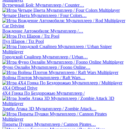
Встречный Бой: Мультиплеер / Counter…
Четыре Цвета Мультиплеер / Four Colors…
Вождение Автомобиля: Мультиплеер /…
Пул Шаров / Trz Pool
Городской Снайпер Мультиплеер / Urban…
Фуно Онлайн Мультиплеер / Foono Online…
Войны Плотов Мультиплеер / Raft Wars…
4X4 Гонка По Бездорожью Мультиплеер /
Зомби Атака 3D Мультиплеер / Zombie Attack…
Пираты Пушки Мультиплеер / Cannon Pirates…