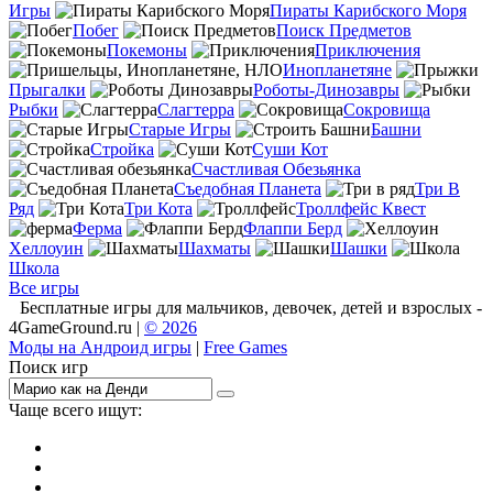
Игры
Пираты Карибского Моря
Побег
Поиск Предметов
Покемоны
Приключения
Инопланетяне
Прыгалки
Роботы-Динозавры
Рыбки
Слагтерра
Сокровища
Старые Игры
Башни
Стройка
Суши Кот
Счастливая Обезьянка
Съедобная Планета
Три В
Ряд
Три Кота
Троллфейс Квест
Ферма
Флаппи Берд
Хеллоуин
Шахматы
Шашки
Школа
Все игры
Бесплатные игры для мальчиков, девочек, детей и взрослых -
4GameGround.ru |
© 2026
Моды на Андроид игры
|
Free Games
Поиск игр
Чаще всего ищут:
игры на 2
симуляторы
Майнкрафт