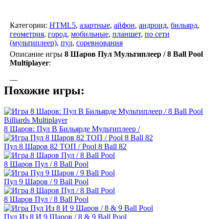
Категории:
HTML5
,
азартные
,
айфон
,
андроид
,
бильярд
,
геометрия
,
город
,
мобильные
,
планшет
,
по сети
(мультиплеер)
,
пул
,
соревнования
Описание игры
8 Шаров Пул Мультиплеер / 8 Ball Pool
Multiplayer
:
—
Похожие игры:
8 Шаров: Пул В Бильярде Мультиплеер /
Пул 8 Шаров 82 ТОП / Pool 8 Ball 82
8 Шаров Пул / 8 Ball Pool
Пул 9 Шаров / 9 Ball Pool
8 Шаров Пул / 8 Ball Pool
Пул Из 8 И 9 Шаров / 8 & 9 Ball Pool