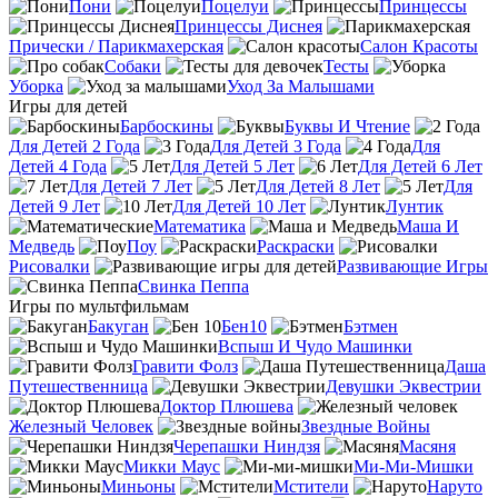
Пони
Поцелуи
Принцессы
Принцессы Диснея
Прически / Парикмахерская
Салон Красоты
Собаки
Тесты
Уборка
Уход За Малышами
Игры для детей
Барбоскины
Буквы И Чтение
Для Детей 2 Года
Для Детей 3 Года
Для
Детей 4 Года
Для Детей 5 Лет
Для Детей 6 Лет
Для Детей 7 Лет
Для Детей 8 Лет
Для
Детей 9 Лет
Для Детей 10 Лет
Лунтик
Математика
Маша И
Медведь
Поу
Раскраски
Рисовалки
Развивающие Игры
Свинка Пеппа
Игры по мультфильмам
Бакуган
Бен10
Бэтмен
Вспыш И Чудо Машинки
Гравити Фолз
Даша
Путешественница
Девушки Эквестрии
Доктор Плюшева
Железный Человек
Звездные Войны
Черепашки Ниндзя
Масяня
Микки Маус
Ми-Ми-Мишки
Миньоны
Мстители
Наруто