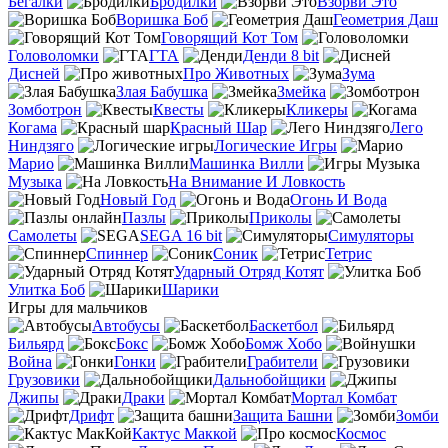
Бегалки
Бродилки
Взорви Это
Воришка Боб
Геометрия Даш
Говорящий Кот Том
Головоломки
ГТА
Денди 8 bit
Дисней
Про Животных
Зума
Злая Бабушка
Змейка
Зомботрон
Квесты
Кликеры
Когама
Красный Шар
Лего
Ниндзяго
Логические Игры
Марио
Машинка Вилли
Музыка
На Внимание И Ловкость
Новый Год
Огонь И Вода
Пазлы
Приколы
Самолеты
SEGA 16 bit
Симуляторы
Спиннер
Соник
Тетрис
Ударный Отряд Котят
Улитка Боб
Шарики
Игры для мальчиков
Автобусы
Баскетбол
Бильярд
Бокс
Бомж Хобо
Война
Гонки
Грабители
Грузовики
Дальнобойщики
Джипы
Драки
Мортал Комбат
Дрифт
Защита Башни
Зомби
Кактус Маккой
Космос