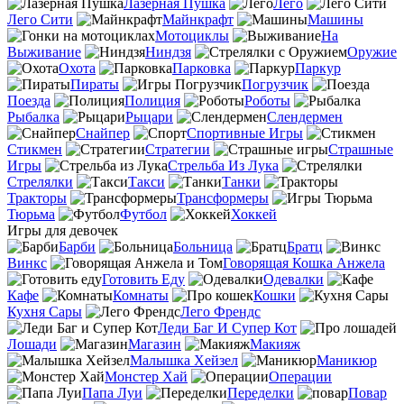
Лазерная Пушка
Лего
Лего Сити
Майнкрафт
Машины
Мотоциклы
На
Выживание
Ниндзя
Оружие
Охота
Парковка
Паркур
Пираты
Погрузчик
Поезда
Полиция
Роботы
Рыбалка
Рыцари
Слендермен
Снайпер
Спортивные Игры
Стикмен
Стратегии
Страшные
Игры
Стрельба Из Лука
Стрелялки
Такси
Танки
Тракторы
Трансформеры
Тюрьма
Футбол
Хоккей
Игры для девочек
Барби
Больница
Братц
Винкс
Говорящая Кошка Анжела
Готовить Еду
Одевалки
Кафе
Комнаты
Кошки
Кухня Сары
Лего Френдс
Леди Баг И Супер Кот
Лошади
Магазин
Макияж
Малышка Хейзел
Маникюр
Монстер Хай
Операции
Папа Луи
Переделки
Повар