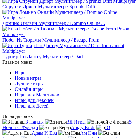
Спрунки Дрифт Мультиплеер / Sprunki Drift…
Домино Онлайн Мультиплеер / Domino Online…
Побег Из Тюрьмы Мультиплеер / Escape From
Турнир По Дартсу Мультиплеер / Dart…
Главное меню
Игры
Новые игры
Лучшие игры
Онлайн игры
Игры для Мальчиков
Игры для Девочек
Игры для Детей
Игры для всех
3 Панды
3Д Игры
5
Ночей С Фредди
Angry Birds
IO
Адам И Ева
Ам Ням