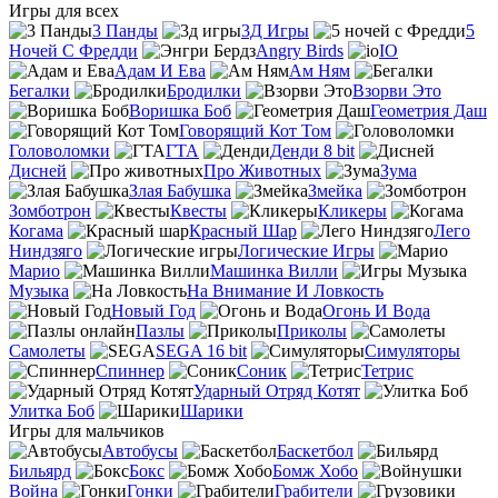
Игры для всех
3 Панды
3Д Игры
5
Ночей С Фредди
Angry Birds
IO
Адам И Ева
Ам Ням
Бегалки
Бродилки
Взорви Это
Воришка Боб
Геометрия Даш
Говорящий Кот Том
Головоломки
ГТА
Денди 8 bit
Дисней
Про Животных
Зума
Злая Бабушка
Змейка
Зомботрон
Квесты
Кликеры
Когама
Красный Шар
Лего
Ниндзяго
Логические Игры
Марио
Машинка Вилли
Музыка
На Внимание И Ловкость
Новый Год
Огонь И Вода
Пазлы
Приколы
Самолеты
SEGA 16 bit
Симуляторы
Спиннер
Соник
Тетрис
Ударный Отряд Котят
Улитка Боб
Шарики
Игры для мальчиков
Автобусы
Баскетбол
Бильярд
Бокс
Бомж Хобо
Война
Гонки
Грабители