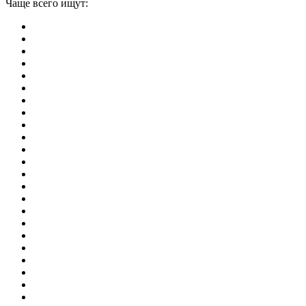
Чаще всего ищут:
игры на 2
симуляторы
Майнкрафт
гонки
стрелялки
тесты
io
головоломки
танки
марио
поиск предметов
зомби
Такси
денди
огонь и вода
игры на 3
бродилки
аниме
драки
когама
повар
мышкой
монстры