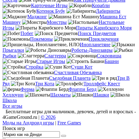
Карточные Игры
Корабли
Котенок Бубу
Лабиринты
Маджонг
Машина Ест
Машину
Монстры
Настольные
Игры
Пираты Карибского Моря
Побег
Поиск Предметов
Покемоны
Приключения
Инопланетяне
Прыгалки
Роботы-Динозавры
Рыбки
Слагтерра
Сокровища
Старые Игры
Башни
Стройка
Суши Кот
Счастливая Обезьянка
Съедобная Планета
Три В
Ряд
Три Кота
Троллфейс Квест
Ферма
Флаппи Берд
Хеллоуин
Шахматы
Шашки
Школа
Все игры
Бесплатные игры для мальчиков, девочек, детей и взрослых -
4GameGround.ru |
© 2026
Моды на Андроид игры
|
Free Games
Поиск игр