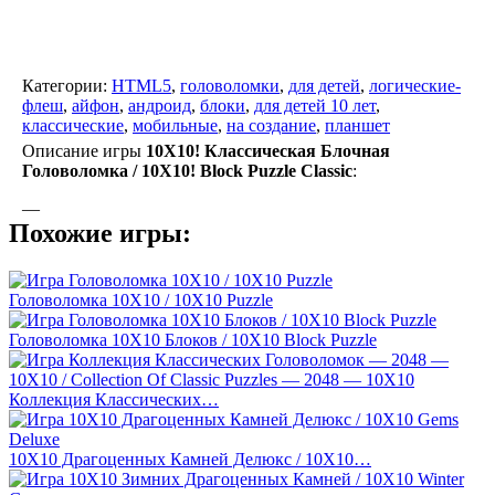
Категории:
HTML5
,
головоломки
,
для детей
,
логические-
флеш
,
айфон
,
андроид
,
блоки
,
для детей 10 лет
,
классические
,
мобильные
,
на создание
,
планшет
Описание игры
10X10! Классическая Блочная
Головоломка / 10X10! Block Puzzle Classic
:
—
Похожие игры:
Головоломка 10X10 / 10X10 Puzzle
Головоломка 10Х10 Блоков / 10X10 Block Puzzle
Коллекция Классических…
10X10 Драгоценных Камней Делюкс / 10X10…