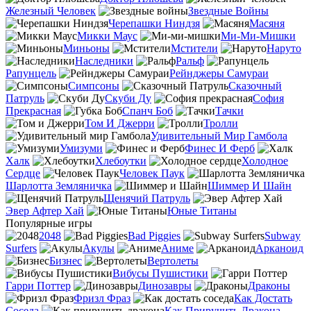
Железный Человек
Звездные Войны
Черепашки Ниндзя
Масяня
Микки Маус
Ми-Ми-Мишки
Миньоны
Мстители
Наруто
Наследники
Ральф
Рапунцель
Рейнджеры Самураи
Симпсоны
Сказочный
Патруль
Скуби Ду
София
Прекрасная
Спанч Боб
Тачки
Том И Джерри
Тролли
Удивительный Мир Гамбола
Умизуми
Финес И Ферб
Халк
Хлебоутки
Холодное
Сердце
Человек Паук
Шарлотта Земляничка
Шиммер И Шайн
Щенячий Патруль
Эвер Афтер Хай
Юные Титаны
Популярные игры
2048
Bad Piggies
Subway
Surfers
Акулы
Аниме
Арканоид
Бизнес
Вертолеты
Вибусы Пушистики
Гарри Поттер
Динозавры
Драконы
Фризл Фраз
Как Достать
Соседа
Как Приручить Дракона