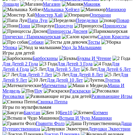
Лошади
Магазин
Макияж
Малышка Хейзел
Маникюр
Монстер Хай
Операции
Папа Луи
Переделки
Повар
Пони
Поцелуи
Принцессы
Принцессы Диснея
Прически / Парикмахерская
Салон Красоты
Собаки
Тесты
Уборка
Уход За Малышами
Игры для детей
Барбоскины
Буквы И Чтение
Для Детей 2 Года
Для Детей 3 Года
Для
Детей 4 Года
Для Детей 5 Лет
Для Детей 6 Лет
Для Детей 7 Лет
Для Детей 8 Лет
Для
Детей 9 Лет
Для Детей 10 Лет
Лунтик
Математика
Маша И
Медведь
Поу
Раскраски
Рисовалки
Развивающие Игры
Свинка Пеппа
Игры по мультфильмам
Бакуган
Бен10
Бэтмен
Вспыш И Чудо Машинки
Гравити Фолз
Даша
Путешественница
Девушки Эквестрии
Доктор Плюшева