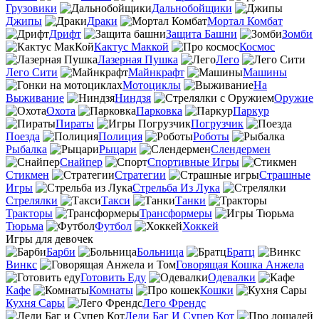
Грузовики
Дальнобойщики
Джипы
Драки
Мортал Комбат
Дрифт
Защита Башни
Зомби
Кактус Маккой
Космос
Лазерная Пушка
Лего
Лего Сити
Майнкрафт
Машины
Мотоциклы
На
Выживание
Ниндзя
Оружие
Охота
Парковка
Паркур
Пираты
Погрузчик
Поезда
Полиция
Роботы
Рыбалка
Рыцари
Слендермен
Снайпер
Спортивные Игры
Стикмен
Стратегии
Страшные
Игры
Стрельба Из Лука
Стрелялки
Такси
Танки
Тракторы
Трансформеры
Тюрьма
Футбол
Хоккей
Игры для девочек
Барби
Больница
Братц
Винкс
Говорящая Кошка Анжела
Готовить Еду
Одевалки
Кафе
Комнаты
Кошки
Кухня Сары
Лего Френдс
Леди Баг И Супер Кот