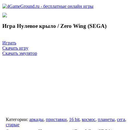
Игра Нулевое крыло / Zero Wing (SEGA)
Играть
Скачать игру
Скачать эмулятор
Категории:
аркады
,
приставки
,
16 bit
,
космос
,
планеты
,
сега
,
старые