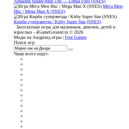
Amazing Spider-Man The — Lethal Foes (SNES)
Мега Мен
Икс / Mega Man X (SNES)
Кирби суперзвезда / Kirby Super Star (SNES)
Бесплатные игры для мальчиков, девочек, детей и
взрослых - 4GameGround.ru © 2026
Моды на Андроид игры |
Free Games
Поиск игр
Чаще всего ищут:
игры на 2
симуляторы
Майнкрафт
гонки
стрелялки
тесты
io
головоломки
танки
марио
поиск предметов
зомби
Такси
денди