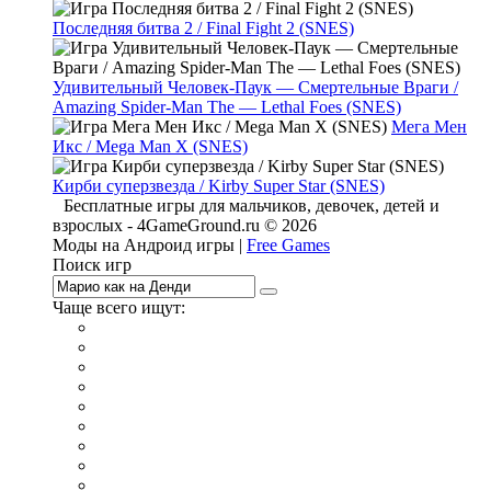
Последняя битва 2 / Final Fight 2 (SNES)
Удивительный Человек-Паук — Смертельные Враги /
Amazing Spider-Man The — Lethal Foes (SNES)
Мега Мен
Икс / Mega Man X (SNES)
Кирби суперзвезда / Kirby Super Star (SNES)
Бесплатные игры для мальчиков, девочек, детей и
взрослых - 4GameGround.ru © 2026
Моды на Андроид игры |
Free Games
Поиск игр
Чаще всего ищут:
игры на 2
симуляторы
Майнкрафт
гонки
стрелялки
тесты
io
головоломки
танки