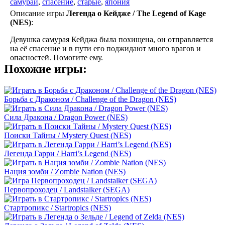
самураи
,
спасение
,
старые
,
япония
Описание игры
Легенда о Кейдже / The Legend of Kage
(NES)
:
Девушка самурая Кейджа была похищена, он отправляется
на её спасение и в пути его поджидают много врагов и
опасностей. Помогите ему.
Похожие игры:
Борьба с Драконом / Challenge of the Dragon (NES)
Сила Дракона / Dragon Power (NES)
Поиски Тайны / Mystery Quest (NES)
Легенда Гарри / Harri’s Legend (NES)
Нация зомби / Zombie Nation (NES)
Первопроходец / Landstalker (SEGA)
Стартропикс / Startropics (NES)