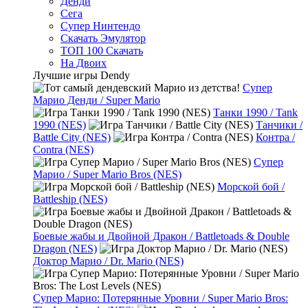
Денди
Сега
Супер Нинтендо
Скачать Эмулятор
ТОП 100 Скачать
На Двоих
Лучшие игры Dendy
Супер
Марио Денди / Super Mario
Танки 1990 / Tank
1990 (NES)
Танчики /
Battle City (NES)
Контра /
Contra (NES)
Супер
Марио / Super Mario Bros (NES)
Морской бой /
Battleship (NES)
Боевые жабы и Двойной Дракон / Battletoads & Double
Dragon (NES)
Доктор Марио / Dr. Mario (NES)
Супер Марио: Потерянные Уровни / Super Mario Bros: