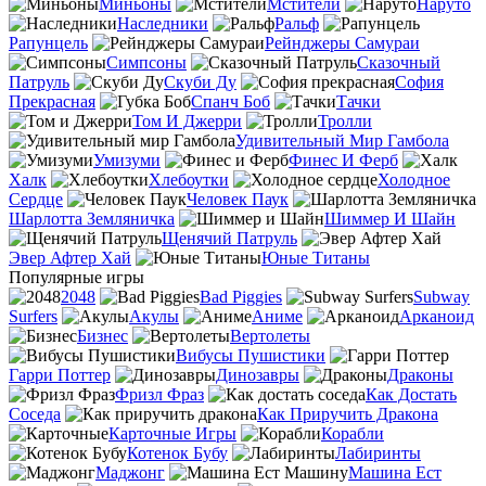
Миньоны
Мстители
Наруто
Наследники
Ральф
Рапунцель
Рейнджеры Самураи
Симпсоны
Сказочный
Патруль
Скуби Ду
София
Прекрасная
Спанч Боб
Тачки
Том И Джерри
Тролли
Удивительный Мир Гамбола
Умизуми
Финес И Ферб
Халк
Хлебоутки
Холодное
Сердце
Человек Паук
Шарлотта Земляничка
Шиммер И Шайн
Щенячий Патруль
Эвер Афтер Хай
Юные Титаны
Популярные игры
2048
Bad Piggies
Subway
Surfers
Акулы
Аниме
Арканоид
Бизнес
Вертолеты
Вибусы Пушистики
Гарри Поттер
Динозавры
Драконы
Фризл Фраз
Как Достать
Соседа
Как Приручить Дракона
Карточные Игры
Корабли
Котенок Бубу
Лабиринты
Маджонг
Машина Ест