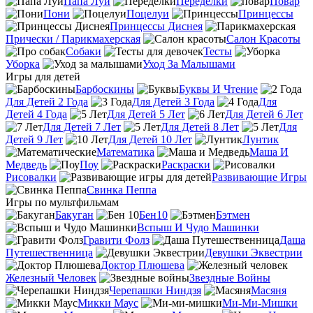
Папа Луи
Переделки
Повар
Пони
Поцелуи
Принцессы
Принцессы Диснея
Прически / Парикмахерская
Салон Красоты
Собаки
Тесты
Уборка
Уход За Малышами
Игры для детей
Барбоскины
Буквы И Чтение
Для Детей 2 Года
Для Детей 3 Года
Для
Детей 4 Года
Для Детей 5 Лет
Для Детей 6 Лет
Для Детей 7 Лет
Для Детей 8 Лет
Для
Детей 9 Лет
Для Детей 10 Лет
Лунтик
Математика
Маша И
Медведь
Поу
Раскраски
Рисовалки
Развивающие Игры
Свинка Пеппа
Игры по мультфильмам
Бакуган
Бен10
Бэтмен
Вспыш И Чудо Машинки
Гравити Фолз
Даша
Путешественница
Девушки Эквестрии
Доктор Плюшева
Железный Человек
Звездные Войны
Черепашки Ниндзя
Масяня
Микки Маус
Ми-Ми-Мишки