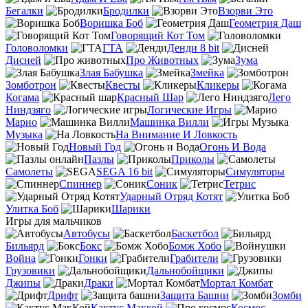
Бегалки
Бродилки
Взорви Это
Воришка Боб
Геометрия Даш
Говорящий Кот Том
Головоломки
ГТА
Денди 8 bit
Дисней
Про Животных
Зума
Злая Бабушка
Змейка
Зомботрон
Квесты
Кликеры
Когама
Красный Шар
Лего
Ниндзяго
Логические Игры
Марио
Машинка Вилли
Музыка
На Внимание И Ловкость
Новый Год
Огонь И Вода
Пазлы
Приколы
Самолеты
SEGA 16 bit
Симуляторы
Спиннер
Соник
Тетрис
Ударный Отряд Котят
Улитка Боб
Шарики
Игры для мальчиков
Автобусы
Баскетбол
Бильярд
Бокс
Бомж Хобо
Война
Гонки
Грабители
Грузовики
Дальнобойщики
Джипы
Драки
Мортал Комбат
Дрифт
Защита Башни
Зомби
Кактус Маккой
Космос