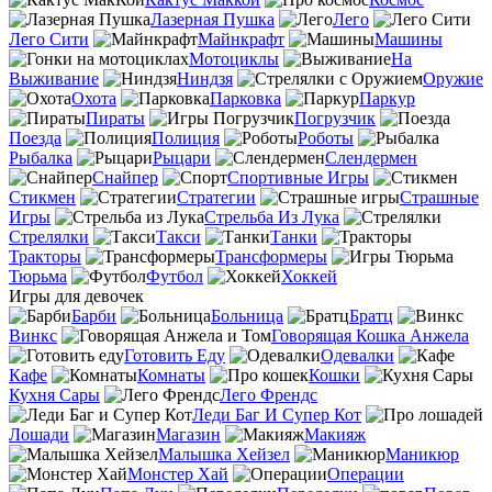
Лазерная Пушка
Лего
Лего Сити
Майнкрафт
Машины
Мотоциклы
На
Выживание
Ниндзя
Оружие
Охота
Парковка
Паркур
Пираты
Погрузчик
Поезда
Полиция
Роботы
Рыбалка
Рыцари
Слендермен
Снайпер
Спортивные Игры
Стикмен
Стратегии
Страшные
Игры
Стрельба Из Лука
Стрелялки
Такси
Танки
Тракторы
Трансформеры
Тюрьма
Футбол
Хоккей
Игры для девочек
Барби
Больница
Братц
Винкс
Говорящая Кошка Анжела
Готовить Еду
Одевалки
Кафе
Комнаты
Кошки
Кухня Сары
Лего Френдс
Леди Баг И Супер Кот
Лошади
Магазин
Макияж
Малышка Хейзел
Маникюр
Монстер Хай
Операции