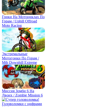
Гонки На Мотоциклах По
Горам / Uphill Offroad
Moto Racing
Экстремальные
Мотогонки По Горам /
Mtb Downhill Extreme
Миссия Зомби 6 На
Двоих / Zombie Mission 6
Головоломки с цифрами