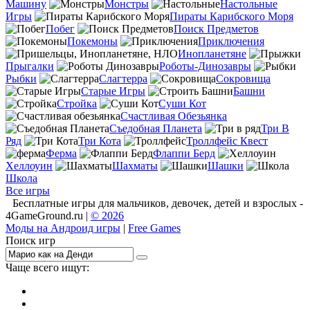
Машину
Монстры
Настольные
Игры
Пираты Карибского Моря
Побег
Поиск Предметов
Покемоны
Приключения
Инопланетяне
Прыгалки
Роботы-Динозавры
Рыбки
Слагтерра
Сокровища
Старые Игры
Башни
Стройка
Суши Кот
Счастливая Обезьянка
Съедобная Планета
Три В
Ряд
Три Кота
Троллфейс Квест
Ферма
Флаппи Берд
Хеллоуин
Шахматы
Шашки
Школа
Все игры
Бесплатные игры для мальчиков, девочек, детей и взрослых -
4GameGround.ru |
© 2026
Моды на Андроид игры
|
Free Games
Поиск игр
Чаще всего ищут:
игры на 2
симуляторы