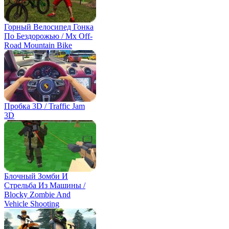
Горный Велосипед Гонка
По Бездорожью / Mx Off-
Road Mountain Bike
Пробка 3D / Traffic Jam
3D
Блочный Зомби И
Стрельба Из Машины /
Blocky Zombie And
Vehicle Shooting