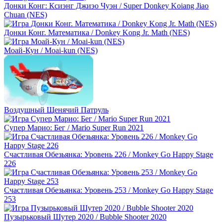
Донки Конг: Ксиэнг Джиэо Чуэн / Super Donkey Koiang Jiao
Chuan (NES)
Донки Конг. Математика / Donkey Kong Jr. Math (NES)
Моай-Кун / Moai-kun (NES)
Воздушный Щенячий Патруль
Супер Марио: Бег / Mario Super Run 2021
Счастливая Обезьянка: Уровень 226 / Monkey Go Happy Stage
226
Счастливая Обезьянка: Уровень 253 / Monkey Go Happy Stage
253
Пузырьковый Шутер 2020 / Bubble Shooter 2020