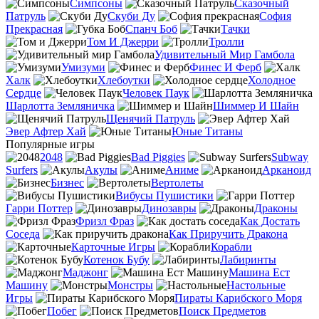
Симпсоны
Сказочный
Патруль
Скуби Ду
София
Прекрасная
Спанч Боб
Тачки
Том И Джерри
Тролли
Удивительный Мир Гамбола
Умизуми
Финес И Ферб
Халк
Хлебоутки
Холодное
Сердце
Человек Паук
Шарлотта Земляничка
Шиммер И Шайн
Щенячий Патруль
Эвер Афтер Хай
Юные Титаны
Популярные игры
2048
Bad Piggies
Subway
Surfers
Акулы
Аниме
Арканоид
Бизнес
Вертолеты
Вибусы Пушистики
Гарри Поттер
Динозавры
Драконы
Фризл Фраз
Как Достать
Соседа
Как Приручить Дракона
Карточные Игры
Корабли
Котенок Бубу
Лабиринты
Маджонг
Машина Ест
Машину
Монстры
Настольные
Игры
Пираты Карибского Моря
Побег
Поиск Предметов