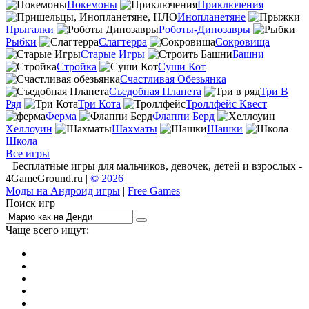
Покемоны
Приключения
Инопланетяне
Прыгалки
Роботы-Динозавры
Рыбки
Слагтерра
Сокровища
Старые Игры
Башни
Стройка
Суши Кот
Счастливая Обезьянка
Съедобная Планета
Три В
Ряд
Три Кота
Троллфейс Квест
Ферма
Флаппи Берд
Хеллоуин
Шахматы
Шашки
Школа
Все игры
Бесплатные игры для мальчиков, девочек, детей и взрослых -
4GameGround.ru |
© 2026
Моды на Андроид игры
|
Free Games
Поиск игр
Чаще всего ищут:
игры на 2
симуляторы
Майнкрафт
гонки
стрелялки