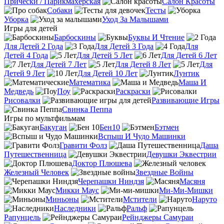
Прически / Парикмахерская
Салон Красоты
Собаки
Тесты
Уборка
Уход За Малышами
Игры для детей
Барбоскины
Буквы И Чтение
Для Детей 2 Года
Для Детей 3 Года
Для
Детей 4 Года
Для Детей 5 Лет
Для Детей 6 Лет
Для Детей 7 Лет
Для Детей 8 Лет
Для
Детей 9 Лет
Для Детей 10 Лет
Лунтик
Математика
Маша И
Медведь
Поу
Раскраски
Рисовалки
Развивающие Игры
Свинка Пеппа
Игры по мультфильмам
Бакуган
Бен10
Бэтмен
Вспыш И Чудо Машинки
Гравити Фолз
Даша
Путешественница
Девушки Эквестрии
Доктор Плюшева
Железный Человек
Звездные Войны
Черепашки Ниндзя
Масяня
Микки Маус
Ми-Ми-Мишки
Миньоны
Мстители
Наруто
Наследники
Ральф
Рапунцель
Рейнджеры Самураи