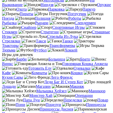
Мотоциклы
На
Выживание
Ниндзя
Оружие
Охота
Парковка
Паркур
Пираты
Погрузчик
Поезда
Полиция
Роботы
Рыбалка
Рыцари
Слендермен
Снайпер
Спортивные Игры
Стикмен
Стратегии
Страшные
Игры
Стрельба Из Лука
Стрелялки
Такси
Танки
Тракторы
Трансформеры
Тюрьма
Футбол
Хоккей
Игры для девочек
Барби
Больница
Братц
Винкс
Говорящая Кошка Анжела
Готовить Еду
Одевалки
Кафе
Комнаты
Кошки
Кухня Сары
Лего Френдс
Леди Баг И Супер Кот
Лошади
Магазин
Макияж
Малышка Хейзел
Маникюр
Монстер Хай
Операции
Папа Луи
Переделки
Повар
Пони
Поцелуи
Принцессы
Принцессы Диснея