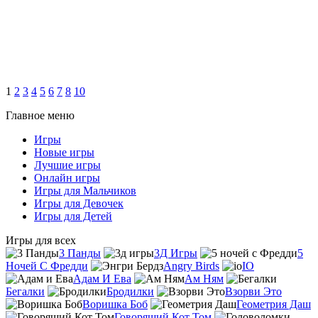
1
2
3
4
5
6
7
8
10
Главное меню
Игры
Новые игры
Лучшие игры
Онлайн игры
Игры для Мальчиков
Игры для Девочек
Игры для Детей
Игры для всех
3 Панды
3Д Игры
5
Ночей С Фредди
Angry Birds
IO
Адам И Ева
Ам Ням
Бегалки
Бродилки
Взорви Это
Воришка Боб
Геометрия Даш
Говорящий Кот Том