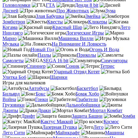
Головоломки
ГТА
Денди 8 bit
Дисней
Про Животных
Зума
Злая Бабушка
Змейка
Зомботрон
Квесты
Кликеры
Когама
Красный Шар
Лего
Ниндзяго
Логические Игры
Марио
Машинка Вилли
Музыка
На Внимание И Ловкость
Новый Год
Огонь И Вода
Пазлы
Приколы
Самолеты
SEGA 16 bit
Симуляторы
Спиннер
Соник
Тетрис
Ударный Отряд Котят
Улитка Боб
Шарики
Игры для мальчиков
Автобусы
Баскетбол
Бильярд
Бокс
Бомж Хобо
Война
Гонки
Грабители
Грузовики
Дальнобойщики
Джипы
Драки
Мортал Комбат
Дрифт
Защита Башни
Зомби
Кактус Маккой
Космос
Лазерная Пушка
Лего
Лего Сити
Майнкрафт
Машины