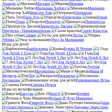
Лошади
Магазин
Макияж
Малышка Хейзел
Маникюр
Монстер Хай
Операции
Папа Луи
Переделки
Повар
Пони
Поцелуи
Принцессы
Принцессы Диснея
Прически / Парикмахерская
Салон Красоты
Собаки
Тесты
Уборка
Уход За Малышами
Игры для детей
Барбоскины
Буквы И Чтение
Для Детей 2 Года
Для Детей 3 Года
Для
Детей 4 Года
Для Детей 5 Лет
Для Детей 6 Лет
Для Детей 7 Лет
Для Детей 8 Лет
Для
Детей 9 Лет
Для Детей 10 Лет
Лунтик
Математика
Маша И
Медведь
Поу
Раскраски
Рисовалки
Развивающие Игры
Свинка Пеппа
Игры по мультфильмам
Бакуган
Бен10
Бэтмен
Вспыш И Чудо Машинки
Гравити Фолз
Даша
Путешественница
Девушки Эквестрии
Доктор Плюшева