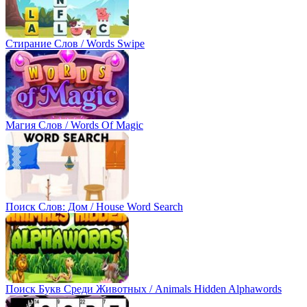
Стирание Слов / Words Swipe
Магия Слов / Words Of Magic
Поиск Слов: Дом / House Word Search
Поиск Букв Среди Животных / Animals Hidden Alphawords