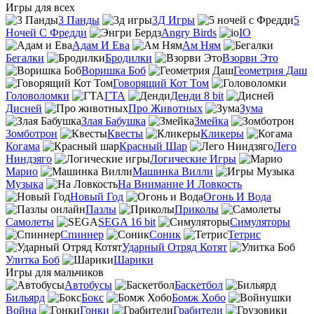
Игры для всех
3 Панды
3Д Игры
5
Ночей С Фредди
Angry Birds
IO
Адам И Ева
Ам Ням
Бегалки
Бродилки
Взорви Это
Воришка Боб
Геометрия Даш
Говорящий Кот Том
Головоломки
ГТА
Денди 8 bit
Дисней
Про Животных
Зума
Злая Бабушка
Змейка
Зомботрон
Квесты
Кликеры
Когама
Красный Шар
Лего
Ниндзяго
Логические Игры
Марио
Машинка Вилли
Музыка
На Внимание И Ловкость
Новый Год
Огонь И Вода
Пазлы
Приколы
Самолеты
SEGA 16 bit
Симуляторы
Спиннер
Соник
Тетрис
Ударный Отряд Котят
Улитка Боб
Шарики
Игры для мальчиков
Автобусы
Баскетбол
Бильярд
Бокс
Бомж Хобо
Война
Гонки
Грабители