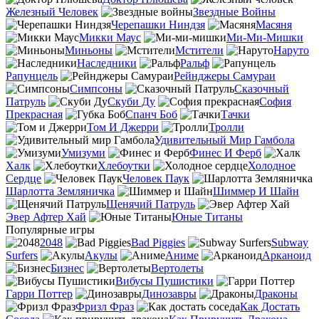
Железный Человек
Звездные Войны
Черепашки Ниндзя
Масяня
Микки Маус
Ми-Ми-Мишки
Миньоны
Мстители
Наруто
Наследники
Ральф
Рапунцель
Рейнджеры Самураи
Симпсоны
Сказочный
Патруль
Скуби Ду
София
Прекрасная
Спанч Боб
Тачки
Том И Джерри
Тролли
Удивительный Мир Гамбола
Умизуми
Финес И Ферб
Халк
Хлебоутки
Холодное
Сердце
Человек Паук
Шарлотта Земляничка
Шиммер И Шайн
Щенячий Патруль
Эвер Афтер Хай
Юные Титаны
Популярные игры
2048
Bad Piggies
Subway
Surfers
Акулы
Аниме
Арканоид
Бизнес
Вертолеты
Вибусы Пушистики
Гарри Поттер
Динозавры
Драконы
Фризл Фраз
Как Достать