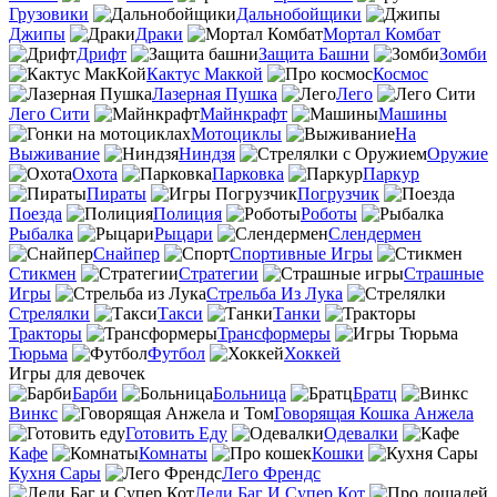
Грузовики
Дальнобойщики
Джипы
Драки
Мортал Комбат
Дрифт
Защита Башни
Зомби
Кактус Маккой
Космос
Лазерная Пушка
Лего
Лего Сити
Майнкрафт
Машины
Мотоциклы
На
Выживание
Ниндзя
Оружие
Охота
Парковка
Паркур
Пираты
Погрузчик
Поезда
Полиция
Роботы
Рыбалка
Рыцари
Слендермен
Снайпер
Спортивные Игры
Стикмен
Стратегии
Страшные
Игры
Стрельба Из Лука
Стрелялки
Такси
Танки
Тракторы
Трансформеры
Тюрьма
Футбол
Хоккей
Игры для девочек
Барби
Больница
Братц
Винкс
Говорящая Кошка Анжела
Готовить Еду
Одевалки
Кафе
Комнаты
Кошки
Кухня Сары
Лего Френдс
Леди Баг И Супер Кот