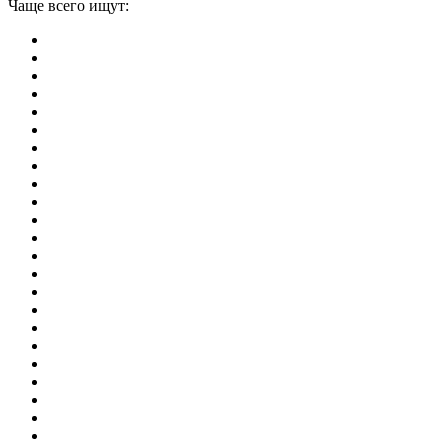
Чаще всего ищут:
игры на 2
симуляторы
Майнкрафт
гонки
стрелялки
тесты
io
головоломки
танки
марио
поиск предметов
зомби
Такси
денди
огонь и вода
игры на 3
бродилки
аниме
драки
когама
повар
мышкой
монстры