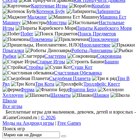
Соседа
Как Приручить Дракона
Карточные Игры
Корабли
Котенок Бубу
Лабиринты
Маджонг
Машина Ест
Машину
Монстры
Настольные
Игры
Пираты Карибского Моря
Побег
Поиск Предметов
Покемоны
Приключения
Инопланетяне
Прыгалки
Роботы-Динозавры
Рыбки
Слагтерра
Сокровища
Старые Игры
Башни
Стройка
Суши Кот
Счастливая Обезьянка
Съедобная Планета
Три В
Ряд
Три Кота
Троллфейс Квест
Ферма
Флаппи Берд
Хеллоуин
Шахматы
Шашки
Школа
Все игры
Бесплатные игры для мальчиков, девочек, детей и взрослых -
4GameGround.ru |
© 2026
Моды на Андроид игры
|
Free Games
Поиск игр