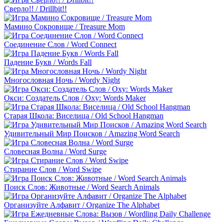
Сверло!! / Drillbit!!
Мамино Сокровище / Treasure Mom
Соединение Слов / Word Connect
Падение Букв / Words Fall
Многословная Ночь / Wordy Night
Окси: Создатель Слов / Oxy: Words Maker
Старая Школа: Виселица / Old School Hangman
Удивительный Мир Поисков / Amazing Word Search
Словесная Волна / Word Surge
Стирание Слов / Word Swipe
Поиск Слов: Животные / Word Search Animals
Организуйте Алфавит / Organize The Alphabet