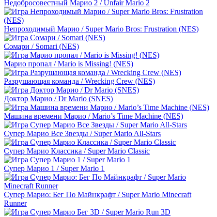
Недобросовестный Марио 2 / Unfair Mario 2
Непроходимый Марио / Super Mario Bros: Frustration (NES)
Сомари / Somari (NES)
Марио пропал / Mario is Missing! (NES)
Разрушающая команда / Wrecking Crew (NES)
Доктор Марио / Dr Mario (SNES)
Машина времени Марио / Mario’s Time Machine (NES)
Супер Марио Все Звезды / Super Mario All-Stars
Супер Марио Классика / Super Mario Classic
Супер Марио 1 / Super Mario 1
Супер Марио: Бег По Майнкрафт / Super Mario Minecraft
Runner