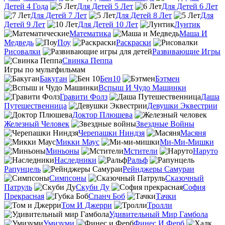
Детей 4 Года
Для Детей 5 Лет
Для Детей 6 Лет
Для Детей 7 Лет
Для Детей 8 Лет
Для
Детей 9 Лет
Для Детей 10 Лет
Лунтик
Математика
Маша И
Медведь
Поу
Раскраски
Рисовалки
Развивающие Игры
Свинка Пеппа
Игры по мультфильмам
Бакуган
Бен10
Бэтмен
Вспыш И Чудо Машинки
Гравити Фолз
Даша
Путешественница
Девушки Эквестрии
Доктор Плюшева
Железный Человек
Звездные Войны
Черепашки Ниндзя
Масяня
Микки Маус
Ми-Ми-Мишки
Миньоны
Мстители
Наруто
Наследники
Ральф
Рапунцель
Рейнджеры Самураи
Симпсоны
Сказочный
Патруль
Скуби Ду
София
Прекрасная
Спанч Боб
Тачки
Том И Джерри
Тролли
Удивительный Мир Гамбола
Умизуми
Финес И Ферб