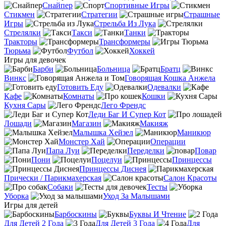
Снайпер
Спортивные Игры
Стикмен
Стратегии
Страшные
Игры
Стрельба Из Лука
Стрелялки
Такси
Танки
Тракторы
Трансформеры
Тюрьма
Футбол
Хоккей
Игры для девочек
Барби
Больница
Братц
Винкс
Говорящая Кошка Анжела
Готовить Еду
Одевалки
Кафе
Комнаты
Кошки
Кухня Сары
Лего Френдс
Леди Баг И Супер Кот
Лошади
Магазин
Макияж
Малышка Хейзел
Маникюр
Монстер Хай
Операции
Папа Луи
Переделки
Повар
Пони
Поцелуи
Принцессы
Принцессы Диснея
Прически / Парикмахерская
Салон Красоты
Собаки
Тесты
Уборка
Уход За Малышами
Игры для детей
Барбоскины
Буквы И Чтение
Для Детей 2 Года
Для Детей 3 Года
Для