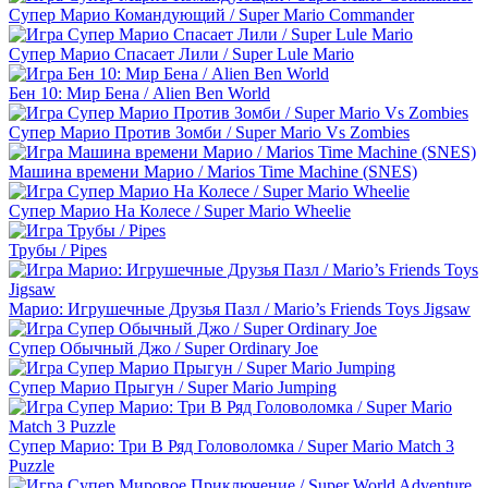
Супер Марио Командующий / Super Mario Commander
Супер Марио Спасает Лили / Super Lule Mario
Бен 10: Мир Бена / Alien Ben World
Супер Марио Против Зомби / Super Mario Vs Zombies
Машина времени Марио / Marios Time Machine (SNES)
Супер Марио На Колесе / Super Mario Wheelie
Трубы / Pipes
Марио: Игрушечные Друзья Пазл / Mario’s Friends Toys Jigsaw
Супер Обычный Джо / Super Ordinary Joe
Супер Марио Прыгун / Super Mario Jumping
Супер Марио: Три В Ряд Головоломка / Super Mario Match 3
Puzzle