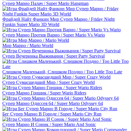
Супер Марио Палач / Super Mario Hangman
Фрайдей Найт Фанкин Мир Супер Марио / Friday Night
Funkin Super Mario 3D World
Супер Марио Против Варио / Super Mario Vs Wario
Мир Марио / Mario World
Супер Вечеринка Выживания / Super Party Survival
Слишком Маленький, Слишком Поздно / Too Little Too Late
Супер Сумасшедший Мир / Super Crazy World
Супер Марио Гонщик / Super Wario Riders
Супер Марио Одиссея 64 / Super Mario Odyssey 64
Бег Супер Марио В Городе / Super Mario City Run
Супер Марио И Соник / Super Mario And Sonic