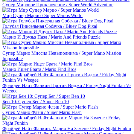
Супер Мировое Приключение / Super World Adventure
Мир Супер Марио / Super Marios World
Голубая Пиксельная Собачка / Bluey Dog Pixal
Марио И Друзья Пазл / Mario And Friends Puzzle
Супер Марио Миссия Невыполнима / Super Mario Mission
Impossible
Марио Ищет Брата / Mario Find Bros
Фрайдей Найт Фанкин Против Виджи / Friday Night Funkin Vs
Weegee
Бен 10: Супер Бег / Super Ben 10
Супер Марио Флэш / Super Mario Flash
Фрайдей Найт Фанкин: Марио На Замене / Friday Night Funkin