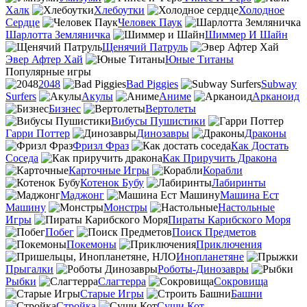
Халк
Хлебоутки
Холодное
Сердце
Человек Паук
Шарлотта Земляничка
Шиммер И Шайн
Щенячий Патруль
Эвер Афтер Хай
Юные Титаны
Популярные игры
2048
Bad Piggies
Subway
Surfers
Акулы
Аниме
Арканоид
Бизнес
Вертолеты
Вибусы Пушистики
Гарри Поттер
Динозавры
Драконы
Фризл Фраз
Как Достать
Соседа
Как Приручить Дракона
Карточные Игры
Корабли
Котенок Бубу
Лабиринты
Маджонг
Машина Ест
Машину
Монстры
Настольные
Игры
Пираты Карибского Моря
Побег
Поиск Предметов
Покемоны
Приключения
Инопланетяне
Прыгалки
Роботы-Динозавры
Рыбки
Слагтерра
Сокровища
Старые Игры
Башни
Стройка
Суши Кот