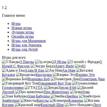
1
2
Главное меню
Игры
Новые игры
Лучшие игры
Онлайн игры
Игры для Мальчиков
Игры для Девочек
Игры для Детей
Игры для всех
3 Панды
3Д Игры
5
Ночей С Фредди
Angry Birds
IO
Адам И Ева
Ам Ням
Бегалки
Бродилки
Взорви Это
Воришка Боб
Геометрия Даш
Говорящий Кот Том
Головоломки
ГТА
Денди 8 bit
Дисней
Про Животных
Зума
Злая Бабушка
Змейка
Зомботрон
Квесты
Кликеры
Когама
Красный Шар
Лего