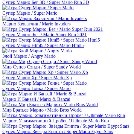
Супер Марио Бег 3D / Super Mario Run 3D
Супер Марио / Super Mario
Марио Захватчик / Mario Invaders
Супер Марио: Бег / Mario Super Run 2021
Супер Марио Html5 / Super Mario Html5
Злой Марио / Angry Mario
Мир Супер Сэнди / Super Sandy World
Супер Марио Xp / Super Mario Xp
Супер Марио Гонка / Super Mario
Марио И Банзай / Mario & Banzai
Мир Братьев Марио / Mario Bros World
Марио: Ультимативный Пробег / Ultimate Mario Run
Супер Марио: Звёзды Египта / Super Mario Egypt Stars