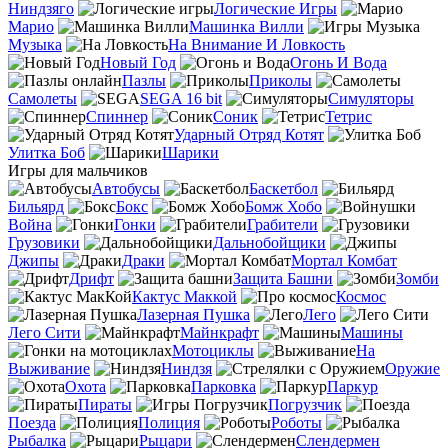
Ниндзяго
Логические Игры
Марио
Машинка Вилли
Музыка
На Внимание И Ловкость
Новый Год
Огонь И Вода
Пазлы
Приколы
Самолеты
SEGA 16 bit
Симуляторы
Спиннер
Соник
Тетрис
Ударный Отряд Котят
Улитка Боб
Шарики
Игры для мальчиков
Автобусы
Баскетбол
Бильярд
Бокс
Бомж Хобо
Война
Гонки
Грабители
Грузовики
Дальнобойщики
Джипы
Драки
Мортал Комбат
Дрифт
Защита Башни
Зомби
Кактус Маккой
Космос
Лазерная Пушка
Лего
Лего Сити
Майнкрафт
Машины
Мотоциклы
На
Выживание
Ниндзя
Оружие
Охота
Парковка
Паркур
Пираты
Погрузчик
Поезда
Полиция
Роботы
Рыбалка
Рыцари
Слендермен