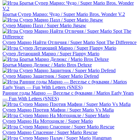
Братья Супер Марио: Чудо / Super Mario Bros. Wonder V.2
Супер Марио Пазл / Super Mario Jigsaw
Супер Марио Найти Отличия / Super Mario Spot The Difference
Супер Летающий Марио / Super Flappy Mario
Братья Марио Делюкс / Mario Bros Deluxe
Супер Марио Защитник / Super Mario Defend
Ранние годы Марио — Веселье с буквами / Marios Early Years
— Fun With Letters (SNES)
Супер Марио Против Мафии / Super Mario Vs Mafia
Супер Марио На Мотоцикле / Super Mario
Супер Марио Спасение / Super Mario Rescue