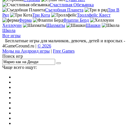
Счастливая Обезьянка
Съедобная Планета
Три В
Ряд
Три Кота
Троллфейс Квест
Ферма
Флаппи Берд
Хеллоуин
Шахматы
Шашки
Школа
Все игры
Бесплатные игры для мальчиков, девочек, детей и взрослых -
4GameGround.ru |
© 2026
Моды на Андроид игры
|
Free Games
Поиск игр
Чаще всего ищут:
игры на 2
симуляторы
Майнкрафт
гонки
стрелялки
тесты
io
головоломки
танки
марио