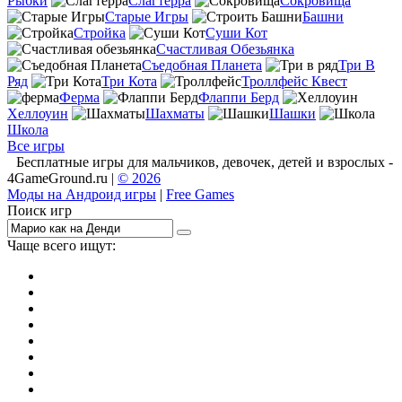
Рыбки
Слагтерра
Сокровища
Старые Игры
Башни
Стройка
Суши Кот
Счастливая Обезьянка
Съедобная Планета
Три В
Ряд
Три Кота
Троллфейс Квест
Ферма
Флаппи Берд
Хеллоуин
Шахматы
Шашки
Школа
Все игры
Бесплатные игры для мальчиков, девочек, детей и взрослых -
4GameGround.ru |
© 2026
Моды на Андроид игры
|
Free Games
Поиск игр
Чаще всего ищут:
игры на 2
симуляторы
Майнкрафт
гонки
стрелялки
тесты
io
головоломки