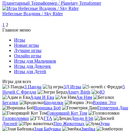
Планетарный Терраформер / Planetary Terraformer
Небесные Всадник / Sky Rider
1
2
Главное меню
Игры
Новые игры
Лучшие игры
Онлайн игры
Игры для Мальчиков
Игры для Девочек
Игры для Детей
Игры для всех
3 Панды
3Д Игры
5
Ночей С Фредди
Angry Birds
IO
Адам И Ева
Ам Ням
Бегалки
Бродилки
Взорви Это
Воришка Боб
Геометрия Даш
Говорящий Кот Том
Головоломки
ГТА
Денди 8 bit
Дисней
Про Животных
Зума
Злая Бабушка
Змейка