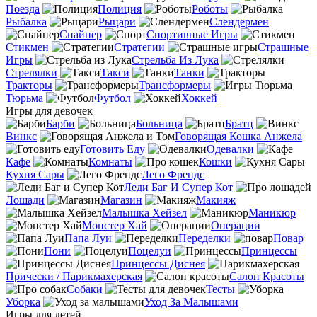
Поезда
Полиция
Роботы
Рыбалка
Рыцари
Слендермен
Снайпер
Спортивные Игры
Стикмен
Стратегии
Страшные
Игры
Стрельба Из Лука
Стрелялки
Такси
Танки
Тракторы
Трансформеры
Тюрьма
Футбол
Хоккей
Игры для девочек
Барби
Больница
Братц
Винкс
Говорящая Кошка Анжела
Готовить Еду
Одевалки
Кафе
Комнаты
Кошки
Кухня Сары
Лего Френдс
Леди Баг И Супер Кот
Лошади
Магазин
Макияж
Малышка Хейзел
Маникюр
Монстер Хай
Операции
Папа Луи
Переделки
Повар
Пони
Поцелуи
Принцессы
Принцессы Диснея
Прически / Парикмахерская
Салон Красоты
Собаки
Тесты
Уборка
Уход За Малышами
Игры для детей