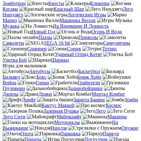
Зомботрон
Квесты
Кликеры
Когама
Красный Шар
Лего
Ниндзяго
Логические Игры
Марио
Машинка Вилли
Музыка
На Внимание И Ловкость
Новый Год
Огонь И Вода
Пазлы
Приколы
Самолеты
SEGA 16 bit
Симуляторы
Спиннер
Соник
Тетрис
Ударный Отряд Котят
Улитка Боб
Шарики
Игры для мальчиков
Автобусы
Баскетбол
Бильярд
Бокс
Бомж Хобо
Война
Гонки
Грабители
Грузовики
Дальнобойщики
Джипы
Драки
Мортал Комбат
Дрифт
Защита Башни
Зомби
Кактус Маккой
Космос
Лазерная Пушка
Лего
Лего Сити
Майнкрафт
Машины
Мотоциклы
На
Выживание
Ниндзя
Оружие
Охота
Парковка
Паркур
Пираты
Погрузчик