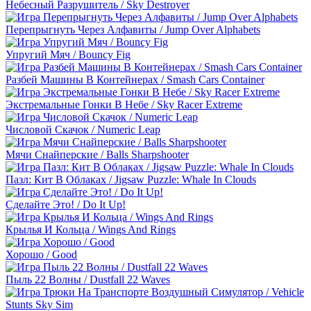
Небесный Разрушитель / Sky Destroyer
Перепрыгнуть Через Алфавиты / Jump Over Alphabets
Упругий Мяч / Bouncy Fig
Разбей Машины В Контейнерах / Smash Cars Container
Экстремальные Гонки В Небе / Sky Racer Extreme
Числовой Скачок / Numeric Leap
Мячи Снайперские / Balls Sharpshooter
Пазл: Кит В Облаках / Jigsaw Puzzle: Whale In Clouds
Сделайте Это! / Do It Up!
Крылья И Кольца / Wings And Rings
Хорошо / Good
Пыль 22 Волны / Dustfall 22 Waves