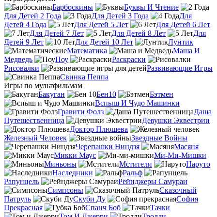
Барбоскины
Буквы И Чтение
Для Детей 2 Года
Для Детей 3 Года
Для
Детей 4 Года
Для Детей 5 Лет
Для Детей 6 Лет
Для Детей 7 Лет
Для Детей 8 Лет
Для
Детей 9 Лет
Для Детей 10 Лет
Лунтик
Математика
Маша И
Медведь
Поу
Раскраски
Рисовалки
Развивающие Игры
Свинка Пеппа
Игры по мультфильмам
Бакуган
Бен10
Бэтмен
Вспыш И Чудо Машинки
Гравити Фолз
Даша
Путешественница
Девушки Эквестрии
Доктор Плюшева
Железный Человек
Звездные Войны
Черепашки Ниндзя
Масяня
Микки Маус
Ми-Ми-Мишки
Миньоны
Мстители
Наруто
Наследники
Ральф
Рапунцель
Рейнджеры Самураи
Симпсоны
Сказочный
Патруль
Скуби Ду
София
Прекрасная
Спанч Боб
Тачки
Том И Джерри
Тролли