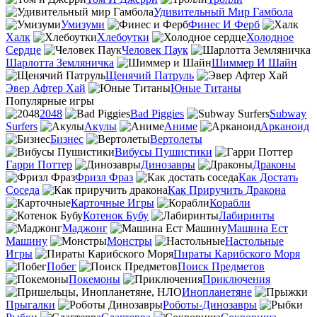
Удивительный Мир Гамбола
Умизуми
Финес И Ферб
Халк
Хлебоутки
Холодное
Сердце
Человек Паук
Шарлотта Земляничка
Шиммер И Шайн
Щенячий Патруль
Эвер Афтер Хай
Юные Титаны
Популярные игры
2048
Bad Piggies
Subway
Surfers
Акулы
Аниме
Арканоид
Бизнес
Вертолеты
Вибусы Пушистики
Гарри Поттер
Динозавры
Драконы
Фризл Фраз
Как Достать
Соседа
Как Приручить Дракона
Карточные Игры
Корабли
Котенок Бубу
Лабиринты
Маджонг
Машина Ест
Машину
Монстры
Настольные
Игры
Пираты Карибского Моря
Побег
Поиск Предметов
Покемоны
Приключения
Инопланетяне
Прыгалки
Роботы-Динозавры