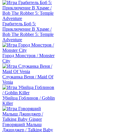
Грабитель Боб 5:
Приключение В Храме /
Bob The Robber 5: Temple
Adventure
Город Монстров / Monster
City
Служанка Веня / Maid Of
Venia
Убийца Гоблинов / Goblin
Killer
Говорящий Малыш
Джинджер / Talking Baby