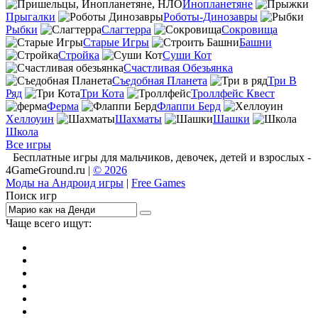
Инопланетяне
Прыгалки
Роботы-Динозавры
Рыбки
Слагтерра
Сокровища
Старые Игры
Башни
Стройка
Суши Кот
Счастливая Обезьянка
Съедобная Планета
Три В
Ряд
Три Кота
Троллфейс Квест
Ферма
Флаппи Берд
Хеллоуин
Шахматы
Шашки
Школа
Все игры
Бесплатные игры для мальчиков, девочек, детей и взрослых -
4GameGround.ru |
© 2026
Моды на Андроид игры
|
Free Games
Поиск игр
Чаще всего ищут:
игры на 2
симуляторы
Майнкрафт
гонки
стрелялки
тесты