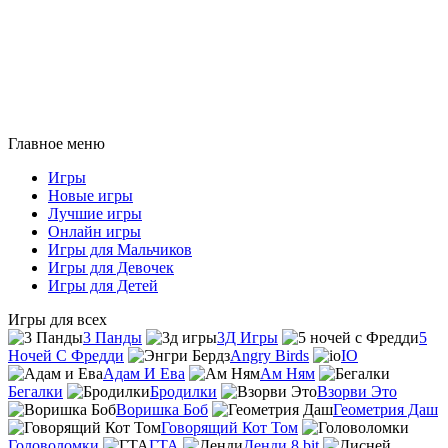
Главное меню
Игры
Новые игры
Лучшие игры
Онлайн игры
Игры для Мальчиков
Игры для Девочек
Игры для Детей
Игры для всех
3 Панды
3Д Игры
5
Ночей С Фредди
Angry Birds
IO
Адам И Ева
Ам Ням
Бегалки
Бродилки
Взорви Это
Воришка Боб
Геометрия Даш
Говорящий Кот Том
Головоломки
ГТА
Денди 8 bit