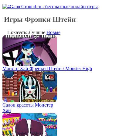
Игры Фрэнки Штейн
Показать: Лучшие
Новые
Монстр Хай Френки Штейн / Monster High
Салон красоты Монстер
Хай