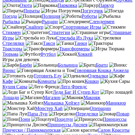
Охота
Парковка
Паркур
Пираты
Погрузчик
Поезда
Полиция
Роботы
Рыбалка
Рыцари
Слендермен
Снайпер
Спортивные Игры
Стикмен
Стратегии
Страшные
Игры
Стрельба Из Лука
Стрелялки
Такси
Танки
Тракторы
Трансформеры
Тюрьма
Футбол
Хоккей
Игры для девочек
Барби
Больница
Братц
Винкс
Говорящая Кошка Анжела
Готовить Еду
Одевалки
Кафе
Комнаты
Кошки
Кухня Сары
Лего Френдс
Леди Баг И Супер Кот
Лошади
Магазин
Макияж
Малышка Хейзел
Маникюр
Монстер Хай
Операции
Папа Луи
Переделки
Повар
Пони
Поцелуи
Принцессы
Принцессы Диснея
Прически / Парикмахерская
Салон Красоты