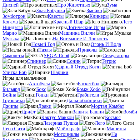
Дисней
Про Животных
Зума
Злая Бабушка
Змейка
Зомботрон
Квесты
Кликеры
Когама
Красный Шар
Лего
Ниндзяго
Логические Игры
Марио
Машинка Вилли
Музыка
На Внимание И Ловкость
Новый Год
Огонь И Вода
Пазлы
Приколы
Самолеты
SEGA 16 bit
Симуляторы
Спиннер
Соник
Тетрис
Ударный Отряд Котят
Улитка Боб
Шарики
Игры для мальчиков
Автобусы
Баскетбол
Бильярд
Бокс
Бомж Хобо
Война
Гонки
Грабители
Грузовики
Дальнобойщики
Джипы
Драки
Мортал Комбат
Дрифт
Защита Башни
Зомби
Кактус Маккой
Космос
Лазерная Пушка
Лего
Лего Сити
Майнкрафт
Машины
Мотоциклы
На
Выживание
Ниндзя
Оружие