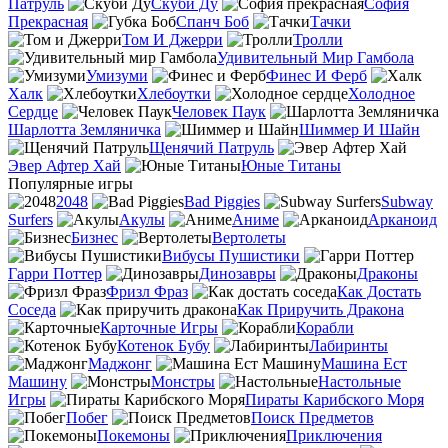
Патруль
Скуби Ду
София
Прекрасная
Спанч Боб
Тачки
Том И Джерри
Тролли
Удивительный Мир Гамбола
Умизуми
Финес И Ферб
Халк
Хлебоутки
Холодное
Сердце
Человек Паук
Шарлотта Земляничка
Шиммер И Шайн
Щенячий Патруль
Эвер Афтер Хай
Юные Титаны
Популярные игры
2048
Bad Piggies
Subway
Surfers
Акулы
Аниме
Арканоид
Бизнес
Вертолеты
Вибусы Пушистики
Гарри Поттер
Динозавры
Драконы
Фризл Фраз
Как Достать
Соседа
Как Приручить Дракона
Карточные Игры
Корабли
Котенок Бубу
Лабиринты
Маджонг
Машина Ест
Машину
Монстры
Настольные
Игры
Пираты Карибского Моря
Побег
Поиск Предметов
Покемоны
Приключения