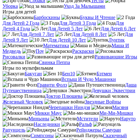
Собаки
Тесты
Уборка
Уход За Малышами
Игры для детей
Барбоскины
Буквы И Чтение
Для Детей 2 Года
Для Детей 3 Года
Для
Детей 4 Года
Для Детей 5 Лет
Для Детей 6 Лет
Для Детей 7 Лет
Для Детей 8 Лет
Для
Детей 9 Лет
Для Детей 10 Лет
Лунтик
Математика
Маша И
Медведь
Поу
Раскраски
Рисовалки
Развивающие Игры
Свинка Пеппа
Игры по мультфильмам
Бакуган
Бен10
Бэтмен
Вспыш И Чудо Машинки
Гравити Фолз
Даша
Путешественница
Девушки Эквестрии
Доктор Плюшева
Железный Человек
Звездные Войны
Черепашки Ниндзя
Масяня
Микки Маус
Ми-Ми-Мишки
Миньоны
Мстители
Наруто
Наследники
Ральф
Рапунцель
Рейнджеры Самураи
Симпсоны
Сказочный