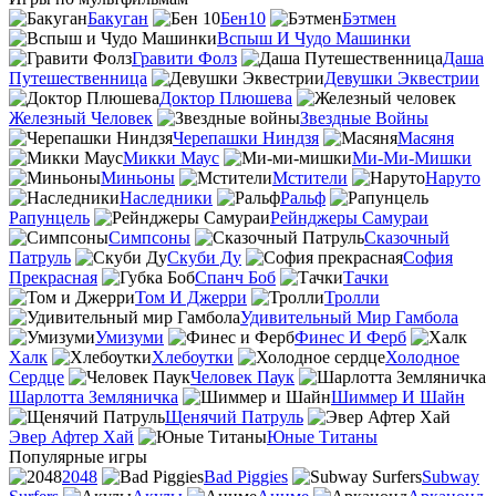
Бакуган
Бен10
Бэтмен
Вспыш И Чудо Машинки
Гравити Фолз
Даша
Путешественница
Девушки Эквестрии
Доктор Плюшева
Железный Человек
Звездные Войны
Черепашки Ниндзя
Масяня
Микки Маус
Ми-Ми-Мишки
Миньоны
Мстители
Наруто
Наследники
Ральф
Рапунцель
Рейнджеры Самураи
Симпсоны
Сказочный
Патруль
Скуби Ду
София
Прекрасная
Спанч Боб
Тачки
Том И Джерри
Тролли
Удивительный Мир Гамбола
Умизуми
Финес И Ферб
Халк
Хлебоутки
Холодное
Сердце
Человек Паук
Шарлотта Земляничка
Шиммер И Шайн
Щенячий Патруль
Эвер Афтер Хай
Юные Титаны
Популярные игры
2048
Bad Piggies
Subway