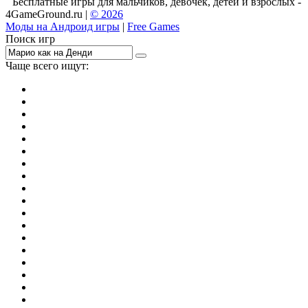
Бесплатные игры для мальчиков, девочек, детей и взрослых -
4GameGround.ru |
© 2026
Моды на Андроид игры
|
Free Games
Поиск игр
Чаще всего ищут:
игры на 2
симуляторы
Майнкрафт
гонки
стрелялки
тесты
io
головоломки
танки
марио
поиск предметов
зомби
Такси
денди
огонь и вода
игры на 3
бродилки
аниме