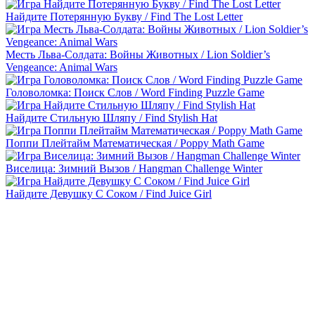
Найдите Потерянную Букву / Find The Lost Letter
Месть Льва-Солдата: Войны Животных / Lion Soldier’s
Vengeance: Animal Wars
Головоломка: Поиск Слов / Word Finding Puzzle Game
Найдите Стильную Шляпу / Find Stylish Hat
Поппи Плейтайм Математическая / Poppy Math Game
Виселица: Зимний Вызов / Hangman Challenge Winter
Найдите Девушку С Соком / Find Juice Girl