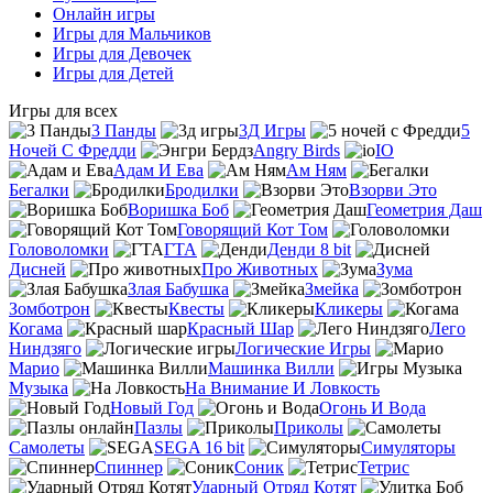
Онлайн игры
Игры для Мальчиков
Игры для Девочек
Игры для Детей
Игры для всех
3 Панды
3Д Игры
5
Ночей С Фредди
Angry Birds
IO
Адам И Ева
Ам Ням
Бегалки
Бродилки
Взорви Это
Воришка Боб
Геометрия Даш
Говорящий Кот Том
Головоломки
ГТА
Денди 8 bit
Дисней
Про Животных
Зума
Злая Бабушка
Змейка
Зомботрон
Квесты
Кликеры
Когама
Красный Шар
Лего
Ниндзяго
Логические Игры
Марио
Машинка Вилли
Музыка
На Внимание И Ловкость
Новый Год
Огонь И Вода
Пазлы
Приколы
Самолеты
SEGA 16 bit
Симуляторы
Спиннер
Соник
Тетрис
Ударный Отряд Котят