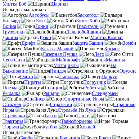
Улитка Боб
Шарики
Игры для мальчиков
Автобусы
Баскетбол
Бильярд
Бокс
Бомж Хобо
Война
Гонки
Грабители
Грузовики
Дальнобойщики
Джипы
Драки
Мортал Комбат
Дрифт
Защита Башни
Зомби
Кактус Маккой
Космос
Лазерная Пушка
Лего
Лего Сити
Майнкрафт
Машины
Мотоциклы
На
Выживание
Ниндзя
Оружие
Охота
Парковка
Паркур
Пираты
Погрузчик
Поезда
Полиция
Роботы
Рыбалка
Рыцари
Слендермен
Снайпер
Спортивные Игры
Стикмен
Стратегии
Страшные
Игры
Стрельба Из Лука
Стрелялки
Такси
Танки
Тракторы
Трансформеры
Тюрьма
Футбол
Хоккей
Игры для девочек
Барби
Больница
Братц