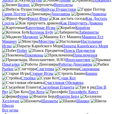
Surfers
Акулы
Аниме
Арканоид
Бизнес
Вертолеты
Вибусы Пушистики
Гарри Поттер
Динозавры
Драконы
Фризл Фраз
Как Достать
Соседа
Как Приручить Дракона
Карточные Игры
Корабли
Котенок Бубу
Лабиринты
Маджонг
Машина Ест
Машину
Монстры
Настольные
Игры
Пираты Карибского Моря
Побег
Поиск Предметов
Покемоны
Приключения
Инопланетяне
Прыгалки
Роботы-Динозавры
Рыбки
Слагтерра
Сокровища
Старые Игры
Башни
Стройка
Суши Кот
Счастливая Обезьянка
Съедобная Планета
Три В
Ряд
Три Кота
Троллфейс Квест
Ферма
Флаппи Берд
Хеллоуин
Шахматы
Шашки
Школа
Все игры