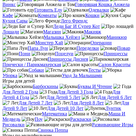
Винкс
Говорящая Кошка Анжела
Готовить Еду
Одевалки
Кафе
Комнаты
Кошки
Кухня Сары
Лего Френдс
Леди Баг И Супер Кот
Лошади
Магазин
Макияж
Малышка Хейзел
Маникюр
Монстер Хай
Операции
Папа Луи
Переделки
Повар
Пони
Поцелуи
Принцессы
Принцессы Диснея
Прически / Парикмахерская
Салон Красоты
Собаки
Тесты
Уборка
Уход За Малышами
Игры для детей
Барбоскины
Буквы И Чтение
Для Детей 2 Года
Для Детей 3 Года
Для
Детей 4 Года
Для Детей 5 Лет
Для Детей 6 Лет
Для Детей 7 Лет
Для Детей 8 Лет
Для
Детей 9 Лет
Для Детей 10 Лет
Лунтик
Математика
Маша И
Медведь
Поу
Раскраски
Рисовалки
Развивающие Игры
Свинка Пеппа
Игры по мультфильмам