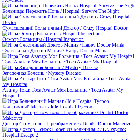
Больница: Пережить Ночь / Hospital: Survive The Night
Сумасшедший Больничный Доктор / Crazy Hospital Doctor
Осмотр Больницы / Hospital Inspection
Счастливый Доктор Мания / Happy Doctor Mania
Toкa Аватар: Моя Больница / Toca Avatar: My Hospital
Загадочная Болезнь / Mystery Disease
Аватар Тока: Toca Avatar Моя Больница / Toca Avatar My
Hospital
Больничный Магнат / Idle Hospital Tycoon
Доктор Стоматолог: Преображение / Dentist Doctor Makeover