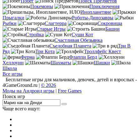
Побег
Поиск Предметов
Покемоны
Приключения
Инопланетяне
Прыгалки
Роботы-Динозавры
Рыбки
Слагтерра
Сокровища
Старые Игры
Башни
Стройка
Суши Кот
Счастливая Обезьянка
Съедобная Планета
Три В
Ряд
Три Кота
Троллфейс Квест
Ферма
Флаппи Берд
Хеллоуин
Шахматы
Шашки
Школа
Все игры
Бесплатные игры для мальчиков, девочек, детей и взрослых -
4GameGround.ru |
© 2026
Моды на Андроид игры
|
Free Games
Поиск игр
Чаще всего ищут:
игры на 2
симуляторы
Майнкрафт
гонки