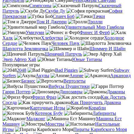
Рапунцель
Рейнджеры Самураи
Симпсоны
Сказочный
Патруль
Скуби Ду
София
Прекрасная
Спанч Боб
Тачки
Том И Джерри
Тролли
Удивительный Мир Гамбола
Умизуми
Финес И Ферб
Халк
Хлебоутки
Холодное
Сердце
Человек Паук
Шарлотта Земляничка
Шиммер И Шайн
Щенячий Патруль
Эвер Афтер Хай
Юные Титаны
Популярные игры
2048
Bad Piggies
Subway
Surfers
Акулы
Аниме
Арканоид
Бизнес
Вертолеты
Вибусы Пушистики
Гарри Поттер
Динозавры
Драконы
Фризл Фраз
Как Достать
Соседа
Как Приручить Дракона
Карточные Игры
Корабли
Котенок Бубу
Лабиринты
Маджонг
Машина Ест
Машину
Монстры
Настольные
Игры
Пираты Карибского Моря