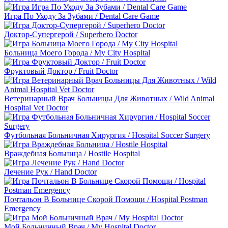
Игра По Уходу За Зубами / Dental Care Game
Доктор-Супергерой / Superhero Doctor
Больница Моего Города / My City Hospital
Фруктовый Доктор / Fruit Doctor
Ветеринарный Врач Больницы Для Животных / Wild Animal
Hospital Vet Doctor
Футбольная Больничная Хирургия / Hospital Soccer Surgery
Враждебная Больница / Hostile Hospital
Лечение Рук / Hand Doctor
Почтальон В Больнице Скорой Помощи / Hospital Postman
Emergency
Мой Больничный Врач / My Hospital Doctor