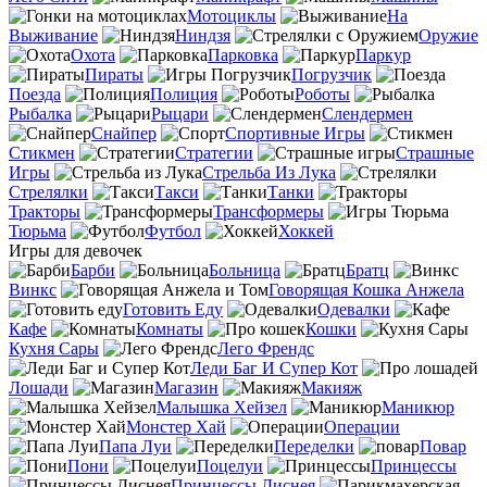
Мотоциклы
На
Выживание
Ниндзя
Оружие
Охота
Парковка
Паркур
Пираты
Погрузчик
Поезда
Полиция
Роботы
Рыбалка
Рыцари
Слендермен
Снайпер
Спортивные Игры
Стикмен
Стратегии
Страшные
Игры
Стрельба Из Лука
Стрелялки
Такси
Танки
Тракторы
Трансформеры
Тюрьма
Футбол
Хоккей
Игры для девочек
Барби
Больница
Братц
Винкс
Говорящая Кошка Анжела
Готовить Еду
Одевалки
Кафе
Комнаты
Кошки
Кухня Сары
Лего Френдс
Леди Баг И Супер Кот
Лошади
Магазин
Макияж
Малышка Хейзел
Маникюр
Монстер Хай
Операции
Папа Луи
Переделки
Повар
Пони
Поцелуи
Принцессы
Принцессы Диснея