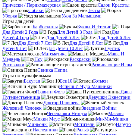
Прически / Парикмахерская
Салон Красоты
Собаки
Тесты
Уборка
Уход За Малышами
Игры для детей
Барбоскины
Буквы И Чтение
Для Детей 2 Года
Для Детей 3 Года
Для
Детей 4 Года
Для Детей 5 Лет
Для Детей 6 Лет
Для Детей 7 Лет
Для Детей 8 Лет
Для
Детей 9 Лет
Для Детей 10 Лет
Лунтик
Математика
Маша И
Медведь
Поу
Раскраски
Рисовалки
Развивающие Игры
Свинка Пеппа
Игры по мультфильмам
Бакуган
Бен10
Бэтмен
Вспыш И Чудо Машинки
Гравити Фолз
Даша
Путешественница
Девушки Эквестрии
Доктор Плюшева
Железный Человек
Звездные Войны
Черепашки Ниндзя
Масяня
Микки Маус
Ми-Ми-Мишки
Миньоны
Мстители
Наруто
Наследники
Ральф