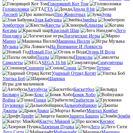
Говорящий Кот Том
Головоломки
ГТА
Денди 8 bit
Дисней
Про Животных
Зума
Злая Бабушка
Змейка
Зомботрон
Квесты
Кликеры
Когама
Красный Шар
Лего
Ниндзяго
Логические Игры
Марио
Машинка Вилли
Музыка
На Внимание И Ловкость
Новый Год
Огонь И Вода
Пазлы
Приколы
Самолеты
SEGA 16 bit
Симуляторы
Спиннер
Соник
Тетрис
Ударный Отряд Котят
Улитка Боб
Шарики
Игры для мальчиков
Автобусы
Баскетбол
Бильярд
Бокс
Бомж Хобо
Война
Гонки
Грабители
Грузовики
Дальнобойщики
Джипы
Драки
Мортал Комбат
Дрифт
Защита Башни
Зомби
Кактус Маккой
Космос
Лазерная Пушка
Лего
Лего Сити
Майнкрафт
Машины