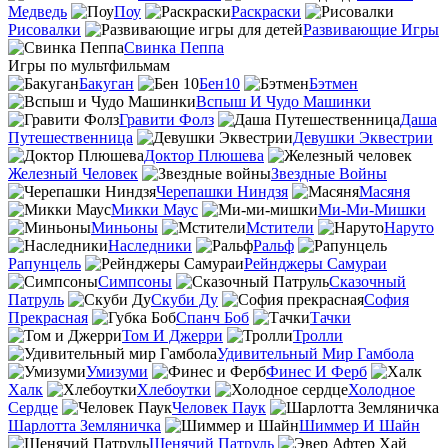
Медведь
Поу
Раскраски
Рисовалки
Развивающие Игры
Свинка Пеппа
Игры по мультфильмам
Бакуган
Бен10
Бэтмен
Вспыш И Чудо Машинки
Гравити Фолз
Даша
Путешественница
Девушки Эквестрии
Доктор Плюшева
Железный Человек
Звездные Войны
Черепашки Ниндзя
Масяня
Микки Маус
Ми-Ми-Мишки
Миньоны
Мстители
Наруто
Наследники
Ральф
Рапунцель
Рейнджеры Самураи
Симпсоны
Сказочный
Патруль
Скуби Ду
София
Прекрасная
Спанч Боб
Тачки
Том И Джерри
Тролли
Удивительный Мир Гамбола
Умизуми
Финес И Ферб
Халк
Хлебоутки
Холодное
Сердце
Человек Паук
Шарлотта Земляничка
Шиммер И Шайн
Щенячий Патруль