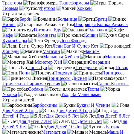
Тракторы
Трансформеры
Тюрьма
Футбол
Хоккей
Игры для девочек
Барби
Больница
Братц
Винкс
Говорящая Кошка Анжела
Готовить Еду
Одевалки
Кафе
Комнаты
Кошки
Кухня Сары
Лего Френдс
Леди Баг И Супер Кот
Лошади
Магазин
Макияж
Малышка Хейзел
Маникюр
Монстер Хай
Операции
Папа Луи
Переделки
Повар
Пони
Поцелуи
Принцессы
Принцессы Диснея
Прически / Парикмахерская
Салон Красоты
Собаки
Тесты
Уборка
Уход За Малышами
Игры для детей
Барбоскины
Буквы И Чтение
Для Детей 2 Года
Для Детей 3 Года
Для
Детей 4 Года
Для Детей 5 Лет
Для Детей 6 Лет
Для Детей 7 Лет
Для Детей 8 Лет
Для
Детей 9 Лет
Для Детей 10 Лет
Лунтик
Математика
Маша И