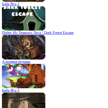
Баба Яга 2
Побег Из Темного Леса / Dark Forest Escape
Алхимия ведьмы
Баба Яга 3