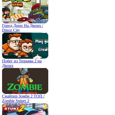
Город Дино На Двоих /
Dinoz City
Побег из Тюрьмы 2 на
Двоих
Снайпер Зомби 2 ТОП /
Zombie Sniper 2