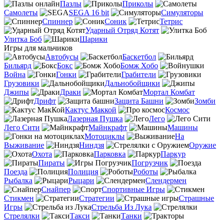
Пазлы
Приколы
Самолеты
SEGA 16 bit
Симуляторы
Спиннер
Соник
Тетрис
Ударный Отряд Котят
Улитка Боб
Шарики
Игры для мальчиков
Автобусы
Баскетбол
Бильярд
Бокс
Бомж Хобо
Война
Гонки
Грабители
Грузовики
Дальнобойщики
Джипы
Драки
Мортал Комбат
Дрифт
Защита Башни
Зомби
Кактус Маккой
Космос
Лазерная Пушка
Лего
Лего Сити
Майнкрафт
Машины
Мотоциклы
На
Выживание
Ниндзя
Оружие
Охота
Парковка
Паркур
Пираты
Погрузчик
Поезда
Полиция
Роботы
Рыбалка
Рыцари
Слендермен
Снайпер
Спортивные Игры
Стикмен
Стратегии
Страшные
Игры
Стрельба Из Лука
Стрелялки
Такси
Танки