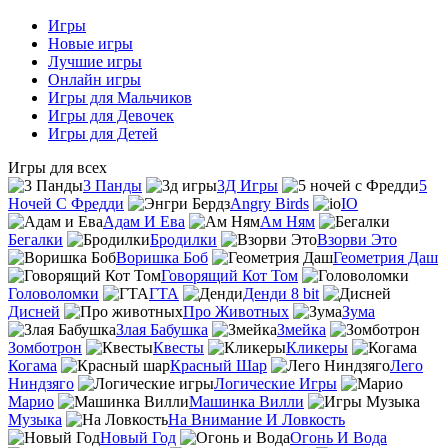
Игры
Новые игры
Лучшие игры
Онлайн игры
Игры для Мальчиков
Игры для Девочек
Игры для Детей
Игры для всех
3 Панды
3Д Игры
5
Ночей С Фредди
Angry Birds
IO
Адам И Ева
Ам Ням
Бегалки
Бродилки
Взорви Это
Воришка Боб
Геометрия Даш
Говорящий Кот Том
Головоломки
ГТА
Денди 8 bit
Дисней
Про Животных
Зума
Злая Бабушка
Змейка
Зомботрон
Квесты
Кликеры
Когама
Красный Шар
Лего
Ниндзяго
Логические Игры
Марио
Машинка Вилли
Музыка
На Внимание И Ловкость
Новый Год
Огонь И Вода