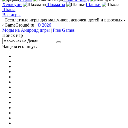
Хеллоуин
Шахматы
Шашки
Школа
Все игры
Бесплатные игры для мальчиков, девочек, детей и взрослых -
4GameGround.ru |
© 2026
Моды на Андроид игры
|
Free Games
Поиск игр
Чаще всего ищут:
игры на 2
симуляторы
Майнкрафт
гонки
стрелялки
тесты
io
головоломки
танки
марио
поиск предметов
зомби
Такси
денди