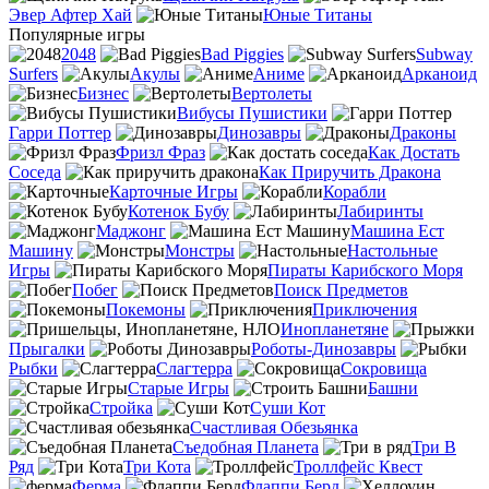
Эвер Афтер Хай
Юные Титаны
Популярные игры
2048
Bad Piggies
Subway
Surfers
Акулы
Аниме
Арканоид
Бизнес
Вертолеты
Вибусы Пушистики
Гарри Поттер
Динозавры
Драконы
Фризл Фраз
Как Достать
Соседа
Как Приручить Дракона
Карточные Игры
Корабли
Котенок Бубу
Лабиринты
Маджонг
Машина Ест
Машину
Монстры
Настольные
Игры
Пираты Карибского Моря
Побег
Поиск Предметов
Покемоны
Приключения
Инопланетяне
Прыгалки
Роботы-Динозавры
Рыбки
Слагтерра
Сокровища
Старые Игры
Башни
Стройка
Суши Кот
Счастливая Обезьянка
Съедобная Планета
Три В
Ряд
Три Кота
Троллфейс Квест
Ферма
Флаппи Берд