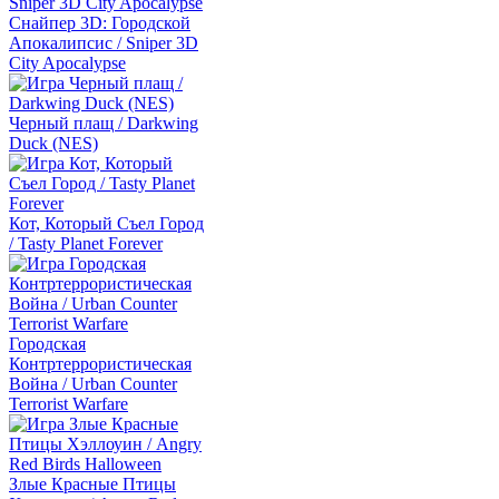
Снайпер 3D: Городской
Апокалипсис / Sniper 3D
City Apocalypse
Черный плащ / Darkwing
Duck (NES)
Кот, Который Съел Город
/ Tasty Planet Forever
Городская
Контртеррористическая
Война / Urban Counter
Terrorist Warfare
Злые Красные Птицы