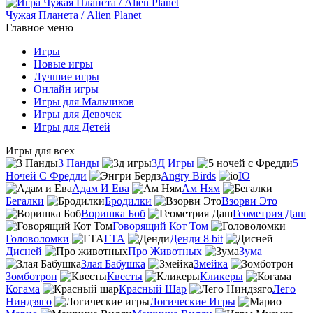
Чужая Планета / Alien Planet
Главное меню
Игры
Новые игры
Лучшие игры
Онлайн игры
Игры для Мальчиков
Игры для Девочек
Игры для Детей
Игры для всех
3 Панды
3Д Игры
5
Ночей С Фредди
Angry Birds
IO
Адам И Ева
Ам Ням
Бегалки
Бродилки
Взорви Это
Воришка Боб
Геометрия Даш
Говорящий Кот Том
Головоломки
ГТА
Денди 8 bit
Дисней
Про Животных
Зума
Злая Бабушка
Змейка
Зомботрон
Квесты
Кликеры
Когама
Красный Шар
Лего
Ниндзяго
Логические Игры