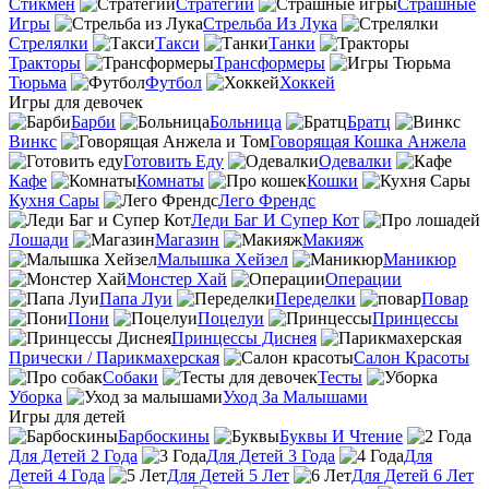
Стикмен
Стратегии
Страшные
Игры
Стрельба Из Лука
Стрелялки
Такси
Танки
Тракторы
Трансформеры
Тюрьма
Футбол
Хоккей
Игры для девочек
Барби
Больница
Братц
Винкс
Говорящая Кошка Анжела
Готовить Еду
Одевалки
Кафе
Комнаты
Кошки
Кухня Сары
Лего Френдс
Леди Баг И Супер Кот
Лошади
Магазин
Макияж
Малышка Хейзел
Маникюр
Монстер Хай
Операции
Папа Луи
Переделки
Повар
Пони
Поцелуи
Принцессы
Принцессы Диснея
Прически / Парикмахерская
Салон Красоты
Собаки
Тесты
Уборка
Уход За Малышами
Игры для детей
Барбоскины
Буквы И Чтение
Для Детей 2 Года
Для Детей 3 Года
Для
Детей 4 Года
Для Детей 5 Лет
Для Детей 6 Лет