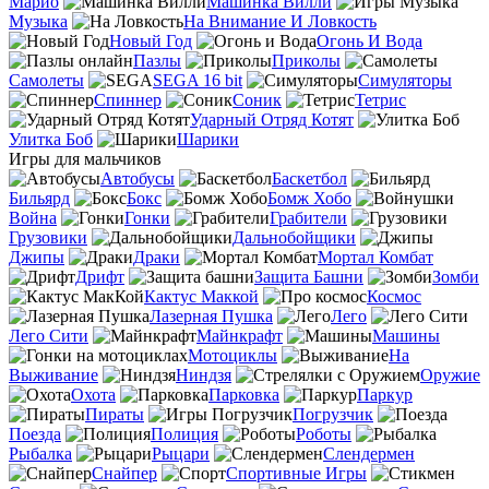
Марио
Машинка Вилли
Музыка
На Внимание И Ловкость
Новый Год
Огонь И Вода
Пазлы
Приколы
Самолеты
SEGA 16 bit
Симуляторы
Спиннер
Соник
Тетрис
Ударный Отряд Котят
Улитка Боб
Шарики
Игры для мальчиков
Автобусы
Баскетбол
Бильярд
Бокс
Бомж Хобо
Война
Гонки
Грабители
Грузовики
Дальнобойщики
Джипы
Драки
Мортал Комбат
Дрифт
Защита Башни
Зомби
Кактус Маккой
Космос
Лазерная Пушка
Лего
Лего Сити
Майнкрафт
Машины
Мотоциклы
На
Выживание
Ниндзя
Оружие
Охота
Парковка
Паркур
Пираты
Погрузчик
Поезда
Полиция
Роботы
Рыбалка
Рыцари
Слендермен
Снайпер
Спортивные Игры