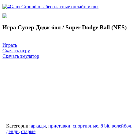
Игра Супер Додж бол / Super Dodge Ball (NES)
Играть
Скачать игру
Скачать эмулятор
Категории:
аркады
,
приставки
,
спортивные
,
8 bit
,
волейбол
,
денди
,
старые