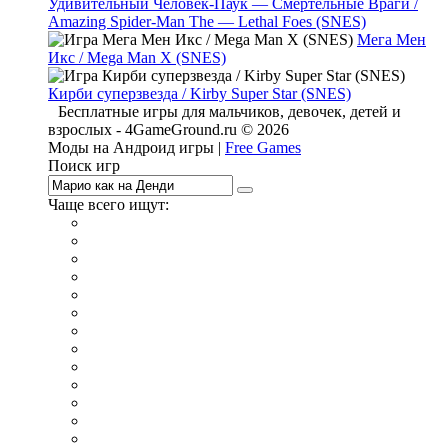
Удивительный Человек-Паук — Смертельные Враги /
Amazing Spider-Man The — Lethal Foes (SNES)
Мега Мен
Икс / Mega Man X (SNES)
Кирби суперзвезда / Kirby Super Star (SNES)
Бесплатные игры для мальчиков, девочек, детей и
взрослых - 4GameGround.ru © 2026
Моды на Андроид игры |
Free Games
Поиск игр
Чаще всего ищут:
игры на 2
симуляторы
Майнкрафт
гонки
стрелялки
тесты
io
головоломки
танки
марио
поиск предметов
зомби
Такси