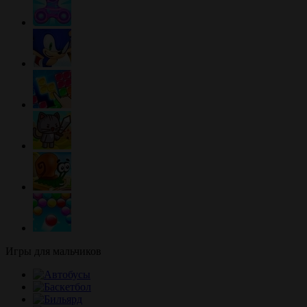
Игры для мальчиков