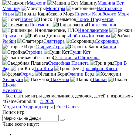
Маджонг
Машина Ест
Машину
Монстры
Настольные
Игры
Пираты Карибского Моря
Побег
Поиск Предметов
Покемоны
Приключения
Инопланетяне
Прыгалки
Роботы-Динозавры
Рыбки
Слагтерра
Сокровища
Старые Игры
Башни
Стройка
Суши Кот
Счастливая Обезьянка
Съедобная Планета
Три В
Ряд
Три Кота
Троллфейс Квест
Ферма
Флаппи Берд
Хеллоуин
Шахматы
Шашки
Школа
Все игры
Бесплатные игры для мальчиков, девочек, детей и взрослых -
4GameGround.ru |
© 2026
Моды на Андроид игры
|
Free Games
Поиск игр
Чаще всего ищут:
игры на 2