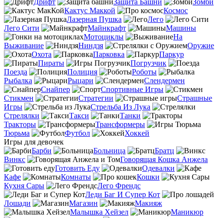
Дрифт
Защита Башни
Зомби
Кактус Маккой
Космос
Лазерная Пушка
Лего
Лего Сити
Майнкрафт
Машины
Мотоциклы
На
Выживание
Ниндзя
Оружие
Охота
Парковка
Паркур
Пираты
Погрузчик
Поезда
Полиция
Роботы
Рыбалка
Рыцари
Слендермен
Снайпер
Спортивные Игры
Стикмен
Стратегии
Страшные
Игры
Стрельба Из Лука
Стрелялки
Такси
Танки
Тракторы
Трансформеры
Тюрьма
Футбол
Хоккей
Игры для девочек
Барби
Больница
Братц
Винкс
Говорящая Кошка Анжела
Готовить Еду
Одевалки
Кафе
Комнаты
Кошки
Кухня Сары
Лего Френдс
Леди Баг И Супер Кот
Лошади
Магазин
Макияж
Малышка Хейзел
Маникюр