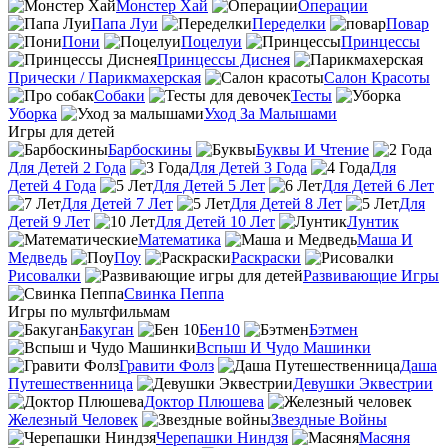
Монстер Хай
Операции
Папа Луи
Переделки
Повар
Пони
Поцелуи
Принцессы
Принцессы Диснея
Прически / Парикмахерская
Салон Красоты
Собаки
Тесты
Уборка
Уход За Малышами
Игры для детей
Барбоскины
Буквы И Чтение
Для Детей 2 Года
Для Детей 3 Года
Для
Детей 4 Года
Для Детей 5 Лет
Для Детей 6 Лет
Для Детей 7 Лет
Для Детей 8 Лет
Для
Детей 9 Лет
Для Детей 10 Лет
Лунтик
Математика
Маша И
Медведь
Поу
Раскраски
Рисовалки
Развивающие Игры
Свинка Пеппа
Игры по мультфильмам
Бакуган
Бен10
Бэтмен
Вспыш И Чудо Машинки
Гравити Фолз
Даша
Путешественница
Девушки Эквестрии
Доктор Плюшева
Железный Человек
Звездные Войны
Черепашки Ниндзя
Масяня