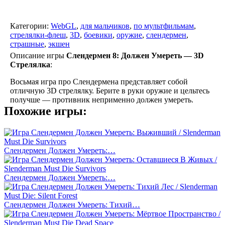
Категории:
WebGL
,
для мальчиков
,
по мультфильмам
,
стрелялки-флеш
,
3D
,
боевики
,
оружие
,
слендермен
,
страшные
,
экшен
Описание игры
Слендермен 8: Должен Умереть — 3D
Стрелялка
:
Восьмая игра про Слендермена представляет собой
отличную 3D стрелялку. Берите в руки оружие и цельтесь
получше — противник неприменно должен умереть.
Похожие игры:
Слендермен Должен Умереть:…
Слендермен Должен Умереть:…
Слендермен Должен Умереть: Тихий…