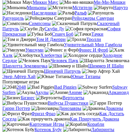
Микки Маус
Ми-Ми-Мишки
Миньоны
Мстители
Наруто
Наследники
Ральф
Рапунцель
Рейнджеры Самураи
Симпсоны
Сказочный
Патруль
Скуби Ду
София
Прекрасная
Спанч Боб
Тачки
Том И Джерри
Тролли
Удивительный Мир Гамбола
Умизуми
Финес И Ферб
Халк
Хлебоутки
Холодное
Сердце
Человек Паук
Шарлотта Земляничка
Шиммер И Шайн
Щенячий Патруль
Эвер Афтер Хай
Юные Титаны
Популярные игры
2048
Bad Piggies
Subway
Surfers
Акулы
Аниме
Арканоид
Бизнес
Вертолеты
Вибусы Пушистики
Гарри Поттер
Динозавры
Драконы
Фризл Фраз
Как Достать
Соседа
Как Приручить Дракона
Карточные Игры
Корабли
Котенок Бубу
Лабиринты