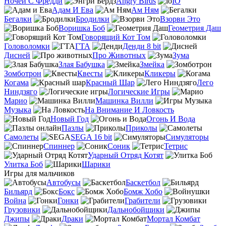
Ночей С Фредди
Angry Birds
IO
Адам И Ева
Ам Ням
Бегалки
Бродилки
Взорви Это
Воришка Боб
Геометрия Даш
Говорящий Кот Том
Головоломки
ГТА
Денди 8 bit
Дисней
Про Животных
Зума
Злая Бабушка
Змейка
Зомботрон
Квесты
Кликеры
Когама
Красный Шар
Лего
Ниндзяго
Логические Игры
Марио
Машинка Вилли
Музыка
На Внимание И Ловкость
Новый Год
Огонь И Вода
Пазлы
Приколы
Самолеты
SEGA 16 bit
Симуляторы
Спиннер
Соник
Тетрис
Ударный Отряд Котят
Улитка Боб
Шарики
Игры для мальчиков
Автобусы
Баскетбол
Бильярд
Бокс
Бомж Хобо
Война
Гонки
Грабители
Грузовики
Дальнобойщики
Джипы
Драки
Мортал Комбат