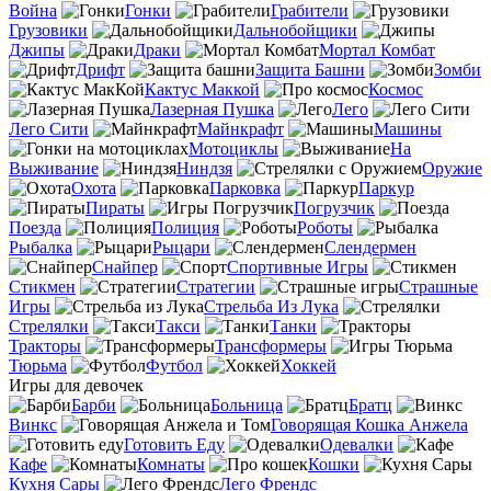
Война
Гонки
Грабители
Грузовики
Дальнобойщики
Джипы
Драки
Мортал Комбат
Дрифт
Защита Башни
Зомби
Кактус Маккой
Космос
Лазерная Пушка
Лего
Лего Сити
Майнкрафт
Машины
Мотоциклы
На
Выживание
Ниндзя
Оружие
Охота
Парковка
Паркур
Пираты
Погрузчик
Поезда
Полиция
Роботы
Рыбалка
Рыцари
Слендермен
Снайпер
Спортивные Игры
Стикмен
Стратегии
Страшные
Игры
Стрельба Из Лука
Стрелялки
Такси
Танки
Тракторы
Трансформеры
Тюрьма
Футбол
Хоккей
Игры для девочек
Барби
Больница
Братц
Винкс
Говорящая Кошка Анжела
Готовить Еду
Одевалки
Кафе
Комнаты
Кошки
Кухня Сары
Лего Френдс