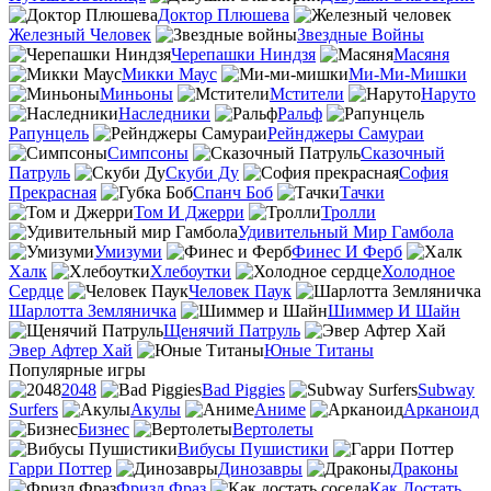
Доктор Плюшева
Железный Человек
Звездные Войны
Черепашки Ниндзя
Масяня
Микки Маус
Ми-Ми-Мишки
Миньоны
Мстители
Наруто
Наследники
Ральф
Рапунцель
Рейнджеры Самураи
Симпсоны
Сказочный
Патруль
Скуби Ду
София
Прекрасная
Спанч Боб
Тачки
Том И Джерри
Тролли
Удивительный Мир Гамбола
Умизуми
Финес И Ферб
Халк
Хлебоутки
Холодное
Сердце
Человек Паук
Шарлотта Земляничка
Шиммер И Шайн
Щенячий Патруль
Эвер Афтер Хай
Юные Титаны
Популярные игры
2048
Bad Piggies
Subway
Surfers
Акулы
Аниме
Арканоид
Бизнес
Вертолеты
Вибусы Пушистики
Гарри Поттер
Динозавры
Драконы
Фризл Фраз
Как Достать