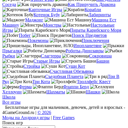
Соседа
Как Приручить Дракона
Карточные Игры
Корабли
Котенок Бубу
Лабиринты
Маджонг
Машина Ест
Машину
Монстры
Настольные
Игры
Пираты Карибского Моря
Побег
Поиск Предметов
Покемоны
Приключения
Инопланетяне
Прыгалки
Роботы-Динозавры
Рыбки
Слагтерра
Сокровища
Старые Игры
Башни
Стройка
Суши Кот
Счастливая Обезьянка
Съедобная Планета
Три В
Ряд
Три Кота
Троллфейс Квест
Ферма
Флаппи Берд
Хеллоуин
Шахматы
Шашки
Школа
Все игры
Бесплатные игры для мальчиков, девочек, детей и взрослых -
4GameGround.ru |
© 2026
Моды на Андроид игры
|
Free Games
Поиск игр