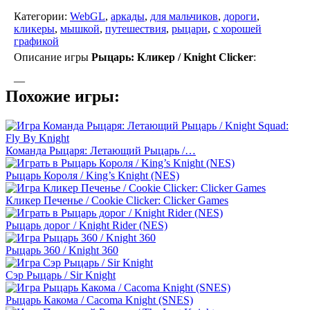
Категории:
WebGL
,
аркады
,
для мальчиков
,
дороги
,
кликеры
,
мышкой
,
путешествия
,
рыцари
,
с хорошей
графикой
Описание игры
Рыцарь: Кликер / Knight Clicker
:
—
Похожие игры:
Команда Рыцаря: Летающий Рыцарь /…
Рыцарь Короля / King’s Knight (NES)
Кликер Печенье / Cookie Clicker: Clicker Games
Рыцарь дорог / Knight Rider (NES)
Рыцарь 360 / Knight 360
Сэр Рыцарь / Sir Knight
Рыцарь Какома / Cacoma Knight (SNES)