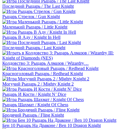
Последний Рыцарь / The Last Knight
Рыцарь Стрелок / Gun Knight
Маленький Рыцарь / Little Knight
Рыцарь В Аду / Knight In Hell
Последний Рыцарь / Last Knight
Колдовство 3: Рыцарь Алмазов / Wizardry…
Красноголовый Рыцарь / Redhead Knight
Могучий Рыцарь 2 / Mighty Knight 2
Рыцарь И Кости / Knight N’ Dice
Рыцарь Шахмат / Knight Of Chess
Бродячий Рыцарь / Fling Knight
Бен 10 Рыцарь На Драконе / Ben 10 Dragon Knight