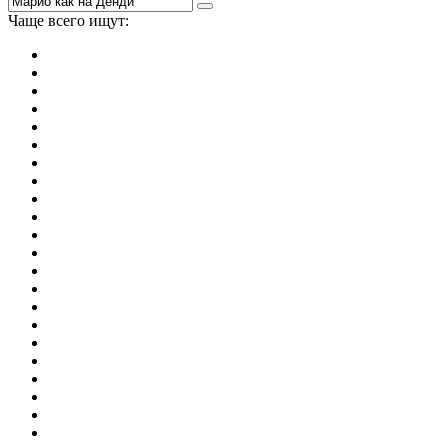
Чаще всего ищут:
игры на 2
симуляторы
Майнкрафт
гонки
стрелялки
тесты
io
головоломки
танки
марио
поиск предметов
зомби
Такси
денди
огонь и вода
игры на 3
бродилки
аниме
драки
когама
повар
мышкой