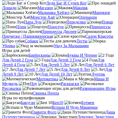
Леди Баг И Супер Кот
Лошади
Магазин
Макияж
Малышка Хейзел
Маникюр
Монстер Хай
Операции
Папа Луи
Переделки
Повар
Пони
Поцелуи
Принцессы
Принцессы Диснея
Прически / Парикмахерская
Салон Красоты
Собаки
Тесты
Уборка
Уход За Малышами
Игры для детей
Барбоскины
Буквы И Чтение
Для Детей 2 Года
Для Детей 3 Года
Для
Детей 4 Года
Для Детей 5 Лет
Для Детей 6 Лет
Для Детей 7 Лет
Для Детей 8 Лет
Для
Детей 9 Лет
Для Детей 10 Лет
Лунтик
Математика
Маша И
Медведь
Поу
Раскраски
Рисовалки
Развивающие Игры
Свинка Пеппа
Игры по мультфильмам
Бакуган
Бен10
Бэтмен
Вспыш И Чудо Машинки
Гравити Фолз
Даша
Путешественница
Девушки Эквестрии