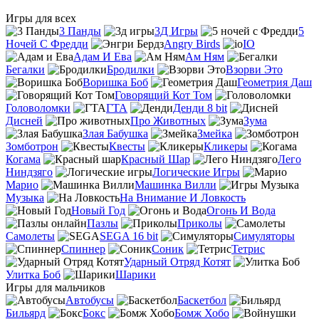
Игры для всех
3 Панды
3Д Игры
5
Ночей С Фредди
Angry Birds
IO
Адам И Ева
Ам Ням
Бегалки
Бродилки
Взорви Это
Воришка Боб
Геометрия Даш
Говорящий Кот Том
Головоломки
ГТА
Денди 8 bit
Дисней
Про Животных
Зума
Злая Бабушка
Змейка
Зомботрон
Квесты
Кликеры
Когама
Красный Шар
Лего
Ниндзяго
Логические Игры
Марио
Машинка Вилли
Музыка
На Внимание И Ловкость
Новый Год
Огонь И Вода
Пазлы
Приколы
Самолеты
SEGA 16 bit
Симуляторы
Спиннер
Соник
Тетрис
Ударный Отряд Котят
Улитка Боб
Шарики
Игры для мальчиков
Автобусы
Баскетбол
Бильярд
Бокс
Бомж Хобо