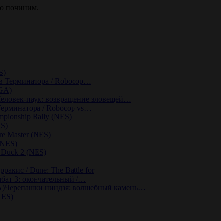
но починим.
S)
в Терминатора / Robocop…
EGA)
еловек-паук: возвращение зловещей…
Терминатора / Robocop vs…
pionship Rally (NES)
ES)
re Master (NES)
 (NES)
 Duck 2 (NES)
ракис / Dune: The Battle for
бат 3: окончательный /…
Черепашки ниндзя: волшебный камень…
NES)