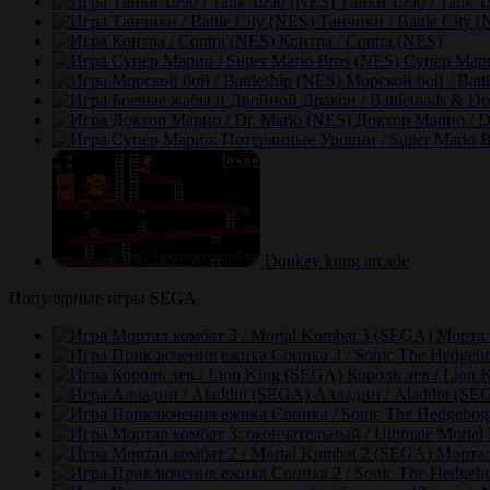
Танки 1990 / Tank 
Танчики / Battle City 
Контра / Contra (NES)
Супер Мари
Морской бой / Batt
Доктор Марио / D
Donkey kong arcade
Популярные игры SEGA
Мортал
Король лев / Lion 
Алладин / Aladdin (SE
Мортал