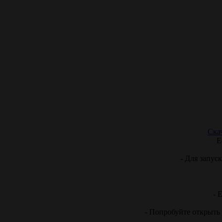
Ска
Е
- Для запус
- 
- Попробуйте открыть 