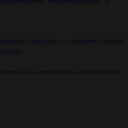
: волшебный камень / Teenage Mutant Ninja Turtles: The
оевые Жабы и Двойной Дракон — крепкая команда / Battletoads
ture (SNES)
 Человек-Паук — Смертельные Враги / Amazing Spider-Man