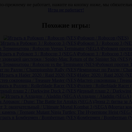
по-прежнему не работает, нажите на кнопку ниже, мы обязатель
Игра не работает!
Похожие игры:
Робокоп / Robocop (NES)
Робокоп 3 / Robocop 3 (NE
Робокоп проти
Робокоп 3 / Robocop 3 (S
Ч
Робокоп против 
Чемпионат по Ралли / Cham
Набег 2020 / Raid 2020 (N
Мастер сокровища / Treasu
Роллер / Rollerblade Racer
Черный плащ 2 / Darkwing
Алладин / Aladdin (SEGA)
Дюна 2: битва за Ар
Мортал ком
Бомбермен / Bomberman (