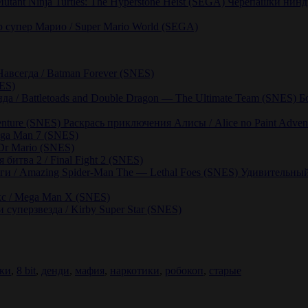
Черепашки ниндзя
 супер Марио / Super Mario World (SEGA)
авсегда / Batman Forever (SNES)
NES)
Б
Раскрась приключения Алисы / Alice no Paint Adven
ga Man 7 (SNES)
Dr Mario (SNES)
 битва 2 / Final Fight 2 (SNES)
Удивительный
с / Mega Man X (SNES)
 суперзвезда / Kirby Super Star (SNES)
ки
,
8 bit
,
денди
,
мафия
,
наркотики
,
робокоп
,
старые