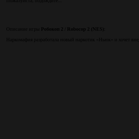
Пожалуйста, подождите...
Описание игры
Робокоп 2 / Robocop 2 (NES)
:
Наркомафия разработала новый наркотик «Ньюк» и хочет внедр