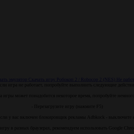
чать эмулятор
Скачать игру Робокоп 2 / Robocop 2 (NES)
Не работ
сли игра не работает, попробуйте выполнить следующие действи
ка игры может понадобится некоторое время, попробуйте немног
- Перезагрузите игру (нажмите F5)
Если у вас включен блокировщик рекламы Adbkock - выключите 
игру в разных браузерах, рекомендуем использовать Google Chr