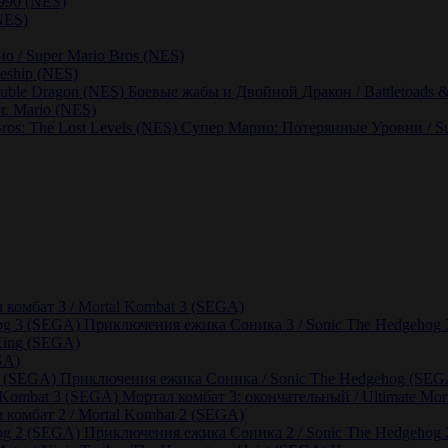
1990 (NES)
(NES)
о / Super Mario Bros (NES)
leship (NES)
Боевые жабы и Двойной Дракон / Battletoads 
r. Mario (NES)
Супер Марио: Потерянные Уровни / Sup
 комбат 3 / Mortal Kombat 3 (SEGA)
Приключения ежика Соника 3 / Sonic The Hedgehog
King (SEGA)
GA)
Приключения ежика Соника / Sonic The Hedgehog (SEG
Мортал комбат 3: окончательный / Ultimate Mo
 комбат 2 / Mortal Kombat 2 (SEGA)
Приключения ежика Соника 2 / Sonic The Hedgehog