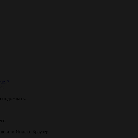
ает?
я:
о подождать.
его
ome или Яндекс Браузер