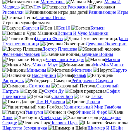
Математика
Маша И
Медведь
Поу
Раскраски
Рисовалки
Развивающие Игры
Свинка Пеппа
Игры по мультфильмам
Бакуган
Бен10
Бэтмен
Вспыш И Чудо Машинки
Гравити Фолз
Даша
Путешественница
Девушки Эквестрии
Доктор Плюшева
Железный Человек
Звездные Войны
Черепашки Ниндзя
Масяня
Микки Маус
Ми-Ми-Мишки
Миньоны
Мстители
Наруто
Наследники
Ральф
Рапунцель
Рейнджеры Самураи
Симпсоны
Сказочный
Патруль
Скуби Ду
София
Прекрасная
Спанч Боб
Тачки
Том И Джерри
Тролли
Удивительный Мир Гамбола
Умизуми
Финес И Ферб
Халк
Хлебоутки
Холодное
Сердце
Человек Паук
Шарлотта Земляничка
Шиммер И Шайн