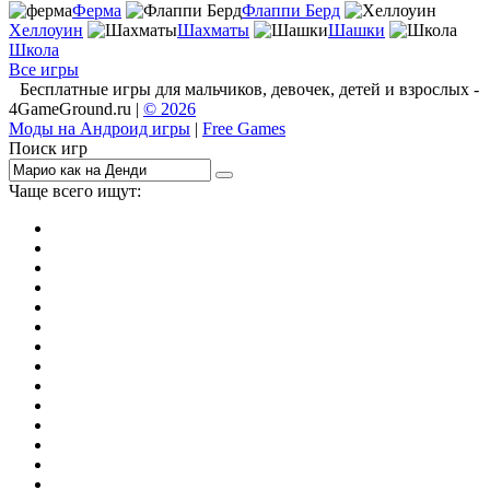
Ферма
Флаппи Берд
Хеллоуин
Шахматы
Шашки
Школа
Все игры
Бесплатные игры для мальчиков, девочек, детей и взрослых -
4GameGround.ru |
© 2026
Моды на Андроид игры
|
Free Games
Поиск игр
Чаще всего ищут:
игры на 2
симуляторы
Майнкрафт
гонки
стрелялки
тесты
io
головоломки
танки
марио
поиск предметов
зомби
Такси
денди