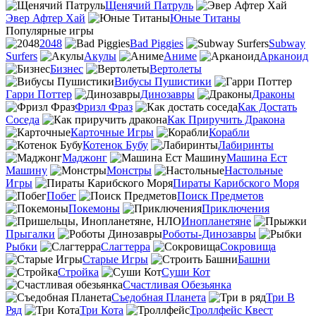
Щенячий Патруль
Эвер Афтер Хай
Юные Титаны
Популярные игры
2048
Bad Piggies
Subway
Surfers
Акулы
Аниме
Арканоид
Бизнес
Вертолеты
Вибусы Пушистики
Гарри Поттер
Динозавры
Драконы
Фризл Фраз
Как Достать
Соседа
Как Приручить Дракона
Карточные Игры
Корабли
Котенок Бубу
Лабиринты
Маджонг
Машина Ест
Машину
Монстры
Настольные
Игры
Пираты Карибского Моря
Побег
Поиск Предметов
Покемоны
Приключения
Инопланетяне
Прыгалки
Роботы-Динозавры
Рыбки
Слагтерра
Сокровища
Старые Игры
Башни
Стройка
Суши Кот
Счастливая Обезьянка
Съедобная Планета
Три В
Ряд
Три Кота
Троллфейс Квест