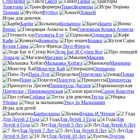
Стрелялки
Такси
Танки
Тракторы
Трансформеры
Тюрьма
Футбол
Хоккей
Игры для девочек
Барби
Больница
Братц
Винкс
Говорящая Кошка Анжела
Готовить Еду
Одевалки
Кафе
Комнаты
Кошки
Кухня Сары
Лего Френдс
Леди Баг И Супер Кот
Лошади
Магазин
Макияж
Малышка Хейзел
Маникюр
Монстер Хай
Операции
Папа Луи
Переделки
Повар
Пони
Поцелуи
Принцессы
Принцессы Диснея
Прически / Парикмахерская
Салон Красоты
Собаки
Тесты
Уборка
Уход За Малышами
Игры для детей
Барбоскины
Буквы И Чтение
Для Детей 2 Года
Для Детей 3 Года
Для
Детей 4 Года
Для Детей 5 Лет
Для Детей 6 Лет
Для Детей 7 Лет
Для Детей 8 Лет
Для
Детей 9 Лет
Для Детей 10 Лет
Лунтик