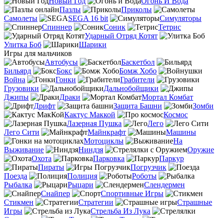
Новый Год
Огонь И Вода
Пазлы
Приколы
Самолеты
SEGA 16 bit
Симуляторы
Спиннер
Соник
Тетрис
Ударный Отряд Котят
Улитка Боб
Шарики
Игры для мальчиков
Автобусы
Баскетбол
Бильярд
Бокс
Бомж Хобо
Война
Гонки
Грабители
Грузовики
Дальнобойщики
Джипы
Драки
Мортал Комбат
Дрифт
Защита Башни
Зомби
Кактус Маккой
Космос
Лазерная Пушка
Лего
Лего Сити
Майнкрафт
Машины
Мотоциклы
На
Выживание
Ниндзя
Оружие
Охота
Парковка
Паркур
Пираты
Погрузчик
Поезда
Полиция
Роботы
Рыбалка
Рыцари
Слендермен
Снайпер
Спортивные Игры
Стикмен
Стратегии
Страшные
Игры
Стрельба Из Лука