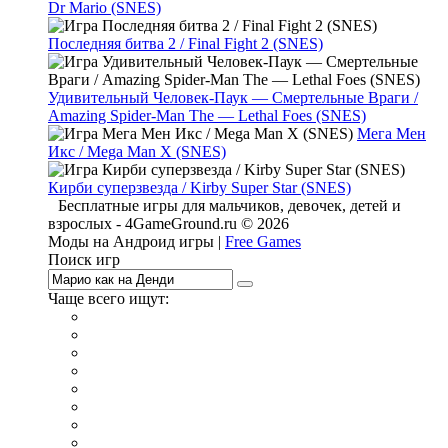
Dr Mario (SNES)
Последняя битва 2 / Final Fight 2 (SNES)
Удивительный Человек-Паук — Смертельные Враги /
Amazing Spider-Man The — Lethal Foes (SNES)
Мега Мен
Икс / Mega Man X (SNES)
Кирби суперзвезда / Kirby Super Star (SNES)
Бесплатные игры для мальчиков, девочек, детей и
взрослых - 4GameGround.ru © 2026
Моды на Андроид игры |
Free Games
Поиск игр
Чаще всего ищут:
игры на 2
симуляторы
Майнкрафт
гонки
стрелялки
тесты
io
головоломки