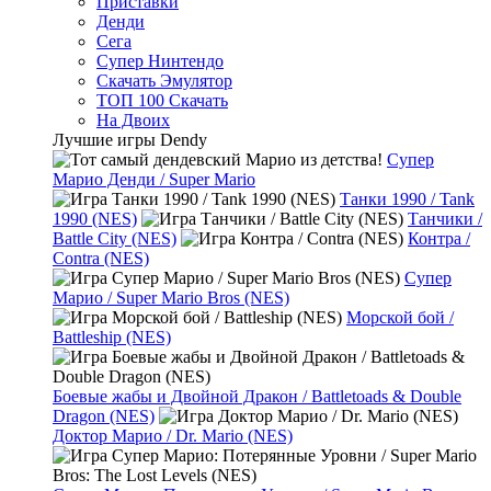
Приставки
Денди
Сега
Супер Нинтендо
Скачать Эмулятор
ТОП 100 Скачать
На Двоих
Лучшие игры Dendy
Супер
Марио Денди / Super Mario
Танки 1990 / Tank
1990 (NES)
Танчики /
Battle City (NES)
Контра /
Contra (NES)
Супер
Марио / Super Mario Bros (NES)
Морской бой /
Battleship (NES)
Боевые жабы и Двойной Дракон / Battletoads & Double
Dragon (NES)
Доктор Марио / Dr. Mario (NES)