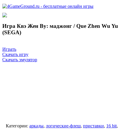
Игра Квэ Жен Ву: маджонг / Que Zhen Wu Yu
(SEGA)
Играть
Скачать игру
Скачать эмулятор
Категории:
аркады
,
логические-флеш
,
приставки
,
16 bit
,