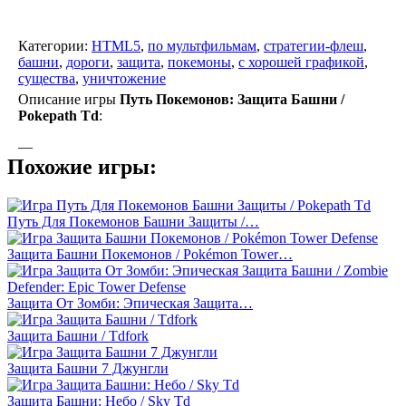
Категории:
HTML5
,
по мультфильмам
,
стратегии-флеш
,
башни
,
дороги
,
защита
,
покемоны
,
с хорошей графикой
,
существа
,
уничтожение
Описание игры
Путь Покемонов: Защита Башни /
Pokepath Td
:
—
Похожие игры:
Путь Для Покемонов Башни Защиты /…
Защита Башни Покемонов / Pokémon Tower…
Защита От Зомби: Эпическая Защита…
Защита Башни / Tdfork
Защита Башни 7 Джунгли
Защита Башни: Небо / Sky Td