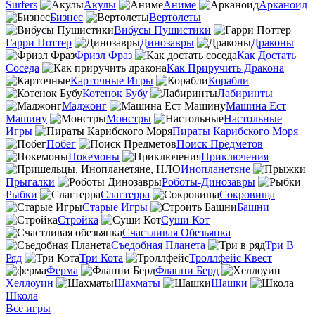
Surfers
Акулы
Аниме
Арканоид
Бизнес
Вертолеты
Вибусы Пушистики
Гарри Поттер
Динозавры
Драконы
Фризл Фраз
Как Достать
Соседа
Как Приручить Дракона
Карточные Игры
Корабли
Котенок Бубу
Лабиринты
Маджонг
Машина Ест
Машину
Монстры
Настольные
Игры
Пираты Карибского Моря
Побег
Поиск Предметов
Покемоны
Приключения
Инопланетяне
Прыгалки
Роботы-Динозавры
Рыбки
Слагтерра
Сокровища
Старые Игры
Башни
Стройка
Суши Кот
Счастливая Обезьянка
Съедобная Планета
Три В
Ряд
Три Кота
Троллфейс Квест
Ферма
Флаппи Берд
Хеллоуин
Шахматы
Шашки
Школа
Все игры