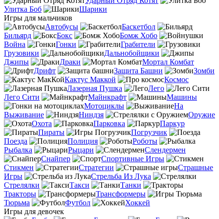
Ударный Отряд Котят
Улитка Боб
Шарики
Игры для мальчиков
Автобусы
Баскетбол
Бильярд
Бокс
Бомж Хобо
Война
Гонки
Грабители
Грузовики
Дальнобойщики
Джипы
Драки
Мортал Комбат
Дрифт
Защита Башни
Зомби
Кактус Маккой
Космос
Лазерная Пушка
Лего
Лего Сити
Майнкрафт
Машины
Мотоциклы
На
Выживание
Ниндзя
Оружие
Охота
Парковка
Паркур
Пираты
Погрузчик
Поезда
Полиция
Роботы
Рыбалка
Рыцари
Слендермен
Снайпер
Спортивные Игры
Стикмен
Стратегии
Страшные
Игры
Стрельба Из Лука
Стрелялки
Такси
Танки
Тракторы
Трансформеры
Тюрьма
Футбол
Хоккей
Игры для девочек