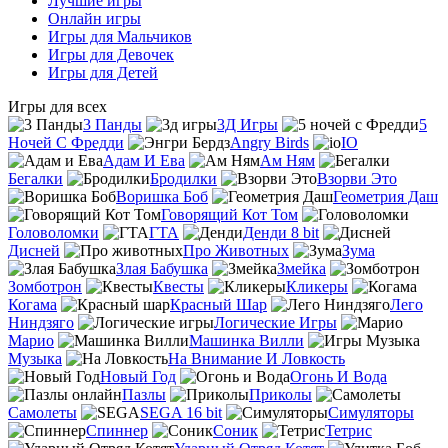
Лучшие игры
Онлайн игры
Игры для Мальчиков
Игры для Девочек
Игры для Детей
Игры для всех
3 Панды
3Д Игры
5
Ночей С Фредди
Angry Birds
IO
Адам И Ева
Ам Ням
Бегалки
Бродилки
Взорви Это
Воришка Боб
Геометрия Даш
Говорящий Кот Том
Головоломки
ГТА
Денди 8 bit
Дисней
Про Животных
Зума
Злая Бабушка
Змейка
Зомботрон
Квесты
Кликеры
Когама
Красный Шар
Лего
Ниндзяго
Логические Игры
Марио
Машинка Вилли
Музыка
На Внимание И Ловкость
Новый Год
Огонь И Вода
Пазлы
Приколы
Самолеты
SEGA 16 bit
Симуляторы
Спиннер
Соник
Тетрис