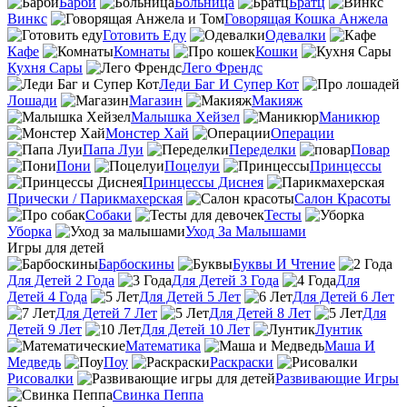
Барби
Больница
Братц
Винкс
Говорящая Кошка Анжела
Готовить Еду
Одевалки
Кафе
Комнаты
Кошки
Кухня Сары
Лего Френдс
Леди Баг И Супер Кот
Лошади
Магазин
Макияж
Малышка Хейзел
Маникюр
Монстер Хай
Операции
Папа Луи
Переделки
Повар
Пони
Поцелуи
Принцессы
Принцессы Диснея
Прически / Парикмахерская
Салон Красоты
Собаки
Тесты
Уборка
Уход За Малышами
Игры для детей
Барбоскины
Буквы И Чтение
Для Детей 2 Года
Для Детей 3 Года
Для
Детей 4 Года
Для Детей 5 Лет
Для Детей 6 Лет
Для Детей 7 Лет
Для Детей 8 Лет
Для
Детей 9 Лет
Для Детей 10 Лет
Лунтик
Математика
Маша И
Медведь
Поу
Раскраски
Рисовалки
Развивающие Игры
Свинка Пеппа