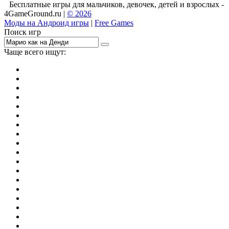
Бесплатные игры для мальчиков, девочек, детей и взрослых -
4GameGround.ru |
© 2026
Моды на Андроид игры
|
Free Games
Поиск игр
Чаще всего ищут:
игры на 2
симуляторы
Майнкрафт
гонки
стрелялки
тесты
io
головоломки
танки
марио
поиск предметов
зомби
Такси
денди
огонь и вода
игры на 3
бродилки
аниме