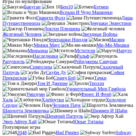
Игры по мультфильмам
Бакуган
Бен10
Бэтмен
Вспыш И Чудо Машинки
Гравити Фолз
Даша
Путешественница
Девушки Эквестрии
Доктор Плюшева
Железный Человек
Звездные Войны
Черепашки Ниндзя
Масяня
Микки Маус
Ми-Ми-Мишки
Миньоны
Мстители
Наруто
Наследники
Ральф
Рапунцель
Рейнджеры Самураи
Симпсоны
Сказочный
Патруль
Скуби Ду
София
Прекрасная
Спанч Боб
Тачки
Том И Джерри
Тролли
Удивительный Мир Гамбола
Умизуми
Финес И Ферб
Халк
Хлебоутки
Холодное
Сердце
Человек Паук
Шарлотта Земляничка
Шиммер И Шайн
Щенячий Патруль
Эвер Афтер Хай
Юные Титаны
Популярные игры
2048
Bad Piggies
Subway