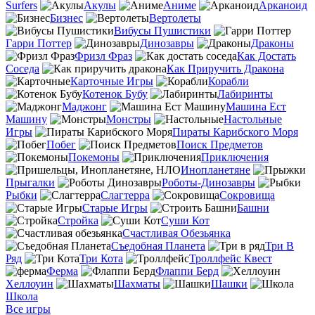
Surfers
Акулы
Аниме
Арканоид
Бизнес
Вертолеты
Вибусы Пушистики
Гарри Поттер
Динозавры
Драконы
Фризл Фраз
Как Достать
Соседа
Как Приручить Дракона
Карточные Игры
Корабли
Котенок Бубу
Лабиринты
Маджонг
Машина Ест
Машину
Монстры
Настольные
Игры
Пираты Карибского Моря
Побег
Поиск Предметов
Покемоны
Приключения
Инопланетяне
Прыгалки
Роботы-Динозавры
Рыбки
Слагтерра
Сокровища
Старые Игры
Башни
Стройка
Суши Кот
Счастливая Обезьянка
Съедобная Планета
Три В
Ряд
Три Кота
Троллфейс Квест
Ферма
Флаппи Берд
Хеллоуин
Шахматы
Шашки
Школа
Все игры