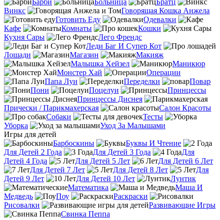
Барби
Больница
Братц
Винкс
Говорящая Кошка Анжела
Готовить Еду
Одевалки
Кафе
Комнаты
Кошки
Кухня Сары
Лего Френдс
Леди Баг И Супер Кот
Лошади
Магазин
Макияж
Малышка Хейзел
Маникюр
Монстер Хай
Операции
Папа Луи
Переделки
Повар
Пони
Поцелуи
Принцессы
Принцессы Диснея
Прически / Парикмахерская
Салон Красоты
Собаки
Тесты
Уборка
Уход За Малышами
Игры для детей
Барбоскины
Буквы И Чтение
Для Детей 2 Года
Для Детей 3 Года
Для
Детей 4 Года
Для Детей 5 Лет
Для Детей 6 Лет
Для Детей 7 Лет
Для Детей 8 Лет
Для
Детей 9 Лет
Для Детей 10 Лет
Лунтик
Математика
Маша И
Медведь
Поу
Раскраски
Рисовалки
Развивающие Игры
Свинка Пеппа