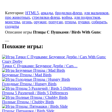
Категории:
HTML5
,
аркады
,
бродилки-флеш
,
для мальчиков
,
про животных
,
стрелялки-флеш
,
война
,
для подростков
,
монстры
,
огонь
,
оружие
,
попугаи
,
птицы
,
пушки
,
собирать
,
солдаты
Описание игры
Птицы С Пушками / Birds With Guns
:
—
Похожие игры:
Тачки С Пушками: Безумное Дерби / Cars…
Безумные Птицы / Mad Birds
Голодные Птицы / Hungry Birds
Птицы 5 Различий / Birds 5 Differences
Полные Птицы / Chubby Birds
Птицы: Пятнашки / Birds Slide