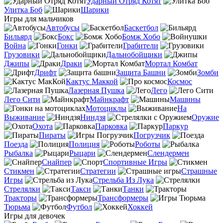
Ударный Отряд Котят
Улитка Боб
Шарики
Игры для мальчиков
Автобусы
Баскетбол
Бильярд
Бокс
Бомж Хобо
Война
Гонки
Грабители
Грузовики
Дальнобойщики
Джипы
Драки
Мортал Комбат
Дрифт
Защита Башни
Зомби
Кактус Маккой
Космос
Лазерная Пушка
Лего
Лего Сити
Майнкрафт
Машины
Мотоциклы
На
Выживание
Ниндзя
Оружие
Охота
Парковка
Паркур
Пираты
Погрузчик
Поезда
Полиция
Роботы
Рыбалка
Рыцари
Слендермен
Снайпер
Спортивные Игры
Стикмен
Стратегии
Страшные
Игры
Стрельба Из Лука
Стрелялки
Такси
Танки
Тракторы
Трансформеры
Тюрьма
Футбол
Хоккей
Игры для девочек