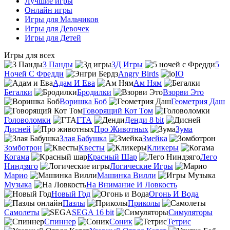
Лучшие игры
Онлайн игры
Игры для Мальчиков
Игры для Девочек
Игры для Детей
Игры для всех
3 Панды
3Д Игры
5
Ночей С Фредди
Angry Birds
IO
Адам И Ева
Ам Ням
Бегалки
Бродилки
Взорви Это
Воришка Боб
Геометрия Даш
Говорящий Кот Том
Головоломки
ГТА
Денди 8 bit
Дисней
Про Животных
Зума
Злая Бабушка
Змейка
Зомботрон
Квесты
Кликеры
Когама
Красный Шар
Лего
Ниндзяго
Логические Игры
Марио
Машинка Вилли
Музыка
На Внимание И Ловкость
Новый Год
Огонь И Вода
Пазлы
Приколы
Самолеты
SEGA 16 bit
Симуляторы
Спиннер
Соник
Тетрис