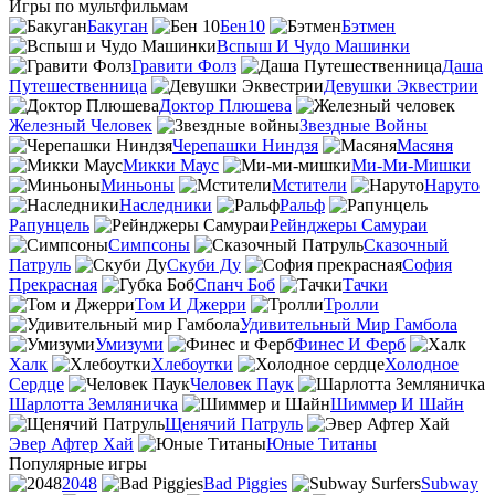
Игры по мультфильмам
Бакуган
Бен10
Бэтмен
Вспыш И Чудо Машинки
Гравити Фолз
Даша
Путешественница
Девушки Эквестрии
Доктор Плюшева
Железный Человек
Звездные Войны
Черепашки Ниндзя
Масяня
Микки Маус
Ми-Ми-Мишки
Миньоны
Мстители
Наруто
Наследники
Ральф
Рапунцель
Рейнджеры Самураи
Симпсоны
Сказочный
Патруль
Скуби Ду
София
Прекрасная
Спанч Боб
Тачки
Том И Джерри
Тролли
Удивительный Мир Гамбола
Умизуми
Финес И Ферб
Халк
Хлебоутки
Холодное
Сердце
Человек Паук
Шарлотта Земляничка
Шиммер И Шайн
Щенячий Патруль
Эвер Афтер Хай
Юные Титаны
Популярные игры
2048
Bad Piggies
Subway