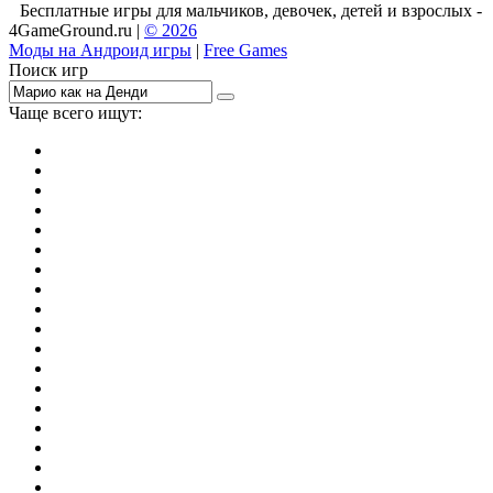
Бесплатные игры для мальчиков, девочек, детей и взрослых -
4GameGround.ru |
© 2026
Моды на Андроид игры
|
Free Games
Поиск игр
Чаще всего ищут:
игры на 2
симуляторы
Майнкрафт
гонки
стрелялки
тесты
io
головоломки
танки
марио
поиск предметов
зомби
Такси
денди
огонь и вода
игры на 3
бродилки
аниме