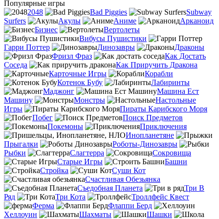
Популярные игры
2048
Bad Piggies
Subway
Surfers
Акулы
Аниме
Арканоид
Бизнес
Вертолеты
Вибусы Пушистики
Гарри Поттер
Динозавры
Драконы
Фризл Фраз
Как Достать
Соседа
Как Приручить Дракона
Карточные Игры
Корабли
Котенок Бубу
Лабиринты
Маджонг
Машина Ест
Машину
Монстры
Настольные
Игры
Пираты Карибского Моря
Побег
Поиск Предметов
Покемоны
Приключения
Инопланетяне
Прыгалки
Роботы-Динозавры
Рыбки
Слагтерра
Сокровища
Старые Игры
Башни
Стройка
Суши Кот
Счастливая Обезьянка
Съедобная Планета
Три В
Ряд
Три Кота
Троллфейс Квест
Ферма
Флаппи Берд
Хеллоуин
Шахматы
Шашки