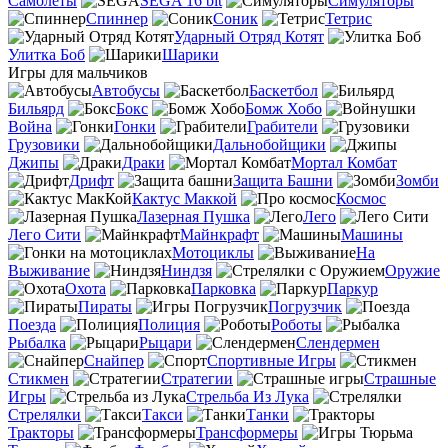
Самолеты
SEGA 16 bit
Симуляторы
Спиннер
Соник
Тетрис
Ударный Отряд Котят
Улитка Боб
Шарики
Игры для мальчиков
Автобусы
Баскетбол
Бильярд
Бокс
Бомж Хобо
Война
Гонки
Грабители
Грузовики
Дальнобойщики
Джипы
Драки
Мортал Комбат
Дрифт
Защита Башни
Зомби
Кактус Маккой
Космос
Лазерная Пушка
Лего
Лего Сити
Майнкрафт
Машины
Мотоциклы
На
Выживание
Ниндзя
Оружие
Охота
Парковка
Паркур
Пираты
Погрузчик
Поезда
Полиция
Роботы
Рыбалка
Рыцари
Слендермен
Снайпер
Спортивные Игры
Стикмен
Стратегии
Страшные
Игры
Стрельба Из Лука
Стрелялки
Такси
Танки
Тракторы
Трансформеры