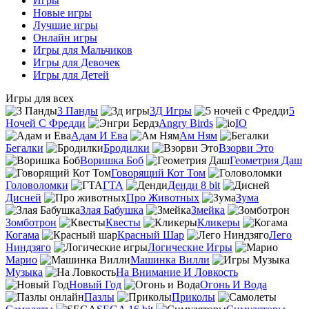
Игры
Новые игры
Лучшие игры
Онлайн игры
Игры для Мальчиков
Игры для Девочек
Игры для Детей
Игры для всех
3 Панды
3Д Игры
5
Ночей С Фредди
Angry Birds
IO
Адам И Ева
Ам Ням
Бегалки
Бродилки
Взорви Это
Воришка Боб
Геометрия Даш
Говорящий Кот Том
Головоломки
ГТА
Денди 8 bit
Дисней
Про Животных
Зума
Злая Бабушка
Змейка
Зомботрон
Квесты
Кликеры
Когама
Красный Шар
Лего
Ниндзяго
Логические Игры
Марио
Машинка Вилли
Музыка
На Внимание И Ловкость
Новый Год
Огонь И Вода
Пазлы
Приколы