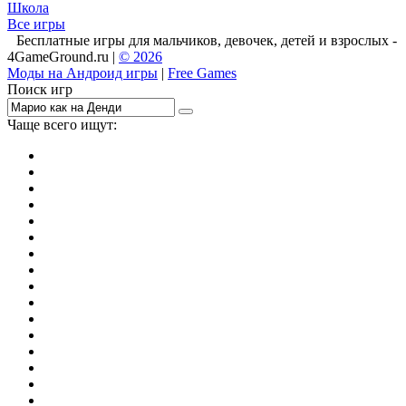
Школа
Все игры
Бесплатные игры для мальчиков, девочек, детей и взрослых -
4GameGround.ru |
© 2026
Моды на Андроид игры
|
Free Games
Поиск игр
Чаще всего ищут:
игры на 2
симуляторы
Майнкрафт
гонки
стрелялки
тесты
io
головоломки
танки
марио
поиск предметов
зомби
Такси
денди
огонь и вода
игры на 3