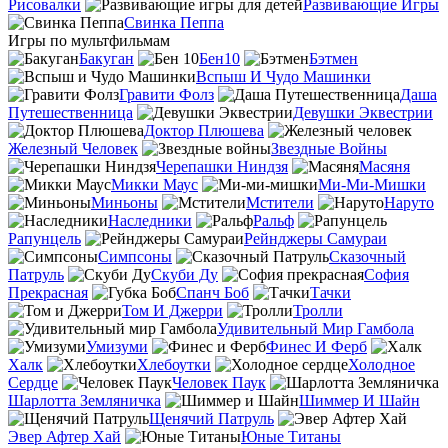
Рисовалки
Развивающие Игры
Свинка Пеппа
Игры по мультфильмам
Бакуган
Бен10
Бэтмен
Вспыш И Чудо Машинки
Гравити Фолз
Даша
Путешественница
Девушки Эквестрии
Доктор Плюшева
Железный Человек
Звездные Войны
Черепашки Ниндзя
Масяня
Микки Маус
Ми-Ми-Мишки
Миньоны
Мстители
Наруто
Наследники
Ральф
Рапунцель
Рейнджеры Самураи
Симпсоны
Сказочный
Патруль
Скуби Ду
София
Прекрасная
Спанч Боб
Тачки
Том И Джерри
Тролли
Удивительный Мир Гамбола
Умизуми
Финес И Ферб
Халк
Хлебоутки
Холодное
Сердце
Человек Паук
Шарлотта Земляничка
Шиммер И Шайн
Щенячий Патруль
Эвер Афтер Хай
Юные Титаны