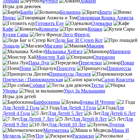
Тюрьма
Футбол
Хоккей
Игры для девочек
Барби
Больница
Братц
Винкс
Говорящая Кошка Анжела
Готовить Еду
Одевалки
Кафе
Комнаты
Кошки
Кухня Сары
Лего Френдс
Леди Баг И Супер Кот
Лошади
Магазин
Макияж
Малышка Хейзел
Маникюр
Монстер Хай
Операции
Папа Луи
Переделки
Повар
Пони
Поцелуи
Принцессы
Принцессы Диснея
Прически / Парикмахерская
Салон Красоты
Собаки
Тесты
Уборка
Уход За Малышами
Игры для детей
Барбоскины
Буквы И Чтение
Для Детей 2 Года
Для Детей 3 Года
Для
Детей 4 Года
Для Детей 5 Лет
Для Детей 6 Лет
Для Детей 7 Лет
Для Детей 8 Лет
Для
Детей 9 Лет
Для Детей 10 Лет
Лунтик
Математика
Маша И
Медведь
Поу
Раскраски