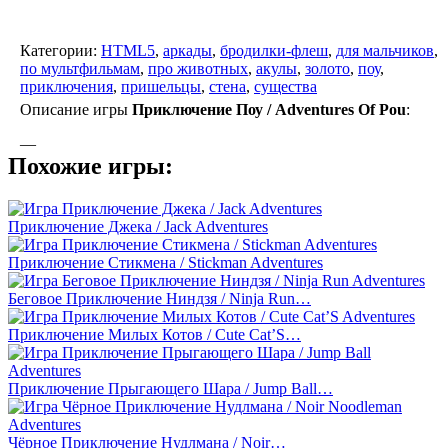
Категории:
HTML5
,
аркады
,
бродилки-флеш
,
для мальчиков
,
по мультфильмам
,
про животных
,
акулы
,
золото
,
поу
,
приключения
,
пришельцы
,
стена
,
существа
Описание игры
Приключение Поу / Adventures Of Pou
:
—
Похожие игры:
Приключение Джека / Jack Adventures
Приключение Стикмена / Stickman Adventures
Беговое Приключение Ниндзя / Ninja Run…
Приключение Милых Котов / Cute Cat’S…
Приключение Прыгающего Шара / Jump Ball…
Чёрное Приключение Нудлмана / Noir…