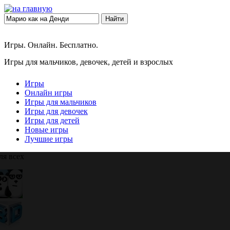
Найти
Игры. Онлайн. Бесплатно.
Игры для мальчиков, девочек, детей и взрослых
Игры
Онлайн игры
Игры для мальчиков
Игры для девочек
Игры для детей
Новые игры
Лучшие игры
ля всех