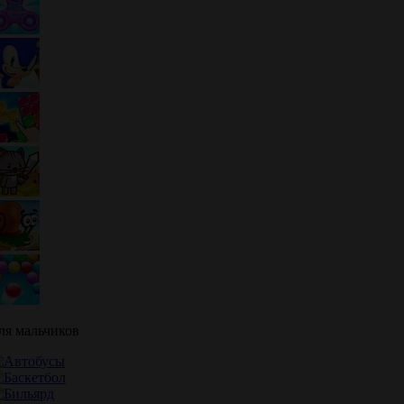
ля мальчиков