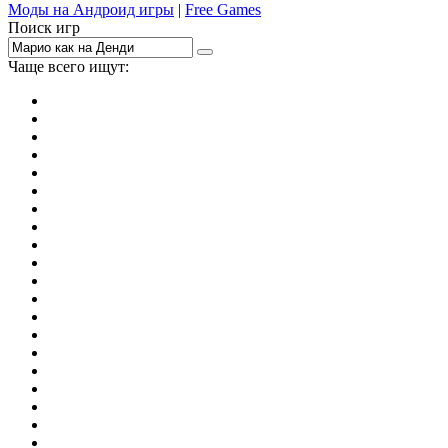
Моды на Андроид игры
|
Free Games
Поиск игр
Чаще всего ищут:
игры на 2
симуляторы
Майнкрафт
гонки
стрелялки
тесты
io
головоломки
танки
марио
поиск предметов
зомби
Такси
денди
огонь и вода
игры на 3
бродилки
аниме
драки
когама