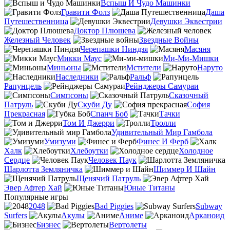
Вспыш И Чудо Машинки
Гравити Фолз
Даша
Путешественница
Девушки Эквестрии
Доктор Плюшева
Железный Человек
Звездные Войны
Черепашки Ниндзя
Масяня
Микки Маус
Ми-Ми-Мишки
Миньоны
Мстители
Наруто
Наследники
Ральф
Рапунцель
Рейнджеры Самураи
Симпсоны
Сказочный
Патруль
Скуби Ду
София
Прекрасная
Спанч Боб
Тачки
Том И Джерри
Тролли
Удивительный Мир Гамбола
Умизуми
Финес И Ферб
Халк
Хлебоутки
Холодное
Сердце
Человек Паук
Шарлотта Земляничка
Шиммер И Шайн
Щенячий Патруль
Эвер Афтер Хай
Юные Титаны
Популярные игры
2048
Bad Piggies
Subway
Surfers
Акулы
Аниме
Арканоид
Бизнес
Вертолеты