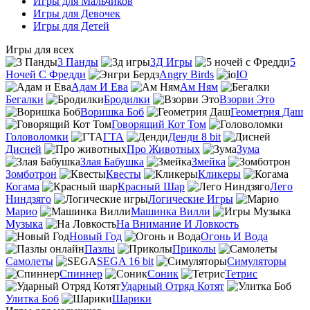
Игры для Мальчиков
Игры для Девочек
Игры для Детей
Игры для всех
3 Панды
3Д Игры
5
Ночей С Фредди
Angry Birds
IO
Адам И Ева
Ам Ням
Бегалки
Бродилки
Взорви Это
Воришка Боб
Геометрия Даш
Говорящий Кот Том
Головоломки
ГТА
Денди 8 bit
Дисней
Про Животных
Зума
Злая Бабушка
Змейка
Зомботрон
Квесты
Кликеры
Когама
Красный Шар
Лего
Ниндзяго
Логические Игры
Марио
Машинка Вилли
Музыка
На Внимание И Ловкость
Новый Год
Огонь И Вода
Пазлы
Приколы
Самолеты
SEGA 16 bit
Симуляторы
Спиннер
Соник
Тетрис
Ударный Отряд Котят
Улитка Боб
Шарики