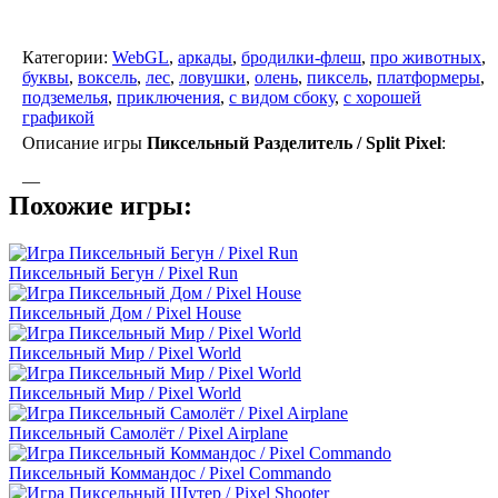
Категории:
WebGL
,
аркады
,
бродилки-флеш
,
про животных
,
буквы
,
воксель
,
лес
,
ловушки
,
олень
,
пиксель
,
платформеры
,
подземелья
,
приключения
,
с видом сбоку
,
с хорошей
графикой
Описание игры
Пиксельный Разделитель / Split Pixel
:
—
Похожие игры:
Пиксельный Бегун / Pixel Run
Пиксельный Дом / Pixel House
Пиксельный Мир / Pixel World
Пиксельный Мир / Pixel World
Пиксельный Самолёт / Pixel Airplane
Пиксельный Коммандос / Pixel Commando