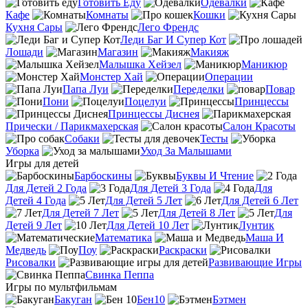
Готовить Еду
Одевалки
Кафе
Комнаты
Кошки
Кухня Сары
Лего Френдс
Леди Баг И Супер Кот
Лошади
Магазин
Макияж
Малышка Хейзел
Маникюр
Монстер Хай
Операции
Папа Луи
Переделки
Повар
Пони
Поцелуи
Принцессы
Принцессы Диснея
Прически / Парикмахерская
Салон Красоты
Собаки
Тесты
Уборка
Уход За Малышами
Игры для детей
Барбоскины
Буквы И Чтение
Для Детей 2 Года
Для Детей 3 Года
Для
Детей 4 Года
Для Детей 5 Лет
Для Детей 6 Лет
Для Детей 7 Лет
Для Детей 8 Лет
Для
Детей 9 Лет
Для Детей 10 Лет
Лунтик
Математика
Маша И
Медведь
Поу
Раскраски
Рисовалки
Развивающие Игры
Свинка Пеппа
Игры по мультфильмам
Бакуган
Бен10
Бэтмен