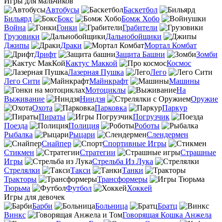
Игры для мальчиков
Автобусы
Баскетбол
Бильярд
Бокс
Бомж Хобо
Война
Гонки
Грабители
Грузовики
Дальнобойщики
Джипы
Драки
Мортал Комбат
Дрифт
Защита Башни
Зомби
Кактус Маккой
Космос
Лазерная Пушка
Лего
Лего Сити
Майнкрафт
Машины
Мотоциклы
На
Выживание
Ниндзя
Оружие
Охота
Парковка
Паркур
Пираты
Погрузчик
Поезда
Полиция
Роботы
Рыбалка
Рыцари
Слендермен
Снайпер
Спортивные Игры
Стикмен
Стратегии
Страшные
Игры
Стрельба Из Лука
Стрелялки
Такси
Танки
Тракторы
Трансформеры
Тюрьма
Футбол
Хоккей
Игры для девочек
Барби
Больница
Братц
Винкс
Говорящая Кошка Анжела