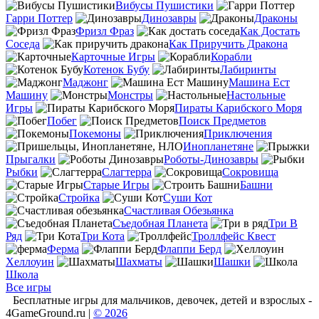
Вибусы Пушистики
Гарри Поттер
Динозавры
Драконы
Фризл Фраз
Как Достать
Соседа
Как Приручить Дракона
Карточные Игры
Корабли
Котенок Бубу
Лабиринты
Маджонг
Машина Ест
Машину
Монстры
Настольные
Игры
Пираты Карибского Моря
Побег
Поиск Предметов
Покемоны
Приключения
Инопланетяне
Прыгалки
Роботы-Динозавры
Рыбки
Слагтерра
Сокровища
Старые Игры
Башни
Стройка
Суши Кот
Счастливая Обезьянка
Съедобная Планета
Три В
Ряд
Три Кота
Троллфейс Квест
Ферма
Флаппи Берд
Хеллоуин
Шахматы
Шашки
Школа
Все игры
Бесплатные игры для мальчиков, девочек, детей и взрослых -
4GameGround.ru |
© 2026