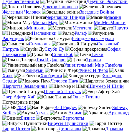
Путешественница
Девушки Эквестрии
Доктор Плюшева
Железный Человек
Звездные Войны
Черепашки Ниндзя
Масяня
Микки Маус
Ми-Ми-Мишки
Миньоны
Мстители
Наруто
Наследники
Ральф
Рапунцель
Рейнджеры Самураи
Симпсоны
Сказочный
Патруль
Скуби Ду
София
Прекрасная
Спанч Боб
Тачки
Том И Джерри
Тролли
Удивительный Мир Гамбола
Умизуми
Финес И Ферб
Халк
Хлебоутки
Холодное
Сердце
Человек Паук
Шарлотта Земляничка
Шиммер И Шайн
Щенячий Патруль
Эвер Афтер Хай
Юные Титаны
Популярные игры
2048
Bad Piggies
Subway
Surfers
Акулы
Аниме
Арканоид
Бизнес
Вертолеты
Вибусы Пушистики
Гарри Поттер
Динозавры
Драконы