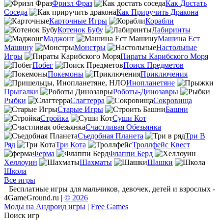
Фризл Фраз
Как Достать
Соседа
Как Приручить Дракона
Карточные Игры
Корабли
Котенок Бубу
Лабиринты
Маджонг
Машина Ест
Машину
Монстры
Настольные
Игры
Пираты Карибского Моря
Побег
Поиск Предметов
Покемоны
Приключения
Инопланетяне
Прыгалки
Роботы-Динозавры
Рыбки
Слагтерра
Сокровища
Старые Игры
Башни
Стройка
Суши Кот
Счастливая Обезьянка
Съедобная Планета
Три В
Ряд
Три Кота
Троллфейс Квест
Ферма
Флаппи Берд
Хеллоуин
Шахматы
Шашки
Школа
Все игры
Бесплатные игры для мальчиков, девочек, детей и взрослых -
4GameGround.ru |
© 2026
Моды на Андроид игры
|
Free Games
Поиск игр