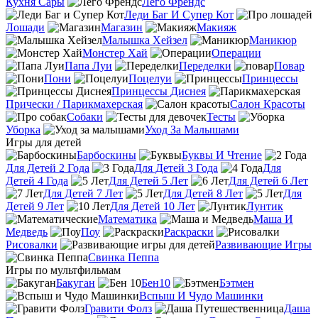
Кухня Сары
Лего Френдс
Леди Баг И Супер Кот
Лошади
Магазин
Макияж
Малышка Хейзел
Маникюр
Монстер Хай
Операции
Папа Луи
Переделки
Повар
Пони
Поцелуи
Принцессы
Принцессы Диснея
Прически / Парикмахерская
Салон Красоты
Собаки
Тесты
Уборка
Уход За Малышами
Игры для детей
Барбоскины
Буквы И Чтение
Для Детей 2 Года
Для Детей 3 Года
Для
Детей 4 Года
Для Детей 5 Лет
Для Детей 6 Лет
Для Детей 7 Лет
Для Детей 8 Лет
Для
Детей 9 Лет
Для Детей 10 Лет
Лунтик
Математика
Маша И
Медведь
Поу
Раскраски
Рисовалки
Развивающие Игры
Свинка Пеппа
Игры по мультфильмам
Бакуган
Бен10
Бэтмен
Вспыш И Чудо Машинки
Гравити Фолз
Даша