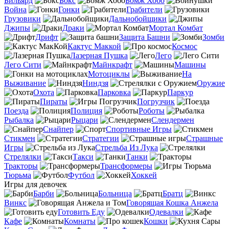
Бильярд
Бокс
Бомж Хобо
Война
Гонки
Грабители
Грузовики
Дальнобойщики
Джипы
Драки
Мортал Комбат
Дрифт
Защита Башни
Зомби
Кактус Маккой
Космос
Лазерная Пушка
Лего
Лего Сити
Майнкрафт
Машины
Мотоциклы
На
Выживание
Ниндзя
Оружие
Охота
Парковка
Паркур
Пираты
Погрузчик
Поезда
Полиция
Роботы
Рыбалка
Рыцари
Слендермен
Снайпер
Спортивные Игры
Стикмен
Стратегии
Страшные
Игры
Стрельба Из Лука
Стрелялки
Такси
Танки
Тракторы
Трансформеры
Тюрьма
Футбол
Хоккей
Игры для девочек
Барби
Больница
Братц
Винкс
Говорящая Кошка Анжела
Готовить Еду
Одевалки
Кафе
Комнаты
Кошки