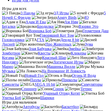
Игры для Детей
Игры для всех
3 Панды
3Д Игры
5
Ночей С Фредди
Angry Birds
IO
Адам И Ева
Ам Ням
Бегалки
Бродилки
Взорви Это
Воришка Боб
Геометрия Даш
Говорящий Кот Том
Головоломки
ГТА
Денди 8 bit
Дисней
Про Животных
Зума
Злая Бабушка
Змейка
Зомботрон
Квесты
Кликеры
Когама
Красный Шар
Лего
Ниндзяго
Логические Игры
Марио
Машинка Вилли
Музыка
На Внимание И Ловкость
Новый Год
Огонь И Вода
Пазлы
Приколы
Самолеты
SEGA 16 bit
Симуляторы
Спиннер
Соник
Тетрис
Ударный Отряд Котят
Улитка Боб
Шарики
Игры для мальчиков
Автобусы
Баскетбол