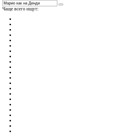
Чаще всего ищут:
игры на 2
симуляторы
Майнкрафт
гонки
стрелялки
тесты
io
головоломки
танки
марио
поиск предметов
зомби
Такси
денди
огонь и вода
игры на 3
бродилки
аниме
драки
когама
повар
мышкой