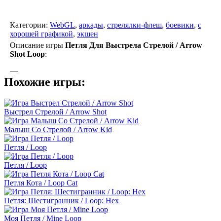
Категории:
WebGL
,
аркады
,
стрелялки-флеш
,
боевики
,
с
хорошей графикой
,
экшен
Описание игры
Петля Для Выстрела Стрелой / Arrow
Shot Loop
:
—
Похожие игры:
Выстрел Стрелой / Arrow Shot
Малыш Со Стрелой / Arrow Kid
Петля / Loop
Петля / Loop
Петля Кота / Loop Cat
Петля: Шестигранник / Loop: Hex
Моя Петля / Mine Loop