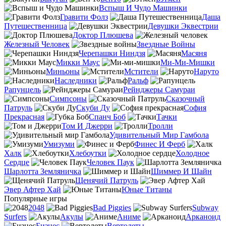
Вспыш И Чудо Машинки
Гравити Фолз
Даша
Путешественница
Девушки Эквестрии
Доктор Плюшева
Железный Человек
Звездные Войны
Черепашки Ниндзя
Масяня
Микки Маус
Ми-Ми-Мишки
Миньоны
Мстители
Наруто
Наследники
Ральф
Рапунцель
Рейнджеры Самураи
Симпсоны
Сказочный
Патруль
Скуби Ду
София
Прекрасная
Спанч Боб
Тачки
Том И Джерри
Тролли
Удивительный Мир Гамбола
Умизуми
Финес И Ферб
Халк
Хлебоутки
Холодное
Сердце
Человек Паук
Шарлотта Земляничка
Шиммер И Шайн
Щенячий Патруль
Эвер Афтер Хай
Юные Титаны
Популярные игры
2048
Bad Piggies
Subway
Surfers
Акулы
Аниме
Арканоид
Бизнес
Вертолеты