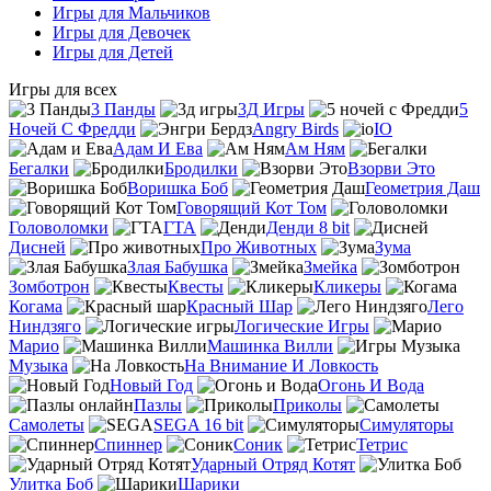
Игры для Мальчиков
Игры для Девочек
Игры для Детей
Игры для всех
3 Панды
3Д Игры
5
Ночей С Фредди
Angry Birds
IO
Адам И Ева
Ам Ням
Бегалки
Бродилки
Взорви Это
Воришка Боб
Геометрия Даш
Говорящий Кот Том
Головоломки
ГТА
Денди 8 bit
Дисней
Про Животных
Зума
Злая Бабушка
Змейка
Зомботрон
Квесты
Кликеры
Когама
Красный Шар
Лего
Ниндзяго
Логические Игры
Марио
Машинка Вилли
Музыка
На Внимание И Ловкость
Новый Год
Огонь И Вода
Пазлы
Приколы
Самолеты
SEGA 16 bit
Симуляторы
Спиннер
Соник
Тетрис
Ударный Отряд Котят
Улитка Боб
Шарики