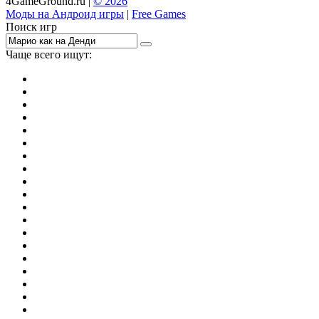
4GameGround.ru |
© 2026
Моды на Андроид игры
|
Free Games
Поиск игр
Чаще всего ищут:
игры на 2
симуляторы
Майнкрафт
гонки
стрелялки
тесты
io
головоломки
танки
марио
поиск предметов
зомби
Такси
денди
огонь и вода
игры на 3
бродилки
аниме
драки