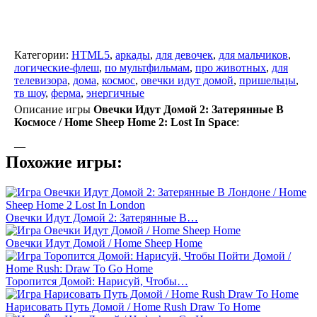
Категории:
HTML5
,
аркады
,
для девочек
,
для мальчиков
,
логические-флеш
,
по мультфильмам
,
про животных
,
для
телевизора
,
дома
,
космос
,
овечки идут домой
,
пришельцы
,
тв шоу
,
ферма
,
энергичные
Описание игры
Овечки Идут Домой 2: Затерянные В
Космосе / Home Sheep Home 2: Lost In Space
:
—
Похожие игры:
Овечки Идут Домой 2: Затерянные В…
Овечки Идут Домой / Home Sheep Home
Торопится Домой: Нарисуй, Чтобы…
Нарисовать Путь Домой / Home Rush Draw To Home