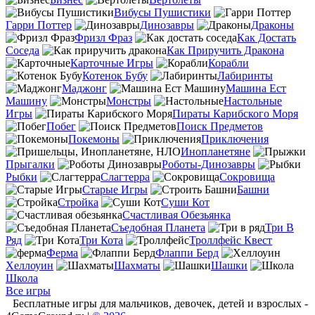
Вибусы Пушистики
Гарри Поттер
Динозавры
Драконы
Фризл Фраз
Как Достать
Соседа
Как Приручить Дракона
Карточные Игры
Корабли
Котенок Бубу
Лабиринты
Маджонг
Машина Ест
Машину
Монстры
Настольные
Игры
Пираты Карибского Моря
Побег
Поиск Предметов
Покемоны
Приключения
Инопланетяне
Прыгалки
Роботы-Динозавры
Рыбки
Слагтерра
Сокровища
Старые Игры
Башни
Стройка
Суши Кот
Счастливая Обезьянка
Съедобная Планета
Три В
Ряд
Три Кота
Троллфейс Квест
Ферма
Флаппи Берд
Хеллоуин
Шахматы
Шашки
Школа
Все игры
Бесплатные игры для мальчиков, девочек, детей и взрослых -