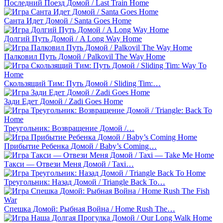
Последний Поезд Домой / Last Train Home
Санта Идет Домой / Santa Goes Home
Долгий Путь Домой / A Long Way Home
Палковил Путь Домой / Palkovil The Way Home
Скользящий Тим: Путь Домой / Sliding Tim:…
Зади Едет Домой / Zadi Goes Home
Треугольник: Возвращение Домой /…
Прибытие Ребенка Домой / Baby’s Coming…
Такси — Отвези Меня Домой / Taxi…
Треугольник: Назад Домой / Triangle Back To…
Спешка Домой: Рыбная Война / Home Rush The…