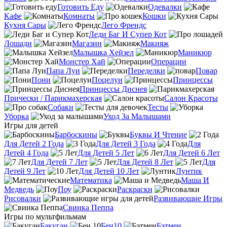
Готовить Еду
Одевалки
Кафе
Комнаты
Кошки
Кухня Сары
Лего Френдс
Леди Баг И Супер Кот
Лошади
Магазин
Макияж
Малышка Хейзел
Маникюр
Монстер Хай
Операции
Папа Луи
Переделки
Повар
Пони
Поцелуи
Принцессы
Принцессы Диснея
Прически / Парикмахерская
Салон Красоты
Собаки
Тесты
Уборка
Уход За Малышами
Игры для детей
Барбоскины
Буквы И Чтение
Для Детей 2 Года
Для Детей 3 Года
Для
Детей 4 Года
Для Детей 5 Лет
Для Детей 6 Лет
Для Детей 7 Лет
Для Детей 8 Лет
Для
Детей 9 Лет
Для Детей 10 Лет
Лунтик
Математика
Маша И
Медведь
Поу
Раскраски
Рисовалки
Развивающие Игры
Свинка Пеппа
Игры по мультфильмам
Бакуган
Бен10
Бэтмен