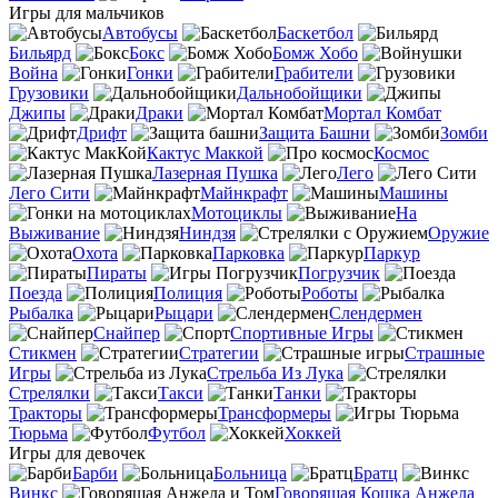
Игры для мальчиков
Автобусы
Баскетбол
Бильярд
Бокс
Бомж Хобо
Война
Гонки
Грабители
Грузовики
Дальнобойщики
Джипы
Драки
Мортал Комбат
Дрифт
Защита Башни
Зомби
Кактус Маккой
Космос
Лазерная Пушка
Лего
Лего Сити
Майнкрафт
Машины
Мотоциклы
На
Выживание
Ниндзя
Оружие
Охота
Парковка
Паркур
Пираты
Погрузчик
Поезда
Полиция
Роботы
Рыбалка
Рыцари
Слендермен
Снайпер
Спортивные Игры
Стикмен
Стратегии
Страшные
Игры
Стрельба Из Лука
Стрелялки
Такси
Танки
Тракторы
Трансформеры
Тюрьма
Футбол
Хоккей
Игры для девочек
Барби
Больница
Братц
Винкс
Говорящая Кошка Анжела