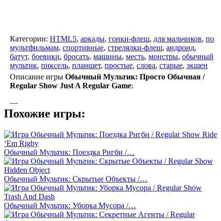
Категории:
HTML5
,
аркады
,
гонки-флеш
,
для мальчиков
,
по
мультфильмам
,
спортивные
,
стрелялки-флеш
,
андроид
,
батут
,
боевики
,
бросать
,
машины
,
месть
,
монстры
,
обычный
мультик
,
пиксель
,
планшет
,
простые
,
слова
,
старые
,
экшен
Описание игры
Обычный Мультик: Просто Обычная /
Regular Show Just A Regular Game
:
—
Похожие игры:
Обычный Мультик: Поездка Ригби /…
Обычный Мультик: Скрытые Объекты /…
Обычный Мультик: Уборка Мусора /…