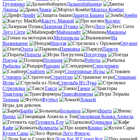
Грузовики
Дальнобойщики
Джипы
Драки
Мортал Комбат
Дрифт
Защита Башни
Зомби
Кактус Маккой
Космос
Лазерная Пушка
Лего
Лего Сити
Майнкрафт
Машины
Мотоциклы
На
Выживание
Ниндзя
Оружие
Охота
Парковка
Паркур
Пираты
Погрузчик
Поезда
Полиция
Роботы
Рыбалка
Рыцари
Слендермен
Снайпер
Спортивные Игры
Стикмен
Стратегии
Страшные
Игры
Стрельба Из Лука
Стрелялки
Такси
Танки
Тракторы
Трансформеры
Тюрьма
Футбол
Хоккей
Игры для девочек
Барби
Больница
Братц
Винкс
Говорящая Кошка Анжела
Готовить Еду
Одевалки
Кафе
Комнаты
Кошки
Кухня Сары
Лего Френдс
Леди Баг И Супер Кот