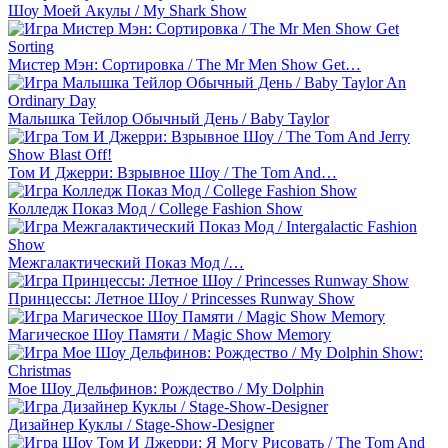
Шоу Моей Акулы / My Shark Show
Мистер Мэн: Сортировка / The Mr Men Show Get…
Малышка Тейлор Обычный День / Baby Taylor
Том И Джерри: Взрывное Шоу / The Tom And…
Колледж Показ Мод / College Fashion Show
Межгалактический Показ Мод /…
Принцессы: Летное Шоу / Princesses Runway Show
Магическое Шоу Памяти / Magic Show Memory
Мое Шоу Дельфинов: Рождество / My Dolphin
Дизайнер Куклы / Stage-Show-Designer