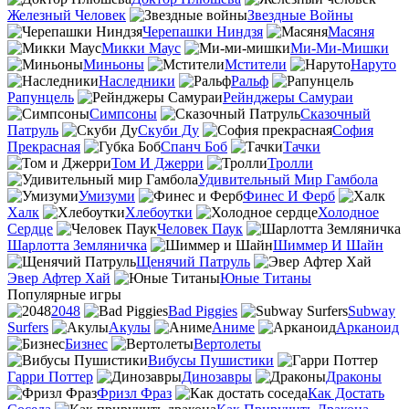
Железный Человек
Звездные Войны
Черепашки Ниндзя
Масяня
Микки Маус
Ми-Ми-Мишки
Миньоны
Мстители
Наруто
Наследники
Ральф
Рапунцель
Рейнджеры Самураи
Симпсоны
Сказочный
Патруль
Скуби Ду
София
Прекрасная
Спанч Боб
Тачки
Том И Джерри
Тролли
Удивительный Мир Гамбола
Умизуми
Финес И Ферб
Халк
Хлебоутки
Холодное
Сердце
Человек Паук
Шарлотта Земляничка
Шиммер И Шайн
Щенячий Патруль
Эвер Афтер Хай
Юные Титаны
Популярные игры
2048
Bad Piggies
Subway
Surfers
Акулы
Аниме
Арканоид
Бизнес
Вертолеты
Вибусы Пушистики
Гарри Поттер
Динозавры
Драконы
Фризл Фраз
Как Достать