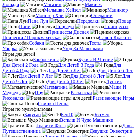
Лошади
Магазин
Макияж
Малышка Хейзел
Маникюр
Монстер Хай
Операции
Папа Луи
Переделки
Повар
Пони
Поцелуи
Принцессы
Принцессы Диснея
Прически / Парикмахерская
Салон Красоты
Собаки
Тесты
Уборка
Уход За Малышами
Игры для детей
Барбоскины
Буквы И Чтение
Для Детей 2 Года
Для Детей 3 Года
Для
Детей 4 Года
Для Детей 5 Лет
Для Детей 6 Лет
Для Детей 7 Лет
Для Детей 8 Лет
Для
Детей 9 Лет
Для Детей 10 Лет
Лунтик
Математика
Маша И
Медведь
Поу
Раскраски
Рисовалки
Развивающие Игры
Свинка Пеппа
Игры по мультфильмам
Бакуган
Бен10
Бэтмен
Вспыш И Чудо Машинки
Гравити Фолз
Даша
Путешественница
Девушки Эквестрии
Доктор Плюшева