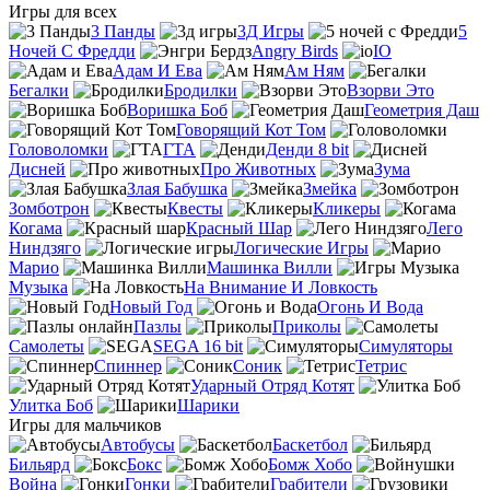
Игры для всех
3 Панды
3Д Игры
5
Ночей С Фредди
Angry Birds
IO
Адам И Ева
Ам Ням
Бегалки
Бродилки
Взорви Это
Воришка Боб
Геометрия Даш
Говорящий Кот Том
Головоломки
ГТА
Денди 8 bit
Дисней
Про Животных
Зума
Злая Бабушка
Змейка
Зомботрон
Квесты
Кликеры
Когама
Красный Шар
Лего
Ниндзяго
Логические Игры
Марио
Машинка Вилли
Музыка
На Внимание И Ловкость
Новый Год
Огонь И Вода
Пазлы
Приколы
Самолеты
SEGA 16 bit
Симуляторы
Спиннер
Соник
Тетрис
Ударный Отряд Котят
Улитка Боб
Шарики
Игры для мальчиков
Автобусы
Баскетбол
Бильярд
Бокс
Бомж Хобо
Война
Гонки
Грабители