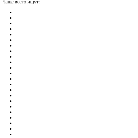
Чаще всего ищут:
игры на 2
симуляторы
Майнкрафт
гонки
стрелялки
тесты
io
головоломки
танки
марио
поиск предметов
зомби
Такси
денди
огонь и вода
игры на 3
бродилки
аниме
драки
когама
повар
мышкой
монстры