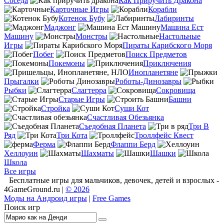
Соседа
Как Приручить Дракона
Карточные Игры
Корабли
Котенок Бубу
Лабиринты
Маджонг
Машина Ест
Машину
Монстры
Настольные
Игры
Пираты Карибского Моря
Побег
Поиск Предметов
Покемоны
Приключения
Инопланетяне
Прыгалки
Роботы-Динозавры
Рыбки
Слагтерра
Сокровища
Старые Игры
Башни
Стройка
Суши Кот
Счастливая Обезьянка
Съедобная Планета
Три В
Ряд
Три Кота
Троллфейс Квест
Ферма
Флаппи Берд
Хеллоуин
Шахматы
Шашки
Школа
Все игры
Бесплатные игры для мальчиков, девочек, детей и взрослых -
4GameGround.ru |
© 2026
Моды на Андроид игры
|
Free Games
Поиск игр