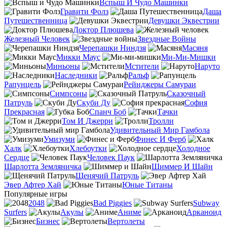
Вспыш И Чудо Машинки
Гравити Фолз
Даша
Путешественница
Девушки Эквестрии
Доктор Плюшева
Железный Человек
Звездные Войны
Черепашки Ниндзя
Масяня
Микки Маус
Ми-Ми-Мишки
Миньоны
Мстители
Наруто
Наследники
Ральф
Рапунцель
Рейнджеры Самураи
Симпсоны
Сказочный
Патруль
Скуби Ду
София
Прекрасная
Спанч Боб
Тачки
Том И Джерри
Тролли
Удивительный Мир Гамбола
Умизуми
Финес И Ферб
Халк
Хлебоутки
Холодное
Сердце
Человек Паук
Шарлотта Земляничка
Шиммер И Шайн
Щенячий Патруль
Эвер Афтер Хай
Юные Титаны
Популярные игры
2048
Bad Piggies
Subway
Surfers
Акулы
Аниме
Арканоид
Бизнес
Вертолеты