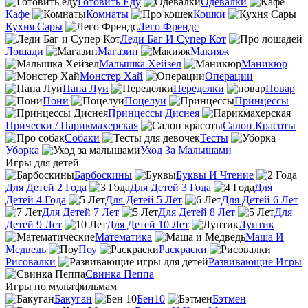
Готовить Еду
Одевалки
Кафе
Комнаты
Кошки
Кухня Сары
Лего Френдс
Леди Баг И Супер Кот
Лошади
Магазин
Макияж
Малышка Хейзел
Маникюр
Монстер Хай
Операции
Папа Луи
Переделки
Повар
Пони
Поцелуи
Принцессы
Принцессы Диснея
Прически / Парикмахерская
Салон Красоты
Собаки
Тесты
Уборка
Уход За Малышами
Игры для детей
Барбоскины
Буквы И Чтение
Для Детей 2 Года
Для Детей 3 Года
Для
Детей 4 Года
Для Детей 5 Лет
Для Детей 6 Лет
Для Детей 7 Лет
Для Детей 8 Лет
Для
Детей 9 Лет
Для Детей 10 Лет
Лунтик
Математика
Маша И
Медведь
Поу
Раскраски
Рисовалки
Развивающие Игры
Свинка Пеппа
Игры по мультфильмам
Бакуган
Бен10
Бэтмен