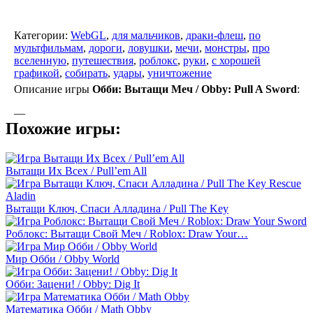
Категории:
WebGL
,
для мальчиков
,
драки-флеш
,
по
мультфильмам
,
дороги
,
ловушки
,
мечи
,
монстры
,
про
вселенную
,
путешествия
,
роблокс
,
руки
,
с хорошей
графикой
,
собирать
,
удары
,
уничтожение
Описание игры
Обби: Вытащи Меч / Obby: Pull A Sword
:
—
Похожие игры:
Вытащи Их Всех / Pull’em All
Вытащи Ключ, Спаси Алладина / Pull The Key
Роблокс: Вытащи Свой Меч / Roblox: Draw Your…
Мир Обби / Obby World
Обби: Зацени! / Obby: Dig It
Математика Обби / Math Obby