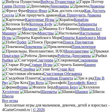
Вибусы Пушистики
Гарри Поттер
Динозавры
Драконы
Фризл Фраз
Как Достать
Соседа
Как Приручить Дракона
Карточные Игры
Корабли
Котенок Бубу
Лабиринты
Маджонг
Машина Ест
Машину
Монстры
Настольные
Игры
Пираты Карибского Моря
Побег
Поиск Предметов
Покемоны
Приключения
Инопланетяне
Прыгалки
Роботы-Динозавры
Рыбки
Слагтерра
Сокровища
Старые Игры
Башни
Стройка
Суши Кот
Счастливая Обезьянка
Съедобная Планета
Три В
Ряд
Три Кота
Троллфейс Квест
Ферма
Флаппи Берд
Хеллоуин
Шахматы
Шашки
Школа
Все игры
Бесплатные игры для мальчиков, девочек, детей и взрослых -
4GameGround.ru |
© 2026