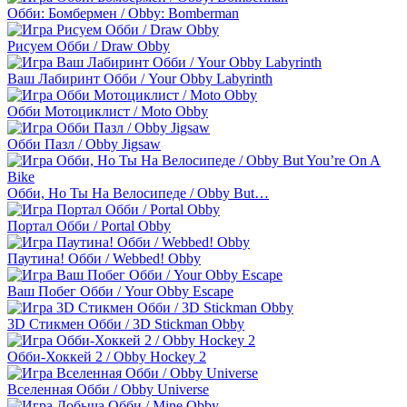
Обби: Бомбермен / Obby: Bomberman
Рисуем Обби / Draw Obby
Ваш Лабиринт Обби / Your Obby Labyrinth
Обби Мотоциклист / Moto Obby
Обби Пазл / Obby Jigsaw
Обби, Но Ты На Велосипеде / Obby But…
Портал Обби / Portal Obby
Паутина! Обби / Webbed! Obby
Ваш Побег Обби / Your Obby Escape
3D Стикмен Обби / 3D Stickman Obby
Обби-Хоккей 2 / Obby Hockey 2
Вселенная Обби / Obby Universe