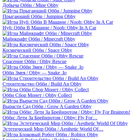
Добыча Обби / Mine Obby
Прыгающий Обби / Jumping Obby
Нуб: Обби В Машине / Noob: Obby In A Car
Майнкрафт Обби / Minecraft Obby
Космический Обби / Space Obby
Спасение Обби / Obby Rescue
Обби Змея / Obby — Snake .Io
Строительство Обби / Build An Obby
Обби Сбор Монет / Obby Collect
Вырасти Сад Обби / Grow A Garden Obby
Обби: Лети За Брейнротом / Obby: Fly For…
Эстетический Мир Обби / Aesthetic World Of…