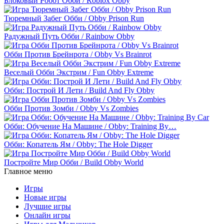
Блоковый Робот Обби / Roblox Obby
Тюремный Забег Обби / Obby Prison Run
Радужный Путь Обби / Rainbow Obby
Обби Против Брейнрота / Obby Vs Brainrot
Веселый Обби Экстрим / Fun Obby Extreme
Обби: Построй И Лети / Build And Fly Obby
Обби Против Зомби / Obby Vs Zombies
Обби: Обучение На Машине / Obby: Training By…
Обби: Копатель Ям / Obby: The Hole Digger
Постройте Мир Обби / Build Obby World
Главное меню
Игры
Новые игры
Лучшие игры
Онлайн игры