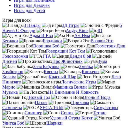
Игры для Мальчиков
Игры для Девочек
Игры для Детей
Игры для всех
3 Панды
3Д Игры
5
Ночей С Фредди
Angry Birds
IO
Адам И Ева
Ам Ням
Бегалки
Бродилки
Взорви Это
Воришка Боб
Геометрия Даш
Говорящий Кот Том
Головоломки
ГТА
Денди 8 bit
Дисней
Про Животных
Зума
Злая Бабушка
Змейка
Зомботрон
Квесты
Кликеры
Когама
Красный Шар
Лего
Ниндзяго
Логические Игры
Марио
Машинка Вилли
Музыка
На Внимание И Ловкость
Новый Год
Огонь И Вода
Пазлы
Приколы
Самолеты
SEGA 16 bit
Симуляторы
Спиннер
Соник
Тетрис
Ударный Отряд Котят
Улитка Боб
Шарики