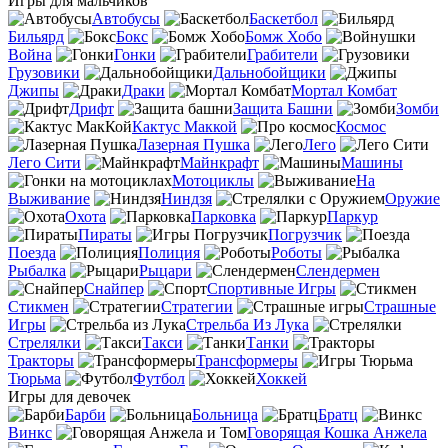
Игры для мальчиков
Автобусы
Баскетбол
Бильярд
Бокс
Бомж Хобо
Война
Гонки
Грабители
Грузовики
Дальнобойщики
Джипы
Драки
Мортал Комбат
Дрифт
Защита Башни
Зомби
Кактус Маккой
Космос
Лазерная Пушка
Лего
Лего Сити
Майнкрафт
Машины
Мотоциклы
На
Выживание
Ниндзя
Оружие
Охота
Парковка
Паркур
Пираты
Погрузчик
Поезда
Полиция
Роботы
Рыбалка
Рыцари
Слендермен
Снайпер
Спортивные Игры
Стикмен
Стратегии
Страшные
Игры
Стрельба Из Лука
Стрелялки
Такси
Танки
Тракторы
Трансформеры
Тюрьма
Футбол
Хоккей
Игры для девочек
Барби
Больница
Братц
Винкс
Говорящая Кошка Анжела