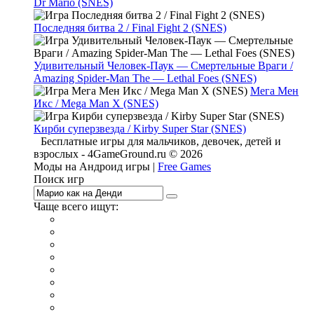
Dr Mario (SNES)
Последняя битва 2 / Final Fight 2 (SNES)
Удивительный Человек-Паук — Смертельные Враги /
Amazing Spider-Man The — Lethal Foes (SNES)
Мега Мен
Икс / Mega Man X (SNES)
Кирби суперзвезда / Kirby Super Star (SNES)
Бесплатные игры для мальчиков, девочек, детей и
взрослых - 4GameGround.ru © 2026
Моды на Андроид игры |
Free Games
Поиск игр
Чаще всего ищут:
игры на 2
симуляторы
Майнкрафт
гонки
стрелялки
тесты
io
головоломки