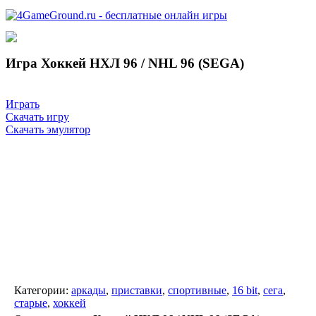
Игра Хоккей НХЛ 96 / NHL 96 (SEGA)
Играть
Скачать игру
Скачать эмулятор
Категории:
аркады
,
приставки
,
спортивные
,
16 bit
,
сега
,
старые
,
хоккей