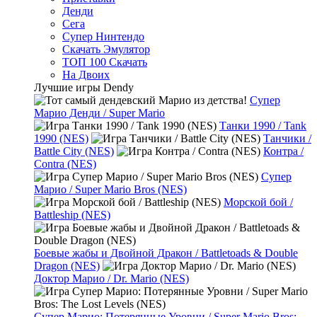
Денди
Сега
Супер Нинтендо
Скачать Эмулятор
ТОП 100 Скачать
На Двоих
Лучшие игры Dendy
Супер
Марио Денди / Super Mario
Танки 1990 / Tank
1990 (NES)
Танчики /
Battle City (NES)
Контра /
Contra (NES)
Супер
Марио / Super Mario Bros (NES)
Морской бой /
Battleship (NES)
Боевые жабы и Двойной Дракон / Battletoads & Double
Dragon (NES)
Доктор Марио / Dr. Mario (NES)
Супер Марио: Потерянные Уровни / Super Mario Bros: