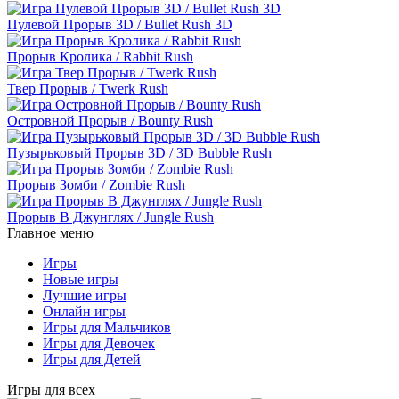
Пулевой Прорыв 3D / Bullet Rush 3D
Прорыв Кролика / Rabbit Rush
Твер Прорыв / Twerk Rush
Островной Прорыв / Bounty Rush
Пузырьковый Прорыв 3D / 3D Bubble Rush
Прорыв Зомби / Zombie Rush
Прорыв В Джунглях / Jungle Rush
Главное меню
Игры
Новые игры
Лучшие игры
Онлайн игры
Игры для Мальчиков
Игры для Девочек
Игры для Детей
Игры для всех