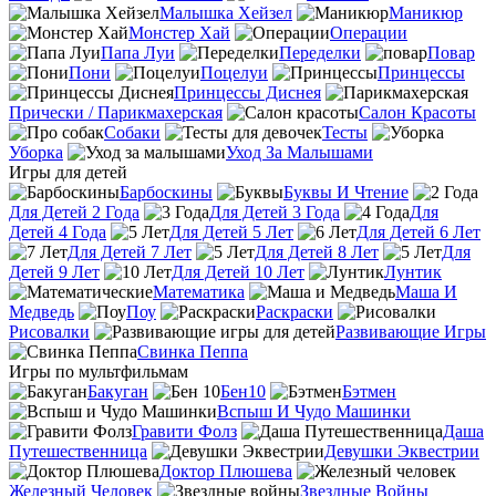
Малышка Хейзел
Маникюр
Монстер Хай
Операции
Папа Луи
Переделки
Повар
Пони
Поцелуи
Принцессы
Принцессы Диснея
Прически / Парикмахерская
Салон Красоты
Собаки
Тесты
Уборка
Уход За Малышами
Игры для детей
Барбоскины
Буквы И Чтение
Для Детей 2 Года
Для Детей 3 Года
Для
Детей 4 Года
Для Детей 5 Лет
Для Детей 6 Лет
Для Детей 7 Лет
Для Детей 8 Лет
Для
Детей 9 Лет
Для Детей 10 Лет
Лунтик
Математика
Маша И
Медведь
Поу
Раскраски
Рисовалки
Развивающие Игры
Свинка Пеппа
Игры по мультфильмам
Бакуган
Бен10
Бэтмен
Вспыш И Чудо Машинки
Гравити Фолз
Даша
Путешественница
Девушки Эквестрии
Доктор Плюшева
Железный Человек
Звездные Войны