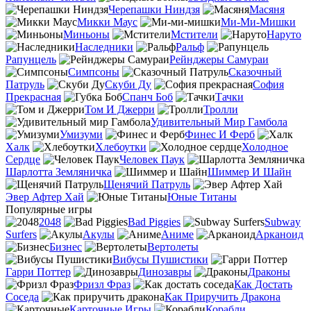
Черепашки Ниндзя
Масяня
Микки Маус
Ми-Ми-Мишки
Миньоны
Мстители
Наруто
Наследники
Ральф
Рапунцель
Рейнджеры Самураи
Симпсоны
Сказочный
Патруль
Скуби Ду
София
Прекрасная
Спанч Боб
Тачки
Том И Джерри
Тролли
Удивительный Мир Гамбола
Умизуми
Финес И Ферб
Халк
Хлебоутки
Холодное
Сердце
Человек Паук
Шарлотта Земляничка
Шиммер И Шайн
Щенячий Патруль
Эвер Афтер Хай
Юные Титаны
Популярные игры
2048
Bad Piggies
Subway
Surfers
Акулы
Аниме
Арканоид
Бизнес
Вертолеты
Вибусы Пушистики
Гарри Поттер
Динозавры
Драконы
Фризл Фраз
Как Достать
Соседа
Как Приручить Дракона
Карточные Игры
Корабли