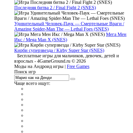
Последняя битва 2 / Final Fight 2 (SNES)
Удивительный Человек-Паук — Смертельные Враги /
Amazing Spider-Man The — Lethal Foes (SNES)
Мега Мен
Икс / Mega Man X (SNES)
Кирби суперзвезда / Kirby Super Star (SNES)
Бесплатные игры для мальчиков, девочек, детей и
взрослых - 4GameGround.ru © 2026
Моды на Андроид игры |
Free Games
Поиск игр
Чаще всего ищут:
игры на 2
симуляторы
Майнкрафт
гонки
стрелялки
тесты
io
головоломки
танки