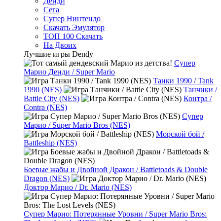
Денди
Сега
Супер Нинтендо
Скачать Эмулятор
ТОП 100 Скачать
На Двоих
Лучшие игры Dendy
Супер
Марио Денди / Super Mario
Танки 1990 / Tank
1990 (NES)
Танчики /
Battle City (NES)
Контра /
Contra (NES)
Супер
Марио / Super Mario Bros (NES)
Морской бой /
Battleship (NES)
Боевые жабы и Двойной Дракон / Battletoads & Double
Dragon (NES)
Доктор Марио / Dr. Mario (NES)
Супер Марио: Потерянные Уровни / Super Mario Bros: