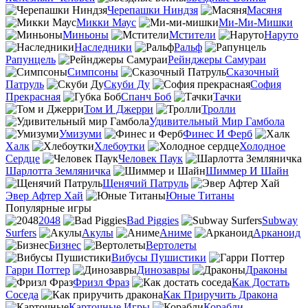
Черепашки Ниндзя
Масяня
Микки Маус
Ми-Ми-Мишки
Миньоны
Мстители
Наруто
Наследники
Ральф
Рапунцель
Рейнджеры Самураи
Симпсоны
Сказочный
Патруль
Скуби Ду
София
Прекрасная
Спанч Боб
Тачки
Том И Джерри
Тролли
Удивительный Мир Гамбола
Умизуми
Финес И Ферб
Халк
Хлебоутки
Холодное
Сердце
Человек Паук
Шарлотта Земляничка
Шиммер И Шайн
Щенячий Патруль
Эвер Афтер Хай
Юные Титаны
Популярные игры
2048
Bad Piggies
Subway
Surfers
Акулы
Аниме
Арканоид
Бизнес
Вертолеты
Вибусы Пушистики
Гарри Поттер
Динозавры
Драконы
Фризл Фраз
Как Достать
Соседа
Как Приручить Дракона
Карточные Игры
Корабли