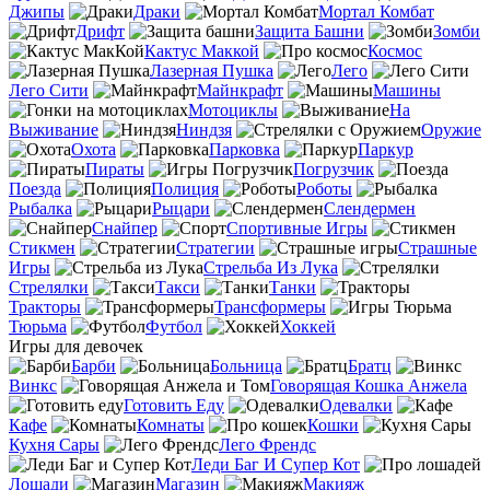
Джипы
Драки
Мортал Комбат
Дрифт
Защита Башни
Зомби
Кактус Маккой
Космос
Лазерная Пушка
Лего
Лего Сити
Майнкрафт
Машины
Мотоциклы
На
Выживание
Ниндзя
Оружие
Охота
Парковка
Паркур
Пираты
Погрузчик
Поезда
Полиция
Роботы
Рыбалка
Рыцари
Слендермен
Снайпер
Спортивные Игры
Стикмен
Стратегии
Страшные
Игры
Стрельба Из Лука
Стрелялки
Такси
Танки
Тракторы
Трансформеры
Тюрьма
Футбол
Хоккей
Игры для девочек
Барби
Больница
Братц
Винкс
Говорящая Кошка Анжела
Готовить Еду
Одевалки
Кафе
Комнаты
Кошки
Кухня Сары
Лего Френдс
Леди Баг И Супер Кот
Лошади
Магазин
Макияж