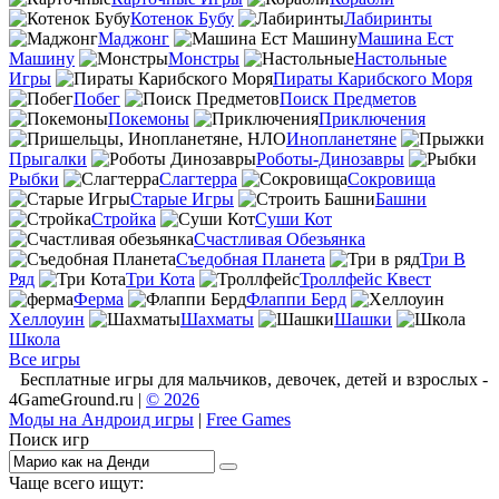
Котенок Бубу
Лабиринты
Маджонг
Машина Ест
Машину
Монстры
Настольные
Игры
Пираты Карибского Моря
Побег
Поиск Предметов
Покемоны
Приключения
Инопланетяне
Прыгалки
Роботы-Динозавры
Рыбки
Слагтерра
Сокровища
Старые Игры
Башни
Стройка
Суши Кот
Счастливая Обезьянка
Съедобная Планета
Три В
Ряд
Три Кота
Троллфейс Квест
Ферма
Флаппи Берд
Хеллоуин
Шахматы
Шашки
Школа
Все игры
Бесплатные игры для мальчиков, девочек, детей и взрослых -
4GameGround.ru |
© 2026
Моды на Андроид игры
|
Free Games
Поиск игр
Чаще всего ищут: