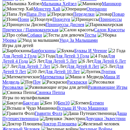
Малышка Хейзел
Маникюр
Монстер Хай
Операции
Папа Луи
Переделки
Повар
Пони
Поцелуи
Принцессы
Принцессы Диснея
Прически / Парикмахерская
Салон Красоты
Собаки
Тесты
Уборка
Уход За Малышами
Игры для детей
Барбоскины
Буквы И Чтение
Для Детей 2 Года
Для Детей 3 Года
Для
Детей 4 Года
Для Детей 5 Лет
Для Детей 6 Лет
Для Детей 7 Лет
Для Детей 8 Лет
Для
Детей 9 Лет
Для Детей 10 Лет
Лунтик
Математика
Маша И
Медведь
Поу
Раскраски
Рисовалки
Развивающие Игры
Свинка Пеппа
Игры по мультфильмам
Бакуган
Бен10
Бэтмен
Вспыш И Чудо Машинки
Гравити Фолз
Даша
Путешественница
Девушки Эквестрии
Доктор Плюшева
Железный Человек
Звездные Войны