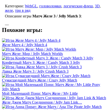
Категории:
WebGL
,
головоломки
,
логические-флеш
,
3D
,
желе
,
три в ряд
Описание игры
Матч Желе 3 / Jelly Match 3
:
—
Похожие игры:
Желе Матч 4 / Jelly Match 4
Матч Желе: Мир / Jelly Match Worlds
Конфетный Матч 3: Желе / Candy Match 3 Jelly
Давка Желе Матч 3 / Jelly Crush Match 3
Сумасшедший Матч Желе / Crazy Jelly Match
Мой Маленький Пони: Матч Желе / My Little
Желе Джем Матч Соединения / Jelly Jam Link…