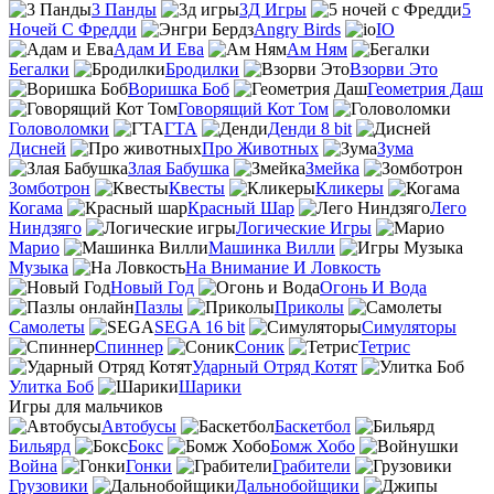
3 Панды
3Д Игры
5
Ночей С Фредди
Angry Birds
IO
Адам И Ева
Ам Ням
Бегалки
Бродилки
Взорви Это
Воришка Боб
Геометрия Даш
Говорящий Кот Том
Головоломки
ГТА
Денди 8 bit
Дисней
Про Животных
Зума
Злая Бабушка
Змейка
Зомботрон
Квесты
Кликеры
Когама
Красный Шар
Лего
Ниндзяго
Логические Игры
Марио
Машинка Вилли
Музыка
На Внимание И Ловкость
Новый Год
Огонь И Вода
Пазлы
Приколы
Самолеты
SEGA 16 bit
Симуляторы
Спиннер
Соник
Тетрис
Ударный Отряд Котят
Улитка Боб
Шарики
Игры для мальчиков
Автобусы
Баскетбол
Бильярд
Бокс
Бомж Хобо
Война
Гонки
Грабители
Грузовики
Дальнобойщики