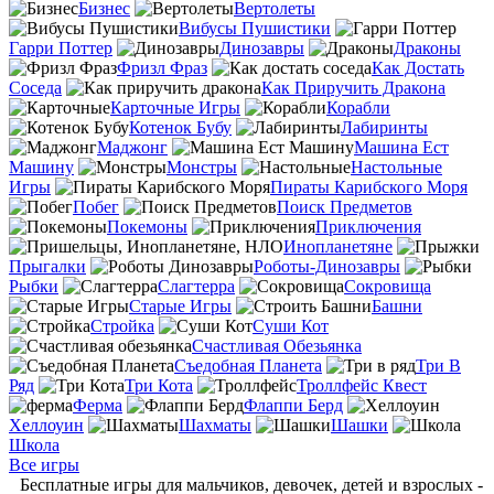
Бизнес
Вертолеты
Вибусы Пушистики
Гарри Поттер
Динозавры
Драконы
Фризл Фраз
Как Достать
Соседа
Как Приручить Дракона
Карточные Игры
Корабли
Котенок Бубу
Лабиринты
Маджонг
Машина Ест
Машину
Монстры
Настольные
Игры
Пираты Карибского Моря
Побег
Поиск Предметов
Покемоны
Приключения
Инопланетяне
Прыгалки
Роботы-Динозавры
Рыбки
Слагтерра
Сокровища
Старые Игры
Башни
Стройка
Суши Кот
Счастливая Обезьянка
Съедобная Планета
Три В
Ряд
Три Кота
Троллфейс Квест
Ферма
Флаппи Берд
Хеллоуин
Шахматы
Шашки
Школа
Все игры
Бесплатные игры для мальчиков, девочек, детей и взрослых -