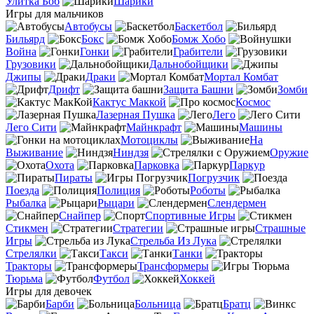
Улитка Боб
Шарики
Игры для мальчиков
Автобусы
Баскетбол
Бильярд
Бокс
Бомж Хобо
Война
Гонки
Грабители
Грузовики
Дальнобойщики
Джипы
Драки
Мортал Комбат
Дрифт
Защита Башни
Зомби
Кактус Маккой
Космос
Лазерная Пушка
Лего
Лего Сити
Майнкрафт
Машины
Мотоциклы
На
Выживание
Ниндзя
Оружие
Охота
Парковка
Паркур
Пираты
Погрузчик
Поезда
Полиция
Роботы
Рыбалка
Рыцари
Слендермен
Снайпер
Спортивные Игры
Стикмен
Стратегии
Страшные
Игры
Стрельба Из Лука
Стрелялки
Такси
Танки
Тракторы
Трансформеры
Тюрьма
Футбол
Хоккей
Игры для девочек
Барби
Больница
Братц