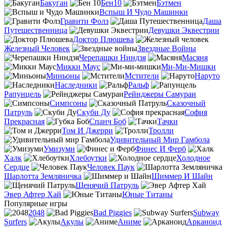
Бакуган
Бен10
Бэтмен
Вспыш И Чудо Машинки
Гравити Фолз
Даша
Путешественница
Девушки Эквестрии
Доктор Плюшева
Железный Человек
Звездные Войны
Черепашки Ниндзя
Масяня
Микки Маус
Ми-Ми-Мишки
Миньоны
Мстители
Наруто
Наследники
Ральф
Рапунцель
Рейнджеры Самураи
Симпсоны
Сказочный
Патруль
Скуби Ду
София
Прекрасная
Спанч Боб
Тачки
Том И Джерри
Тролли
Удивительный Мир Гамбола
Умизуми
Финес И Ферб
Халк
Хлебоутки
Холодное
Сердце
Человек Паук
Шарлотта Земляничка
Шиммер И Шайн
Щенячий Патруль
Эвер Афтер Хай
Юные Титаны
Популярные игры
2048
Bad Piggies
Subway
Surfers
Акулы
Аниме
Арканоид