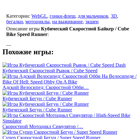
Категории:
WebGL
,
гонки-флеш
,
для мальчиков
,
3D
,
бегалки
,
мотоциклы
,
на выживание
,
экшен
Описание игры
Кубический Скоростной Байкер / Cube
Bike Speed Runner
:
—
Похожие игры:
Кубический Скоростной Рывок / Cube Speed
Адский Велосипед: Скоростной Обби…
Кубический Бегун / Cube Runner
Кубический Бегун / Cube Runner
Скоростной Мотоцикл Симулятор /…
Супер Скоростной Бегун / Super Speed Runner