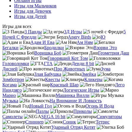
Онлайн игры
Игры для Мальчиков
Игры для Девочек
Игры для Детей
Игры для всех
3 Панды
3Д Игры
5
Ночей С Фредди
Angry Birds
IO
Адам И Ева
Ам Ням
Бегалки
Бродилки
Взорви Это
Воришка Боб
Геометрия Даш
Говорящий Кот Том
Головоломки
ГТА
Денди 8 bit
Дисней
Про Животных
Зума
Злая Бабушка
Змейка
Зомботрон
Квесты
Кликеры
Когама
Красный Шар
Лего
Ниндзяго
Логические Игры
Марио
Машинка Вилли
Музыка
На Внимание И Ловкость
Новый Год
Огонь И Вода
Пазлы
Приколы
Самолеты
SEGA 16 bit
Симуляторы
Спиннер
Соник
Тетрис
Ударный Отряд Котят