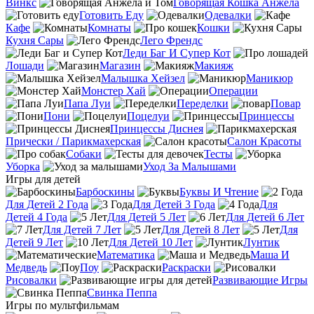
Винкс
Говорящая Кошка Анжела
Готовить Еду
Одевалки
Кафе
Комнаты
Кошки
Кухня Сары
Лего Френдс
Леди Баг И Супер Кот
Лошади
Магазин
Макияж
Малышка Хейзел
Маникюр
Монстер Хай
Операции
Папа Луи
Переделки
Повар
Пони
Поцелуи
Принцессы
Принцессы Диснея
Прически / Парикмахерская
Салон Красоты
Собаки
Тесты
Уборка
Уход За Малышами
Игры для детей
Барбоскины
Буквы И Чтение
Для Детей 2 Года
Для Детей 3 Года
Для
Детей 4 Года
Для Детей 5 Лет
Для Детей 6 Лет
Для Детей 7 Лет
Для Детей 8 Лет
Для
Детей 9 Лет
Для Детей 10 Лет
Лунтик
Математика
Маша И
Медведь
Поу
Раскраски
Рисовалки
Развивающие Игры
Свинка Пеппа
Игры по мультфильмам