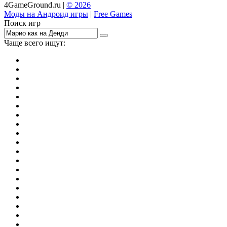
4GameGround.ru |
© 2026
Моды на Андроид игры
|
Free Games
Поиск игр
Чаще всего ищут:
игры на 2
симуляторы
Майнкрафт
гонки
стрелялки
тесты
io
головоломки
танки
марио
поиск предметов
зомби
Такси
денди
огонь и вода
игры на 3
бродилки
аниме
драки