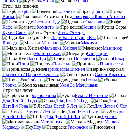
Тюрьма
Футбол
Хоккей
Игры для девочек
Барби
Больница
Братц
Винкс
Говорящая Кошка Анжела
Готовить Еду
Одевалки
Кафе
Комнаты
Кошки
Кухня Сары
Лего Френдс
Леди Баг И Супер Кот
Лошади
Магазин
Макияж
Малышка Хейзел
Маникюр
Монстер Хай
Операции
Папа Луи
Переделки
Повар
Пони
Поцелуи
Принцессы
Принцессы Диснея
Прически / Парикмахерская
Салон Красоты
Собаки
Тесты
Уборка
Уход За Малышами
Игры для детей
Барбоскины
Буквы И Чтение
Для Детей 2 Года
Для Детей 3 Года
Для
Детей 4 Года
Для Детей 5 Лет
Для Детей 6 Лет
Для Детей 7 Лет
Для Детей 8 Лет
Для
Детей 9 Лет
Для Детей 10 Лет
Лунтик
Математика
Маша И
Медведь
Поу
Раскраски