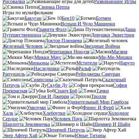
Рисовалки
Развивающие Игры
Свинка Пеппа
Игры по мультфильмам
Бакуган
Бен10
Бэтмен
Вспыш И Чудо Машинки
Гравити Фолз
Даша
Путешественница
Девушки Эквестрии
Доктор Плюшева
Железный Человек
Звездные Войны
Черепашки Ниндзя
Масяня
Микки Маус
Ми-Ми-Мишки
Миньоны
Мстители
Наруто
Наследники
Ральф
Рапунцель
Рейнджеры Самураи
Симпсоны
Сказочный
Патруль
Скуби Ду
София
Прекрасная
Спанч Боб
Тачки
Том И Джерри
Тролли
Удивительный Мир Гамбола
Умизуми
Финес И Ферб
Халк
Хлебоутки
Холодное
Сердце
Человек Паук
Шарлотта Земляничка
Шиммер И Шайн
Щенячий Патруль
Эвер Афтер Хай
Юные Титаны