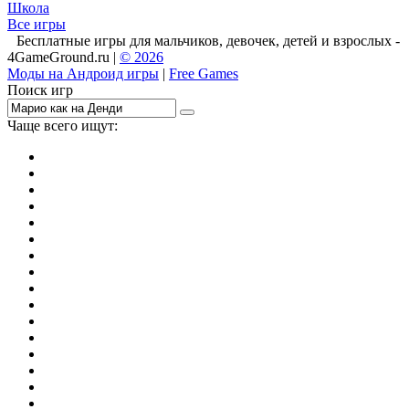
Школа
Все игры
Бесплатные игры для мальчиков, девочек, детей и взрослых -
4GameGround.ru |
© 2026
Моды на Андроид игры
|
Free Games
Поиск игр
Чаще всего ищут:
игры на 2
симуляторы
Майнкрафт
гонки
стрелялки
тесты
io
головоломки
танки
марио
поиск предметов
зомби
Такси
денди
огонь и вода
игры на 3