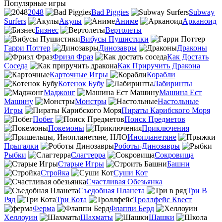
Популярные игры
2048
Bad Piggies
Subway
Surfers
Акулы
Аниме
Арканоид
Бизнес
Вертолеты
Вибусы Пушистики
Гарри Поттер
Динозавры
Драконы
Фризл Фраз
Как Достать
Соседа
Как Приручить Дракона
Карточные Игры
Корабли
Котенок Бубу
Лабиринты
Маджонг
Машина Ест
Машину
Монстры
Настольные
Игры
Пираты Карибского Моря
Побег
Поиск Предметов
Покемоны
Приключения
Инопланетяне
Прыгалки
Роботы-Динозавры
Рыбки
Слагтерра
Сокровища
Старые Игры
Башни
Стройка
Суши Кот
Счастливая Обезьянка
Съедобная Планета
Три В
Ряд
Три Кота
Троллфейс Квест
Ферма
Флаппи Берд
Хеллоуин
Шахматы
Шашки