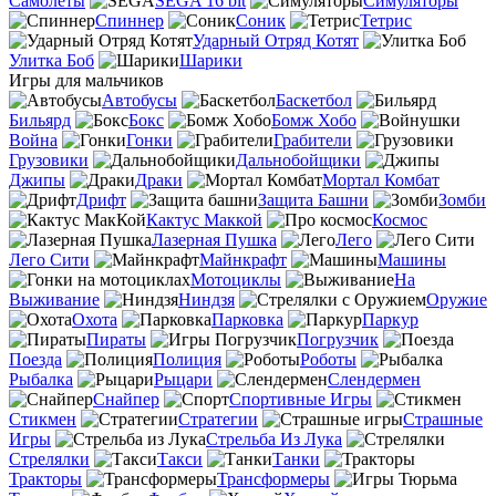
Самолеты
SEGA 16 bit
Симуляторы
Спиннер
Соник
Тетрис
Ударный Отряд Котят
Улитка Боб
Шарики
Игры для мальчиков
Автобусы
Баскетбол
Бильярд
Бокс
Бомж Хобо
Война
Гонки
Грабители
Грузовики
Дальнобойщики
Джипы
Драки
Мортал Комбат
Дрифт
Защита Башни
Зомби
Кактус Маккой
Космос
Лазерная Пушка
Лего
Лего Сити
Майнкрафт
Машины
Мотоциклы
На
Выживание
Ниндзя
Оружие
Охота
Парковка
Паркур
Пираты
Погрузчик
Поезда
Полиция
Роботы
Рыбалка
Рыцари
Слендермен
Снайпер
Спортивные Игры
Стикмен
Стратегии
Страшные
Игры
Стрельба Из Лука
Стрелялки
Такси
Танки
Тракторы
Трансформеры