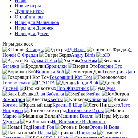
Игры
Новые игры
Лучшие игры
Онлайн игры
Игры для Мальчиков
Игры для Девочек
Игры для Детей
Игры для всех
3 Панды
3Д Игры
5
Ночей С Фредди
Angry Birds
IO
Адам И Ева
Ам Ням
Бегалки
Бродилки
Взорви Это
Воришка Боб
Геометрия Даш
Говорящий Кот Том
Головоломки
ГТА
Денди 8 bit
Дисней
Про Животных
Зума
Злая Бабушка
Змейка
Зомботрон
Квесты
Кликеры
Когама
Красный Шар
Лего
Ниндзяго
Логические Игры
Марио
Машинка Вилли
Музыка
На Внимание И Ловкость
Новый Год
Огонь И Вода
Пазлы
Приколы