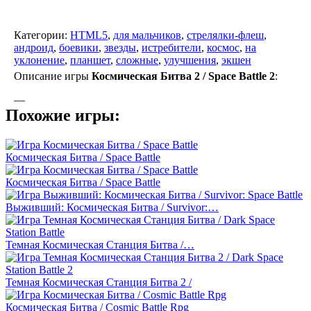
Категории:
HTML5
,
для мальчиков
,
стрелялки-флеш
,
андроид
,
боевики
,
звезды
,
истребители
,
космос
,
на
уклонение
,
планшет
,
сложные
,
улучшения
,
экшен
Описание игры
Космическая Битва 2 / Space Battle 2
:
—
Похожие игры:
Космическая Битва / Space Battle
Космическая Битва / Space Battle
Выживший: Космическая Битва / Survivor:…
Темная Космическая Станция Битва /…
Темная Космическая Станция Битва 2 /
Космическая Битва / Cosmic Battle Rpg