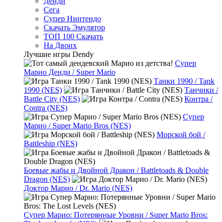
Денди
Сега
Супер Нинтендо
Скачать Эмулятор
ТОП 100 Скачать
На Двоих
Лучшие игры Dendy
Супер
Марио Денди / Super Mario
Танки 1990 / Tank
1990 (NES)
Танчики /
Battle City (NES)
Контра /
Contra (NES)
Супер
Марио / Super Mario Bros (NES)
Морской бой /
Battleship (NES)
Боевые жабы и Двойной Дракон / Battletoads & Double
Dragon (NES)
Доктор Марио / Dr. Mario (NES)
Супер Марио: Потерянные Уровни / Super Mario Bros: