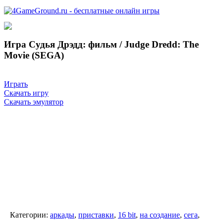
Игра Судья Дрэдд: фильм / Judge Dredd: The
Movie (SEGA)
Играть
Скачать игру
Скачать эмулятор
Категории:
аркады
,
приставки
,
16 bit
,
на создание
,
сега
,