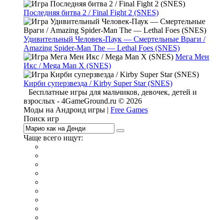
Последняя битва 2 / Final Fight 2 (SNES)
Удивительный Человек-Паук — Смертельные Враги /
Amazing Spider-Man The — Lethal Foes (SNES)
Мега Мен
Икс / Mega Man X (SNES)
Кирби суперзвезда / Kirby Super Star (SNES)
Бесплатные игры для мальчиков, девочек, детей и
взрослых - 4GameGround.ru © 2026
Моды на Андроид игры |
Free Games
Поиск игр
Чаще всего ищут:
игры на 2
симуляторы
Майнкрафт
гонки
стрелялки
тесты
io
головоломки
танки