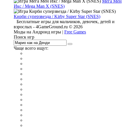
Мега Мен
Икс / Mega Man X (SNES)
Кирби суперзвезда / Kirby Super Star (SNES)
Бесплатные игры для мальчиков, девочек, детей и
взрослых - 4GameGround.ru © 2026
Моды на Андроид игры |
Free Games
Поиск игр
Чаще всего ищут:
игры на 2
симуляторы
Майнкрафт
гонки
стрелялки
тесты
io
головоломки
танки
марио
поиск предметов
зомби
Такси
денди
огонь и вода