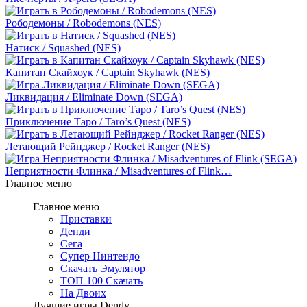
Рободемоны / Robodemons (NES)
Натиск / Squashed (NES)
Капитан Скайхоук / Captain Skyhawk (NES)
Ликвидация / Eliminate Down (SEGA)
Приключение Таро / Taro’s Quest (NES)
Летающий Рейнджер / Rocket Ranger (NES)
Неприятности Флинка / Misadventures of Flink…
Главное меню
Главное меню
Приставки
Денди
Сега
Супер Нинтендо
Скачать Эмулятор
ТОП 100 Скачать
На Двоих
Лучшие игры Dendy