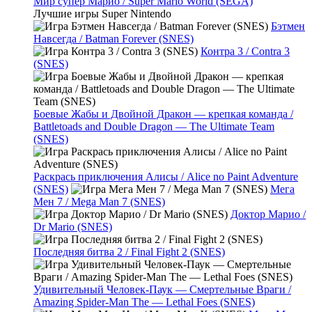
Мир супер Марио / Super Mario World (SEGA)
Лучшие игры Super Nintendo
Бэтмен
Навсегда / Batman Forever (SNES)
Контра 3 / Contra 3
(SNES)
Боевые Жабы и Двойной Дракон — крепкая команда /
Battletoads and Double Dragon — The Ultimate Team
(SNES)
Раскрась приключения Алисы / Alice no Paint Adventure
(SNES)
Мега
Мен 7 / Mega Man 7 (SNES)
Доктор Марио /
Dr Mario (SNES)
Последняя битва 2 / Final Fight 2 (SNES)
Удивительный Человек-Паук — Смертельные Враги /
Amazing Spider-Man The — Lethal Foes (SNES)