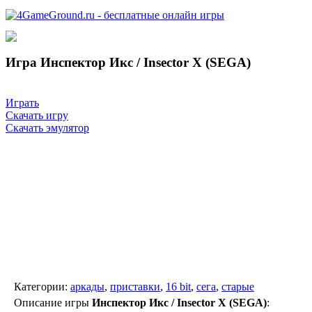
Игра Инспектор Икс / Insector X (SEGA)
Играть
Скачать игру
Скачать эмулятор
Категории:
аркады
,
приставки
,
16 bit
,
сега
,
старые
Описание игры
Инспектор Икс / Insector X (SEGA)
: