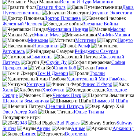
Вспыш И Чудо Машинки
Гравити Фолз
Даша
Путешественница
Девушки Эквестрии
Доктор Плюшева
Железный Человек
Звездные Войны
Черепашки Ниндзя
Масяня
Микки Маус
Ми-Ми-Мишки
Миньоны
Мстители
Наруто
Наследники
Ральф
Рапунцель
Рейнджеры Самураи
Симпсоны
Сказочный
Патруль
Скуби Ду
София
Прекрасная
Спанч Боб
Тачки
Том И Джерри
Тролли
Удивительный Мир Гамбола
Умизуми
Финес И Ферб
Халк
Хлебоутки
Холодное
Сердце
Человек Паук
Шарлотта Земляничка
Шиммер И Шайн
Щенячий Патруль
Эвер Афтер Хай
Юные Титаны
Популярные игры
2048
Bad Piggies
Subway
Surfers
Акулы
Аниме
Арканоид
Бизнес
Вертолеты