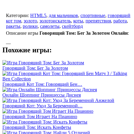
Категории:
HTML5
,
для мальчиков
,
спортивные
,
говорящий
кот том
,
золото
,
золотоискатель
,
коты
,
препятствия
,
работа
,
ракеты
,
ролики
,
самолеты
,
скейтборд
Описание игры
Говорящий Том: Бег За Золотом Онлайн
:
—
Похожие игры:
Говорящий Том: Бег За Золотом
Говорящий Кот Том: Говорящий Бен…
Онлайн Шоппинг Принцессы Диснея
Говорящий Кот: Уход За Беременной…
Говорящий Том Играет На Пианино
Говорящий Том: Искать Конфеты