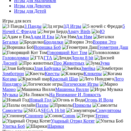
Игры для Мальчиков
Игры для Девочек
Игры для Детей
Игры для всех
3 Панды
3Д Игры
5
Ночей С Фредди
Angry Birds
IO
Адам И Ева
Ам Ням
Бегалки
Бродилки
Взорви Это
Воришка Боб
Геометрия Даш
Говорящий Кот Том
Головоломки
ГТА
Денди 8 bit
Дисней
Про Животных
Зума
Злая Бабушка
Змейка
Зомботрон
Квесты
Кликеры
Когама
Красный Шар
Лего
Ниндзяго
Логические Игры
Марио
Машинка Вилли
Музыка
На Внимание И Ловкость
Новый Год
Огонь И Вода
Пазлы
Приколы
Самолеты
SEGA 16 bit
Симуляторы
Спиннер
Соник
Тетрис
Ударный Отряд Котят
Улитка Боб
Шарики