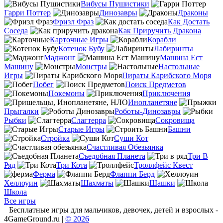
Вибусы Пушистики
Гарри Поттер
Динозавры
Драконы
Фризл Фраз
Как Достать
Соседа
Как Приручить Дракона
Карточные Игры
Корабли
Котенок Бубу
Лабиринты
Маджонг
Машина Ест
Машину
Монстры
Настольные
Игры
Пираты Карибского Моря
Побег
Поиск Предметов
Покемоны
Приключения
Инопланетяне
Прыгалки
Роботы-Динозавры
Рыбки
Слагтерра
Сокровища
Старые Игры
Башни
Стройка
Суши Кот
Счастливая Обезьянка
Съедобная Планета
Три В
Ряд
Три Кота
Троллфейс Квест
Ферма
Флаппи Берд
Хеллоуин
Шахматы
Шашки
Школа
Все игры
Бесплатные игры для мальчиков, девочек, детей и взрослых -
4GameGround.ru |
© 2026