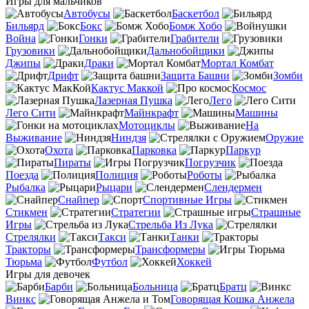
Игры для мальчиков
Автобусы
Баскетбол
Бильярд
Бокс
Бомж Хобо
Война
Гонки
Грабители
Грузовики
Дальнобойщики
Джипы
Драки
Мортал Комбат
Дрифт
Защита Башни
Зомби
Кактус Маккой
Космос
Лазерная Пушка
Лего
Лего Сити
Майнкрафт
Машины
Мотоциклы
На
Выживание
Ниндзя
Оружие
Охота
Парковка
Паркур
Пираты
Погрузчик
Поезда
Полиция
Роботы
Рыбалка
Рыцари
Слендермен
Снайпер
Спортивные Игры
Стикмен
Стратегии
Страшные
Игры
Стрельба Из Лука
Стрелялки
Такси
Танки
Тракторы
Трансформеры
Тюрьма
Футбол
Хоккей
Игры для девочек
Барби
Больница
Братц
Винкс
Говорящая Кошка Анжела