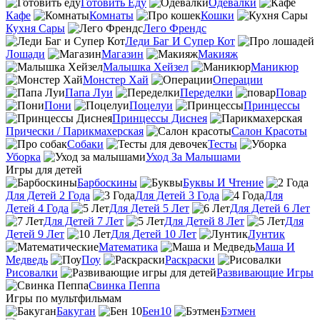
Готовить Еду
Одевалки
Кафе
Комнаты
Кошки
Кухня Сары
Лего Френдс
Леди Баг И Супер Кот
Лошади
Магазин
Макияж
Малышка Хейзел
Маникюр
Монстер Хай
Операции
Папа Луи
Переделки
Повар
Пони
Поцелуи
Принцессы
Принцессы Диснея
Прически / Парикмахерская
Салон Красоты
Собаки
Тесты
Уборка
Уход За Малышами
Игры для детей
Барбоскины
Буквы И Чтение
Для Детей 2 Года
Для Детей 3 Года
Для
Детей 4 Года
Для Детей 5 Лет
Для Детей 6 Лет
Для Детей 7 Лет
Для Детей 8 Лет
Для
Детей 9 Лет
Для Детей 10 Лет
Лунтик
Математика
Маша И
Медведь
Поу
Раскраски
Рисовалки
Развивающие Игры
Свинка Пеппа
Игры по мультфильмам
Бакуган
Бен10
Бэтмен