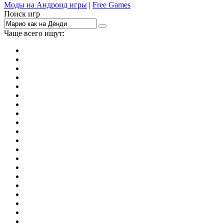
Моды на Андроид игры
|
Free Games
Поиск игр
Чаще всего ищут:
игры на 2
симуляторы
Майнкрафт
гонки
стрелялки
тесты
io
головоломки
танки
марио
поиск предметов
зомби
Такси
денди
огонь и вода
игры на 3
бродилки
аниме
драки
когама